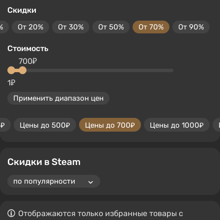
Скидки
%
От 20%
От 30%
От 50%
От 70%
От 90%
Стоимость
700₽
1₽
Применить диапазон цен
0₽
Цены до 500₽
Цены до 700₽
Цены до 1000₽
Скидки в Steam
Отображаются только избранные товары с