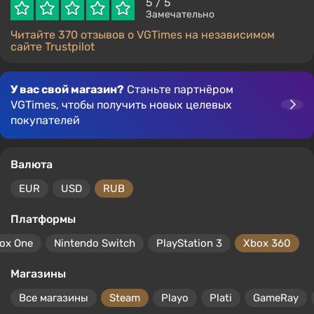
5
/ 5
Замечательно
Читайте 370 отзывов о VGTimes на независимом
сайте Trustpilot
У вас свой магазин?
Станьте партнёром
VGTimes, чтобы получить новых целевых
покупателей
Валюта
EUR
USD
RUB
Платформы
ox One
Nintendo Switch
PlayStation 3
Xbox 360
Магазины
Все магазины
Steam
Playo
Plati
GameRay