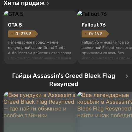
Хиты продаж
GTA 5
Fallout 76
От 375 ₽
От 16 ₽
Легендарное продолжение
Fallout 76 — новая игра во
популярной серии Grand Theft
вселенной Fallout, являетс
Auto. Местом действия стал город
приквелом ко всем без
Лос-Сантос, полюбившийся ещё в
исключения частям серии.
Grand Theft Auto: San Andreas .
События начинаются с Уб
Впервые игра расскажет историю
76, первого среди построе
сразу трех персонажей: Майкла,
Гайды Assassin's Creed Black Flag
Оно же, по задумке специа
Тревора и Франклина, между
Vault-Tec, должно открыть
Resynced
которыми вы сможете
первым после того, как на
переключаться в любое время.
Америку упадут ядерные б
Жанр и...
Место действия Fallout...