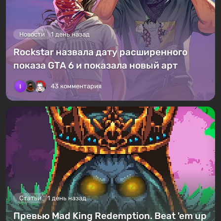
Новости
1 день назад
Rockstar назвала дату расширенного
показа GTA 6 и показала новый арт
43 комментария
Статьи
1 день назад
Превью Mad King Redemption. Beat 'em up