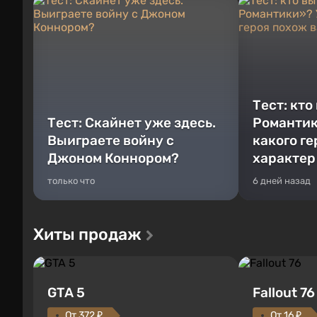
Тест: кто
Тест: Скайнет уже здесь.
Романтик
Выиграете войну с
какого г
Джоном Коннором?
характер
только что
6 дней назад
Хиты продаж
GTA 5
Fallout 76
От 372 ₽
От 16 ₽