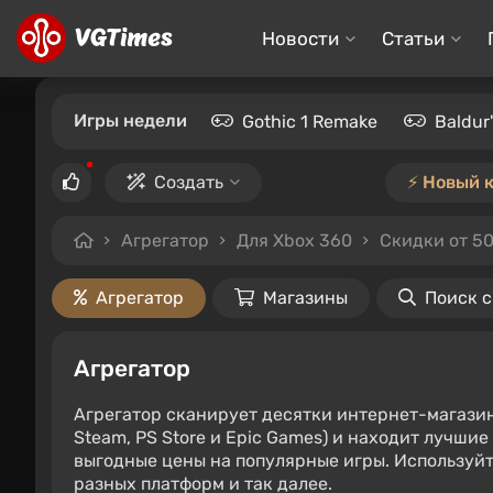
Новости
Статьи
Игры недели
Gothic 1 Remake
Baldur
Создать
⚡️ Новый 
Агрегатор
Для Xbox 360
Скидки от 5
Агрегатор
Магазины
Поиск 
Агрегатор
Агрегатор сканирует десятки интернет-магази
Steam, PS Store и Epic Games) и находит лучши
выгодные цены на популярные игры. Используйт
разных платформ и так далее.