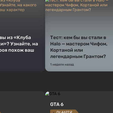
 вы из «Клуба
Тест: кем бы вы стали в
и»? Узнайте, на
Halo — мастером Чифом,
ероя похож ваш
Кортаной или
легендарным Грантом?
1 неделя назад
GTA 6
От 4627 ₽