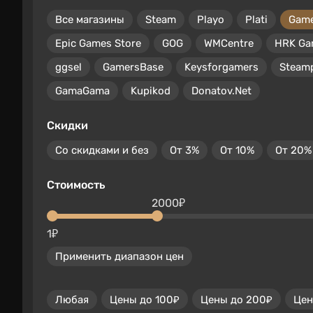
Все магазины
Steam
Playo
Plati
Gam
Epic Games Store
GOG
WMCentre
HRK Ga
ggsel
GamersBase
Keysforgamers
Steam
GamaGama
Kupikod
Donatov.Net
Скидки
Со скидками и без
От 3%
От 10%
От 20%
Стоимость
2000₽
1₽
Применить диапазон цен
Любая
Цены до 100₽
Цены до 200₽
Цен