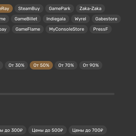
eRay
SteamBuy
GamePark
Zaka-Zaka
me
GameBillet
Indiegala
Wyrel
Gabestore
pay
GameFlame
MyConsoleStore
PressF
От 30%
От 50%
От 70%
От 90%
ы до 300₽
Цены до 500₽
Цены до 700₽