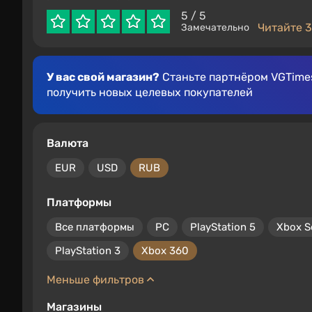
5
/ 5
Читайте 3
Замечательно
У вас свой магазин?
Станьте партнёром VGTimes
получить новых целевых покупателей
Валюта
EUR
USD
RUB
Платформы
Все платформы
PC
PlayStation 5
Xbox S
PlayStation 3
Xbox 360
Меньше фильтров
Магазины