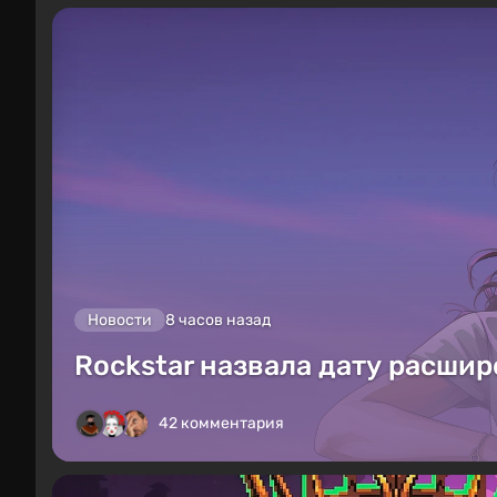
Новости
8 часов назад
Rockstar назвала дату расшир
42 комментария