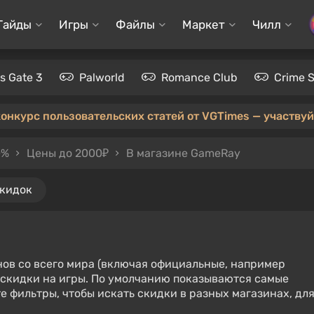
Гайды
Игры
Файлы
Маркет
Чилл
's Gate 3
Palworld
Romance Club
Crime 
конкурс пользовательских статей от VGTimes — участвуйт
0%
Цены до 2000₽
В магазине GameRay
скидок
нов со всего мира (включая официальные, например
е скидки на игры. По умолчанию показываются самые
е фильтры, чтобы искать скидки в разных магазинах, дл