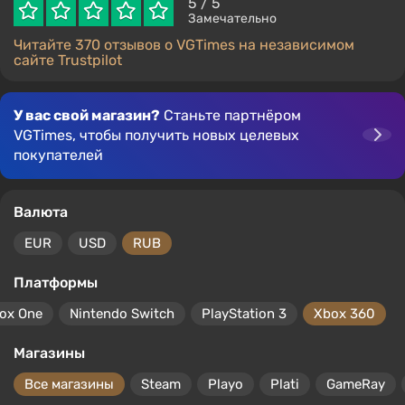
5
/ 5
Замечательно
Читайте 370 отзывов о VGTimes на независимом
сайте Trustpilot
У вас свой магазин?
Станьте партнёром
VGTimes, чтобы получить новых целевых
покупателей
Валюта
EUR
USD
RUB
Платформы
ox One
Nintendo Switch
PlayStation 3
Xbox 360
Магазины
Все магазины
Steam
Playo
Plati
GameRay