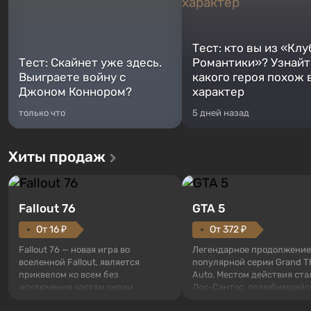
Тест: кто вы из «Клу
Тест: Скайнет уже здесь.
Романтики»? Узнайте
Выиграете войну с
какого героя похож 
Джоном Коннором?
характер
только что
5 дней назад
Хиты продаж
Fallout 76
GTA 5
От 16 ₽
От 372 ₽
Fallout 76 — новая игра во
Легендарное продолжение
вселенной Fallout, является
популярной серии Grand T
приквелом ко всем без
Auto. Местом действия ста
исключения частям серии.
Лос-Сантос, полюбившийс
События начинаются с Убежища
Grand Theft Auto: San Andre