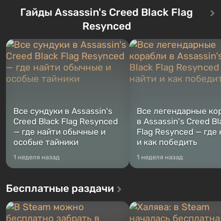
76, первого среди построенных.
Впервые игра расскажет 
Оно же, по задумке специалистов
Гайды Assassin's Creed Black Flag
сразу трех персонажей: Ма
Vault-Tec, должно открыться
Тревора и Франклина, меж
Resynced
первым после того, как на
которыми вы сможете
Америку упадут ядерные бомбы.
переключаться в любое вр
Место действия Fallout...
Жанр и...
Все сундуки в Assassin's
Все легендарные ко
Creed Black Flag Resynced
в Assassin's Creed Bl
— где найти обычные и
Flag Resynced — где
особые тайники
и как победить
1 неделя назад
1 неделя назад
Бесплатные раздачи