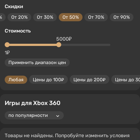
Скидки
%
От 20%
От 30%
От 50%
От 70%
От 90%
Стоимость
5000₽
1₽
Применить диапазон цен
Любая
Цены до 100₽
Цены до 200₽
Цены до 3
Игры для Xbox 360
Товары не найдены. Попробуйте изменить условия