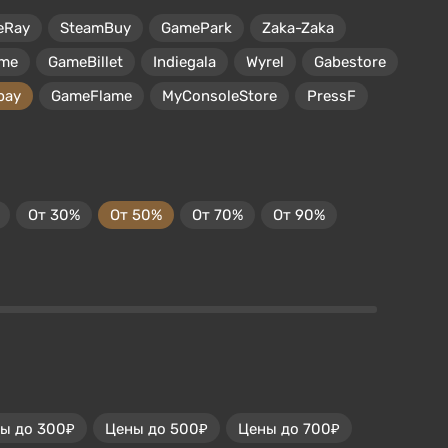
eRay
SteamBuy
GamePark
Zaka-Zaka
me
GameBillet
Indiegala
Wyrel
Gabestore
pay
GameFlame
MyConsoleStore
PressF
От 30%
От 50%
От 70%
От 90%
ы до 300₽
Цены до 500₽
Цены до 700₽