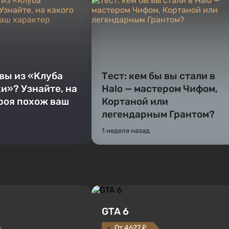
 вы из «Клуба
Тест: кем бы вы стали в
и»? Узнайте, на
Halo — мастером Чифом,
ероя похож ваш
Кортаной или
легендарным Грантом?
1 неделя назад
GTA 6
От 4627 ₽