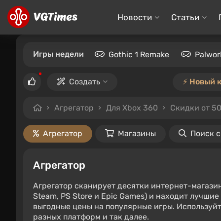
Новости
Статьи
Игры недели
Gothic 1 Remake
Palwor
Создать
⚡️ Новый 
Агрегатор
Для Xbox 360
Скидки от 5
Агрегатор
Магазины
Поиск 
Агрегатор
Агрегатор сканирует десятки интернет-магази
Steam, PS Store и Epic Games) и находит лучши
выгодные цены на популярные игры. Используйт
разных платформ и так далее.