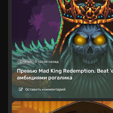
Статьи
5 часов назад
Превью Mad King Redemption. Beat '
амбициями рогалика
Оставить комментарий