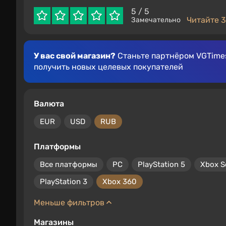
5
/ 5
Читайте 3
Замечательно
У вас свой магазин?
Станьте партнёром VGTimes
получить новых целевых покупателей
Валюта
EUR
USD
RUB
Платформы
Все платформы
PC
PlayStation 5
Xbox S
PlayStation 3
Xbox 360
Меньше фильтров
Магазины