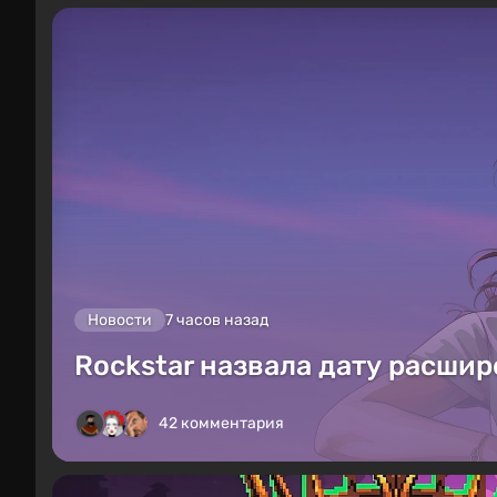
Новости
7 часов назад
Rockstar назвала дату расшир
42 комментария