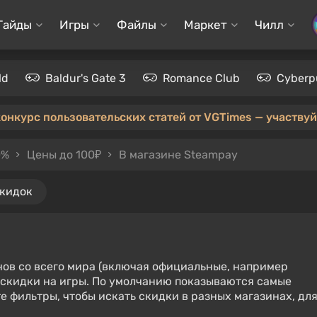
Гайды
Игры
Файлы
Маркет
Чилл
ld
Baldur's Gate 3
Romance Club
Cyberp
конкурс пользовательских статей от VGTimes — участвуйт
0%
Цены до 100₽
В магазине Steampay
скидок
нов со всего мира (включая официальные, например
е скидки на игры. По умолчанию показываются самые
е фильтры, чтобы искать скидки в разных магазинах, дл