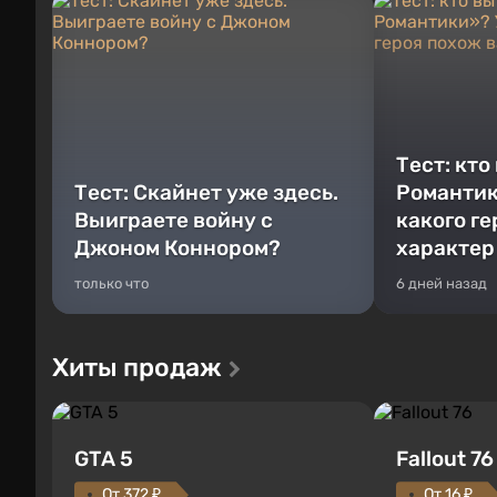
Тест: кто
Тест: Скайнет уже здесь.
Романтик
Выиграете войну с
какого г
Джоном Коннором?
характер
только что
6 дней назад
Хиты продаж
GTA 5
Fallout 76
От 372 ₽
От 16 ₽