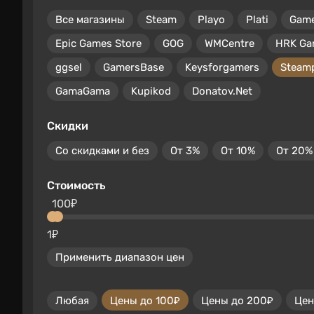
Все магазины
Steam
Playo
Plati
Gam
Epic Games Store
GOG
WMCentre
HRK Ga
ggsel
GamersBase
Keysforgamers
Steam
GamaGama
Kupikod
Donatov.Net
Скидки
Со скидками и без
От 3%
От 10%
От 20%
Стоимость
100₽
1₽
Применить диапазон цен
Любая
Цены до 100₽
Цены до 200₽
Цен