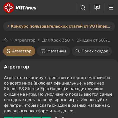
⚡️ Конкурс пользовательских статей от VGTimes продлён — участвуйте тут ⚡️
Агрегатор
Для Xbox 360
Скидки от 50%
Ц
Агрегатор
Магазины
Поиск скидок
Агрегатор
Агрегатор сканирует десятки интернет-магазинов
со всего мира (включая официальные, например
Steam, PS Store и Epic Games) и находит лучшие
скидки на игры. По умолчанию показываются самые
выгодные цены на популярные игры. Используйте
фильтры, чтобы искать скидки в разных магазинах,
для разных платформ и так далее.