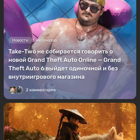
Новости
3 часа назад
Take-Two не собирается говорить о
новой Grand Theft Auto Online — Grand
Theft Auto 6 выйдет одиночной и без
внутриигрового магазина
2 комментария