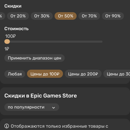
Скидки
%
От 20%
От 30%
От 50%
От 70%
От 90%
Стоимость
100₽
1₽
Применить диапазон цен
Любая
Цены до 100₽
Цены до 200₽
Цены до 3
Скидки в Epic Games Store
Отображаются только избранные товары с