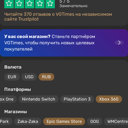
5
/ 5
Замечательно
Читайте 370 отзывов о VGTimes на независимом
сайте Trustpilot
У вас свой магазин?
Станьте партнёром
VGTimes, чтобы получить новых целевых
покупателей
Валюта
EUR
USD
RUB
Платформы
ox One
Nintendo Switch
PlayStation 3
Xbox 360
Магазины
Park
Zaka-Zaka
Epic Games Store
GOG
WMCentre