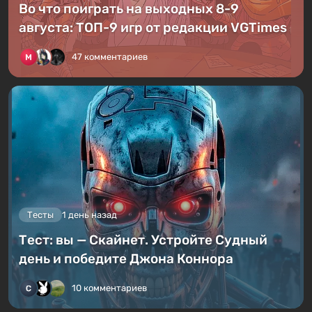
Во что поиграть на выходных 8-9
августа: ТОП-9 игр от редакции VGTimes
47 комментариев
Тесты
1 день назад
Тест: вы — Скайнет. Устройте Судный
день и победите Джона Коннора
10 комментариев