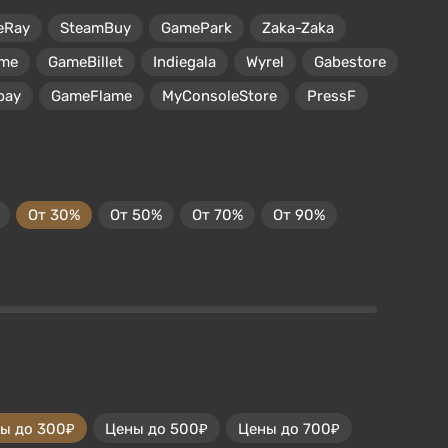
eRay
SteamBuy
GamePark
Zaka-Zaka
me
GameBillet
Indiegala
Wyrel
Gabestore
pay
GameFlame
MyConsoleStore
PressF
От 30%
От 50%
От 70%
От 90%
ы до 300₽
Цены до 500₽
Цены до 700₽