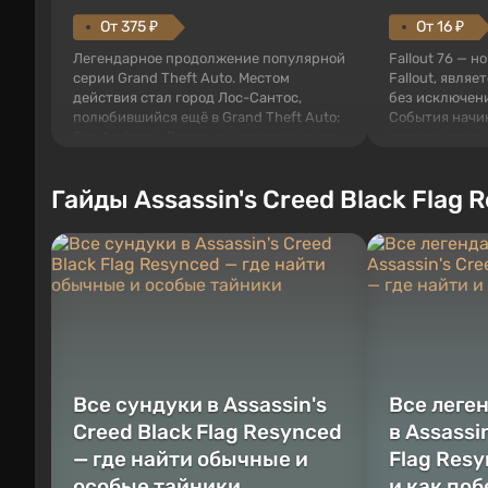
От 375 ₽
От 16 ₽
Легендарное продолжение популярной
Fallout 76 — н
серии Grand Theft Auto. Местом
Fallout, являе
действия стал город Лос-Сантос,
без исключени
полюбившийся ещё в Grand Theft Auto:
События начи
San Andreas . Впервые игра расскажет
первого среди
историю сразу трех персонажей:
задумке специ
Майкла, Тревора и Франклина, между
должно открыт
Гайды Assassin's Creed Black Flag 
которыми вы сможете переключаться в
как на Америк
любое время. Жанр и...
Место действия
Все сундуки в Assassin's
Все леге
Creed Black Flag Resynced
в Assassi
— где найти обычные и
Flag Resy
особые тайники
и как по