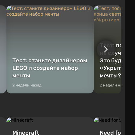
Тест: постр
на случай к
Тест: станьте дизайнером
Это будет Va
LEGO и создайте набор
«Укрытие» 
мечты
мечты?
2 недели назад
2 недели назад
Minecraft
Need for Spe