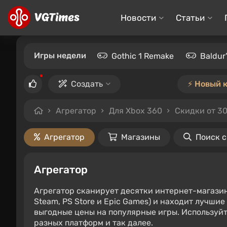
Новости
Статьи
Игры недели
Gothic 1 Remake
Baldur
Создать
⚡️ Новый 
Агрегатор
Для Xbox 360
Скидки от 3
Агрегатор
Магазины
Поиск 
Агрегатор
Агрегатор сканирует десятки интернет-магази
Steam, PS Store и Epic Games) и находит лучши
выгодные цены на популярные игры. Используйт
разных платформ и так далее.