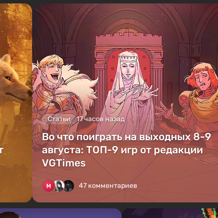
Статьи
17 часов назад
Во что поиграть на выходных 8-9
т
августа: ТОП-9 игр от редакции
VGTimes
47 комментариев