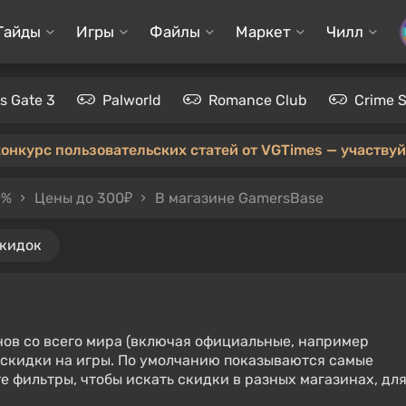
Гайды
Игры
Файлы
Маркет
Чилл
's Gate 3
Palworld
Romance Club
Crime 
конкурс пользовательских статей от VGTimes — участвуйт
0%
Цены до 300₽
В магазине GamersBase
скидок
нов со всего мира (включая официальные, например
е скидки на игры. По умолчанию показываются самые
е фильтры, чтобы искать скидки в разных магазинах, дл