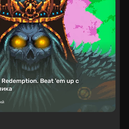
Redemption. Beat 'em up с
лика
ий