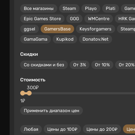
Все магазины
Steam
Playo
Plati
Gam
Epic Games Store
GOG
WMCentre
HRK Ga
ggsel
GamersBase
Keysforgamers
Steam
GamaGama
Kupikod
Donatov.Net
Скидки
Со скидками и без
От 3%
От 10%
От 20%
Стоимость
300₽
1₽
Применить диапазон цен
Любая
Цены до 100₽
Цены до 200₽
Цен