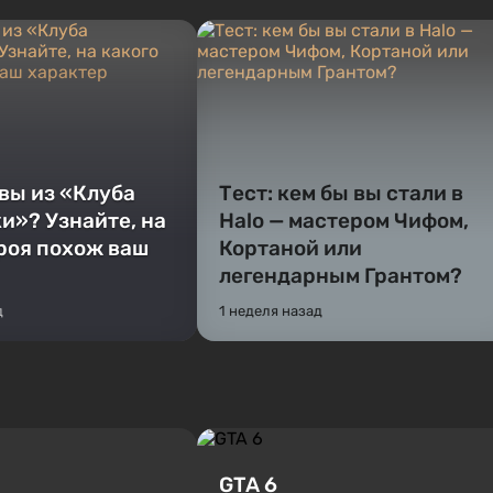
 вы из «Клуба
Тест: кем бы вы стали в
и»? Узнайте, на
Halo — мастером Чифом,
ероя похож ваш
Кортаной или
легендарным Грантом?
д
1 неделя назад
GTA 6