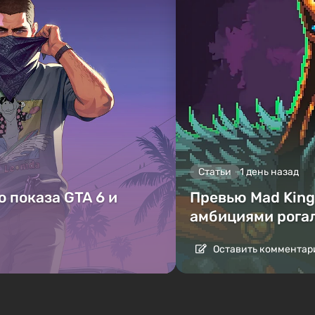
Статьи
1 день назад
 показа GTA 6 и
Превью Mad King 
амбициями рога
Оставить комментар