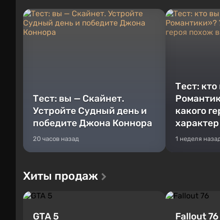
Тест: кто
Тест: вы — Скайнет.
Романтик
Устройте Судный день и
какого г
победите Джона Коннора
характер
20 часов назад
1 неделя наза
Хиты продаж
GTA 5
Fallout 76