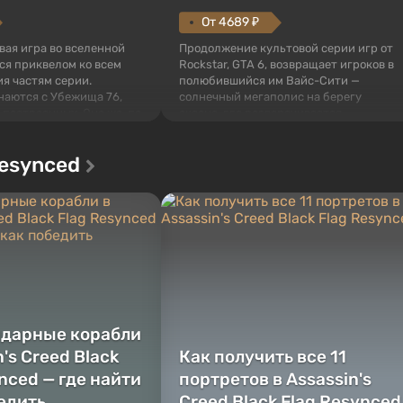
От 4689 ₽
овая игра во вселенной
Продолжение культовой серии игр от
тся приквелом ко всем
Rockstar, GTA 6, возвращает игроков в
я частям серии.
полюбившийся им Вайс-Сити —
наются с Убежища 76,
солнечный мегаполис на берегу
 построенных. Оно же, по
океана, где разворачивается
алистов Vault-Tec,
настоящий боевик в духе лучших
ься первым после того,
фильмов про мафию. В центре
Resynced
у упадут ядерные бомбы.
внимания Люсия и Джейсон — пара
 Fallout...
преступников, попавшая в серьезные
неприятности. И...
ндарные корабли
n's Creed Black
Как получить все 11
nced — где найти
портретов в Assassin's
бедить
Creed Black Flag Resynced