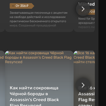
Wanted (201
От 356 ₽
От 90 ₽
Захватывающая песочница с акцентом
на свободе действий и исследовании
Need for Speed: Mo
практически бесконечного открытого
аркадные гонки с 
мира. Созданный процедурной
первого лица. В э
генерацией, он наполнен трехмерными
ждет огромный го
блоками, которые можно
который открыт дл
перерабатывать и создавать
большое количест
предметы, инструменты, оружие, а
объектов, а также
также строить здания и механизмы.
которые готовы на
Игроку дана по...
нарушите правила 
Как найти сокровища
Все 16 камн
Чёрной бороды в
Assassin's C
Assassin's Creed Black
Flag Resync
Flag Resynced
стелы