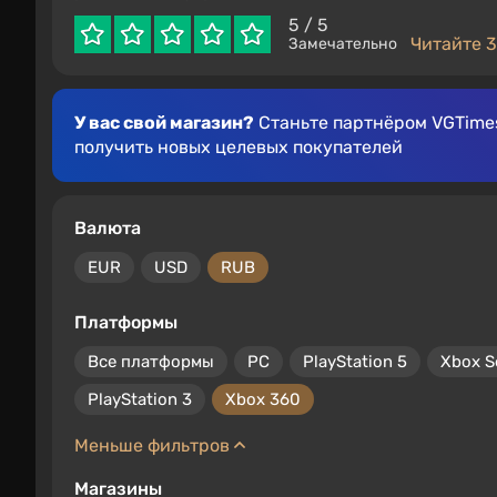
5
/ 5
Читайте 3
Замечательно
У вас свой магазин?
Станьте партнёром VGTimes
получить новых целевых покупателей
Валюта
EUR
USD
RUB
Платформы
Все платформы
PC
PlayStation 5
Xbox S
PlayStation 3
Xbox 360
Меньше фильтров
Магазины