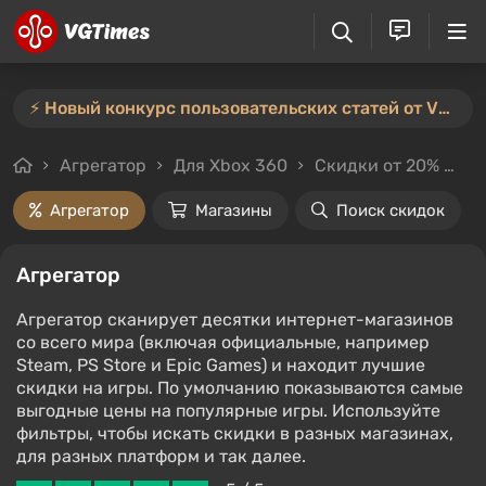
⚡️ Новый конкурс пользовательских статей от VGTimes — участвуйте тут ⚡️
Агрегатор
Для Xbox 360
Скидки от 20%
Це
Агрегатор
Магазины
Поиск скидок
Агрегатор
Агрегатор сканирует десятки интернет-магазинов
со всего мира (включая официальные, например
Steam, PS Store и Epic Games) и находит лучшие
скидки на игры. По умолчанию показываются самые
выгодные цены на популярные игры. Используйте
фильтры, чтобы искать скидки в разных магазинах,
для разных платформ и так далее.