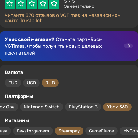
5
/ 5
Замечательно
Читайте 370 отзывов о VGTimes на независимом
сайте Trustpilot
У вас свой магазин?
Станьте партнёром
VGTimes, чтобы получить новых целевых
покупателей
Валюта
EUR
USD
RUB
Платформы
ox One
Nintendo Switch
PlayStation 3
Xbox 360
Магазины
ase
Keysforgamers
Steampay
GameFlame
MyCon