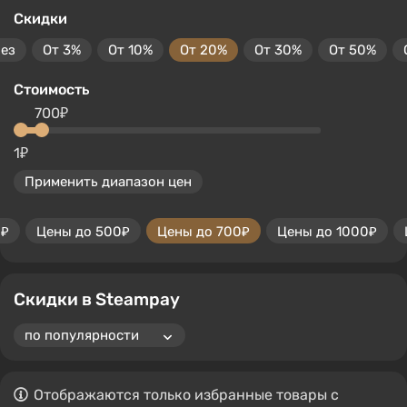
Скидки
без
От 3%
От 10%
От 20%
От 30%
От 50%
Стоимость
700₽
1₽
Применить диапазон цен
0₽
Цены до 500₽
Цены до 700₽
Цены до 1000₽
Скидки в Steampay
Отображаются только избранные товары с