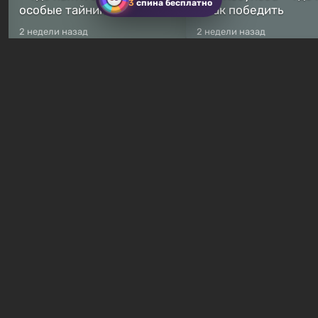
3
спина бесплатно
особые тайники
и как победить
2 недели назад
2 недели назад
Бесплатные раздачи
Халява: в Steam началась
В Steam навсегда
бесплатная раздача
бесплатными стали 
симулятора выживания
8 игр — среди них ес
Breathedge
хоррор с рейтингом
3 часа назад
8 часов назад
Гайды и руководства