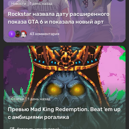
Новости
1 день назад
Rockstar назвала дату расширенного
показа GTA 6 и показала новый арт
43 комментария
Статьи
1 день назад
Превью Mad King Redemption. Beat 'em up
с амбициями рогалика