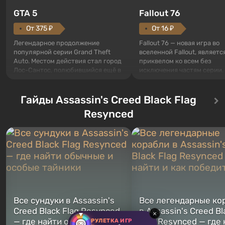
GTA 5
Fallout 76
От 375 ₽
От 16 ₽
Легендарное продолжение
Fallout 76 — новая игра во
популярной серии Grand Theft
вселенной Fallout, являетс
Auto. Местом действия стал город
приквелом ко всем без
Лос-Сантос, полюбившийся ещё в
исключения частям серии.
Grand Theft Auto: San Andreas .
События начинаются с Уб
Впервые игра расскажет историю
76, первого среди построе
сразу трех персонажей: Майкла,
Гайды Assassin's Creed Black Flag
Оно же, по задумке специа
Тревора и Франклина, между
Vault-Tec, должно открыть
Resynced
которыми вы сможете
первым после того, как на
переключаться в любое время.
Америку упадут ядерные б
Жанр и...
Место действия Fallout...
Все сундуки в Assassin's
Все легендарные ко
Creed Black Flag Resynced
в Assassin's Creed Bl
×
— где найти обычные и
Flag Resynced — где
РУЛЕТКА ИГР