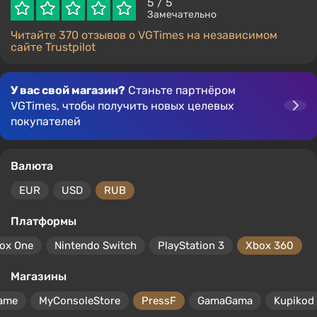
5
/ 5
Замечательно
Читайте 370 отзывов о VGTimes на независимом
сайте Trustpilot
У вас свой магазин?
Станьте партнёром
VGTimes, чтобы получить новых целевых
покупателей
Валюта
EUR
USD
RUB
Платформы
ox One
Nintendo Switch
PlayStation 3
Xbox 360
Магазины
ame
MyConsoleStore
PressF
GamaGama
Kupikod