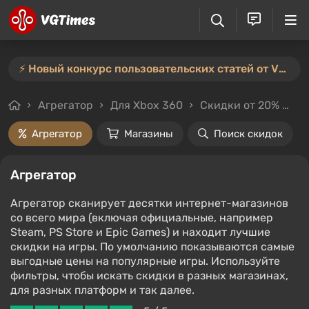
⚡️ Новый конкурс пользовательских статей от VGTimes — участвуйте тут ⚡️
Агрегатор
Для Xbox 360
Скидки от 20%
Це
Агрегатор
Магазины
Поиск скидок
Агрегатор
Агрегатор сканирует десятки интернет-магазинов
со всего мира (включая официальные, например
Steam, PS Store и Epic Games) и находит лучшие
скидки на игры. По умолчанию показываются самые
выгодные цены на популярные игры. Используйте
фильтры, чтобы искать скидки в разных магазинах,
для разных платформ и так далее.