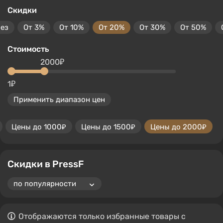
Скидки
без
От 3%
От 10%
От 20%
От 30%
От 50%
Стоимость
2000₽
1₽
Применить диапазон цен
Цены до 1000₽
Цены до 1500₽
Цены до 2000₽
Скидки в PressF
Отображаются только избранные товары с