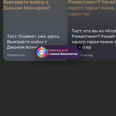
Тест: кто вы из «Клу
Тест: Скайнет уже здесь.
Романтики»? Узнайте
Выиграете войну с
какого героя похож 
Джоном Коннором?
характер
×
РУЛЕТКА ИГР
3
спина бесплатно
только что
5 дней назад
Хиты продаж
Fallout 76
GTA 5
От 16 ₽
От 372 ₽
Fallout 76 — новая игра во
Легендарное продолжение
вселенной Fallout, является
популярной серии Grand T
приквелом ко всем без
Auto. Местом действия ста