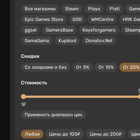
Все магазины
Steam
Playo
Plati
Gam
Epic Games Store
GOG
WMCentre
HRK Ga
ggsel
GamersBase
Keysforgamers
Steam
GamaGama
Kupikod
Donatov.Net
Скидки
Со скидками и без
От 3%
От 10%
От 20%
Стоимость
1₽
Применить диапазон цен
Любая
Цены до 100₽
Цены до 200₽
Цен