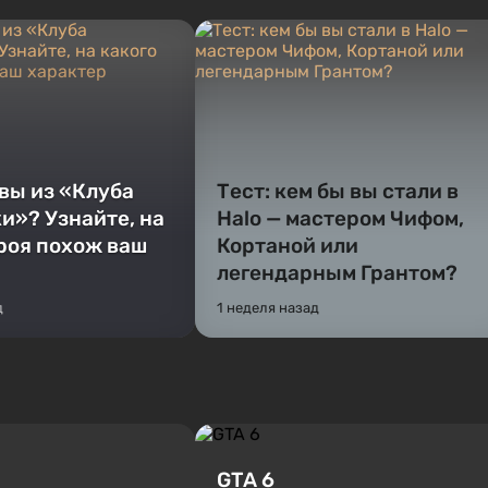
 вы из «Клуба
Тест: кем бы вы стали в
и»? Узнайте, на
Halo — мастером Чифом,
ероя похож ваш
Кортаной или
легендарным Грантом?
д
1 неделя назад
GTA 6