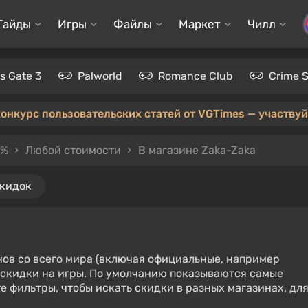
Гайды
Игры
Файлы
Маркет
Чилл
's Gate 3
Palworld
Romance Club
Crime 
конкурс пользовательских статей от VGTimes — участвуйт
0%
Любой стоимости
В магазине Zaka-Zaka
скидок
нов со всего мира (включая официальные, например
е скидки на игры. По умолчанию показываются самые
е фильтры, чтобы искать скидки в разных магазинах, дл