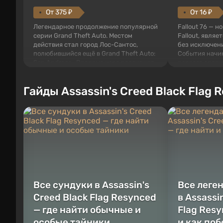
От 375 ₽
От 16 ₽
Легендарное продолжение популярной
Fallout 76 — н
серии Grand Theft Auto. Местом
Fallout, являе
действия стал город Лос-Сантос,
без исключени
полюбившийся ещё в Grand Theft Auto:
События начи
San Andreas . Впервые игра расскажет
первого среди
историю сразу трех персонажей:
задумке специ
Майкла, Тревора и Франклина, между
должно открыт
Гайды Assassin's Creed Black Flag 
которыми вы сможете переключаться в
как на Америк
любое время. Жанр и...
Место действия
Все сундуки в Assassin's
Все леге
Creed Black Flag Resynced
в Assassi
— где найти обычные и
Flag Resy
особые тайники
и как по