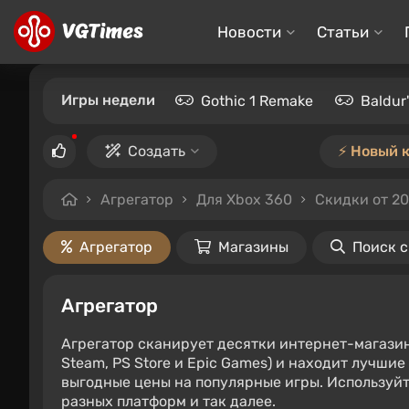
Новости
Статьи
Игры недели
Gothic 1 Remake
Baldur
Создать
⚡️ Новый 
Агрегатор
Для Xbox 360
Скидки от 2
Агрегатор
Магазины
Поиск 
Агрегатор
Агрегатор сканирует десятки интернет-магази
Steam, PS Store и Epic Games) и находит лучши
выгодные цены на популярные игры. Используйт
разных платформ и так далее.