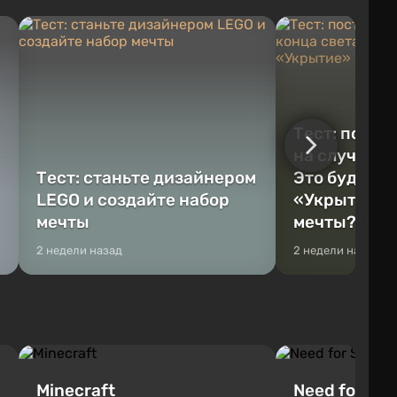
Тест: постр
на случай к
Тест: станьте дизайнером
Это будет Va
LEGO и создайте набор
«Укрытие» 
мечты
мечты?
2 недели назад
2 недели назад
Minecraft
Need for Spe