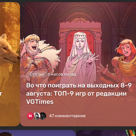
Статьи
6 часов назад
Во что поиграть на выходных 8-9
т
августа: ТОП-9 игр от редакции
VGTimes
47 комментариев