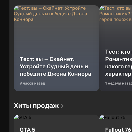
Тест: кто
Тест: вы — Скайнет.
Романтик
Устройте Судный день и
какого г
победите Джона Коннора
характер
9 часов назад
1 неделя наза
Хиты продаж
GTA 5
Fallout 76