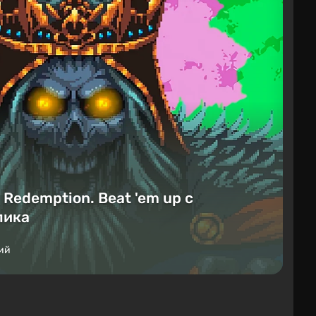
Redemption. Beat 'em up с
лика
ий