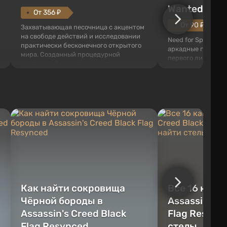
Wanted (201
От 356 ₽
От 90 ₽
Захватывающая песочница с акцентом
на свободе действий и исследовании
Need for Speed: Mo
практически бесконечного открытого
аркадные гонки с 
мира. Созданный процедурной
первого лица. В э
генерацией, он наполнен трехмерными
ждет огромный го
блоками, которые можно
который открыт дл
перерабатывать и создавать
большое количест
предметы, инструменты, оружие, а
объектов, а также
также строить здания и механизмы.
которые готовы на
Игроку дана по...
нарушите правила 
Как найти сокровища
Все 16 камн
Чёрной бороды в
Assassin's C
Assassin's Creed Black
Flag Resync
Flag Resynced
стелы