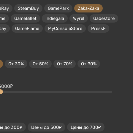
eRay
SteamBuy
GamePark
Zaka-Zaka
me
GameBillet
Indiegala
Wyrel
Gabestore
pay
GameFlame
MyConsoleStore
PressF
От 30%
От 50%
От 70%
От 90%
5000₽
ы до 300₽
Цены до 500₽
Цены до 700₽