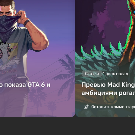
Статьи
1 день назад
 показа GTA 6 и
Превью Mad King 
амбициями рога
Оставить комментар