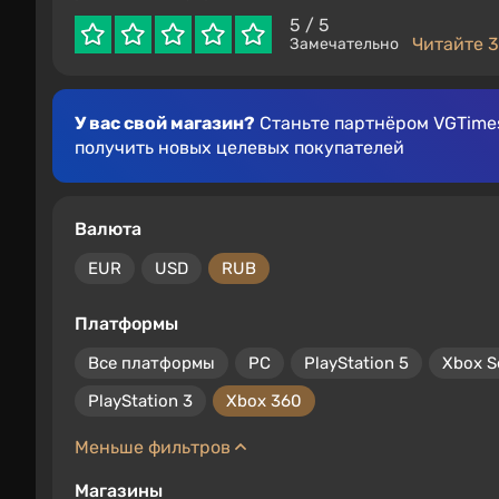
5
/ 5
Читайте 3
Замечательно
У вас свой магазин?
Станьте партнёром VGTimes
получить новых целевых покупателей
Валюта
EUR
USD
RUB
Платформы
Все платформы
PC
PlayStation 5
Xbox S
PlayStation 3
Xbox 360
Меньше фильтров
Магазины