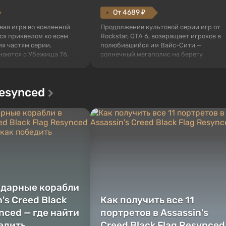
От 4689 ₽
овая игра во вселенной
Продолжение культовой серии игр от
тся приквелом ко всем
Rockstar, GTA 6, возвращает игроков в
я частям серии.
полюбившийся им Вайс-Сити —
наются с Убежища 76,
солнечный мегаполис на берегу
 построенных. Оно же, по
океана, где разворачивается
алистов Vault-Tec,
настоящий боевик в духе лучших
ься первым после того,
фильмов про мафию. В центре
Resynced
у упадут ядерные бомбы.
внимания Люсия и Джейсон — пара
 Fallout...
преступников, попавшая в серьезные
неприятности. И...
ндарные корабли
n's Creed Black
Как получить все 11
nced — где найти
портретов в Assassin's
бедить
Creed Black Flag Resynced