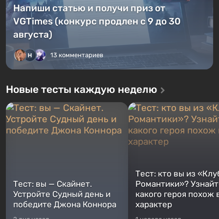
Напиши статью и получи приз от
VGTimes (конкурс продлен с 9 до 30
августа)
13 комментариев
Новые тесты каждую неделю
Тест: кто вы из «Клу
Тест: вы — Скайнет.
Романтики»? Узнайте
Устройте Судный день и
какого героя похож 
победите Джона Коннора
характер