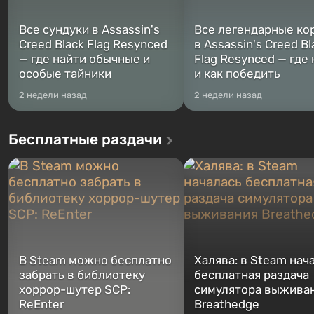
Все сундуки в Assassin's
Все легендарные ко
Creed Black Flag Resynced
в Assassin's Creed Bl
— где найти обычные и
Flag Resynced — где
особые тайники
и как победить
2 недели назад
2 недели назад
Бесплатные раздачи
В Steam можно бесплатно
Халява: в Steam нач
забрать в библиотеку
бесплатная раздача
хоррор-шутер SCP:
симулятора выжива
ReEnter
Breathedge