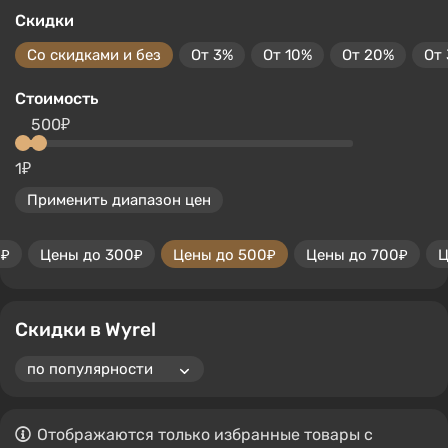
Скидки
Со скидками и без
От 3%
От 10%
От 20%
От
Стоимость
500₽
1₽
Применить диапазон цен
0₽
Цены до 300₽
Цены до 500₽
Цены до 700₽
Ц
Скидки в Wyrel
Отображаются только избранные товары с