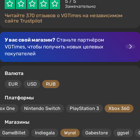
5
/ 5
Замечательно
Читайте 370 отзывов о VGTimes на независимом
сайте Trustpilot
У вас свой магазин?
Станьте партнёром
VGTimes, чтобы получить новых целевых
покупателей
Валюта
EUR
USD
RUB
Платформы
ox One
Nintendo Switch
PlayStation 3
Xbox 360
Магазины
GameBillet
Indiegala
Wyrel
Gabestore
ggsel