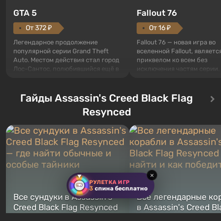
GTA 5
Fallout 76
От 372 ₽
От 16 ₽
Легендарное продолжение
Fallout 76 — новая игра во
популярной серии Grand Theft
вселенной Fallout, являетс
Auto. Местом действия стал город
приквелом ко всем без
Лос-Сантос, полюбившийся ещё в
исключения частям серии.
Grand Theft Auto: San Andreas .
События начинаются с Уб
Впервые игра расскажет историю
76, первого среди построе
сразу трех персонажей: Майкла,
Гайды Assassin's Creed Black Flag
Оно же, по задумке специа
Тревора и Франклина, между
Vault-Tec, должно открыть
Resynced
которыми вы сможете
первым после того, как на
переключаться в любое время.
Америку упадут ядерные б
Жанр и...
Место действия Fallout...
×
РУЛЕТКА ИГР
3
спина бесплатно
Все сундуки в Assassin's
Все легендарные ко
Creed Black Flag Resynced
в Assassin's Creed Bl
— где найти обычные и
Flag Resynced — где