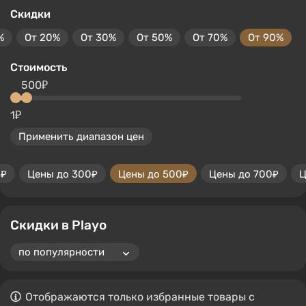
Скидки
%
От 20%
От 30%
От 50%
От 70%
От 90%
Стоимость
500₽
1₽
Применить диапазон цен
0₽
Цены до 300₽
Цены до 500₽
Цены до 700₽
Ц
Скидки в Playo
Отображаются только избранные товары с