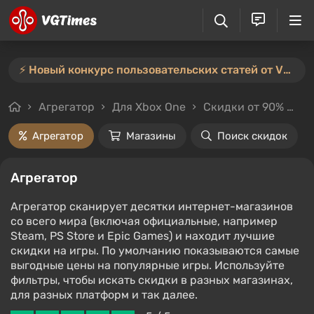
⚡️ Новый конкурс пользовательских статей от VGTimes — участвуйте тут ⚡️
Агрегатор
Для Xbox One
Скидки от 90%
Це
Агрегатор
Магазины
Поиск скидок
Агрегатор
Агрегатор сканирует десятки интернет-магазинов
со всего мира (включая официальные, например
Steam, PS Store и Epic Games) и находит лучшие
скидки на игры. По умолчанию показываются самые
выгодные цены на популярные игры. Используйте
фильтры, чтобы искать скидки в разных магазинах,
для разных платформ и так далее.