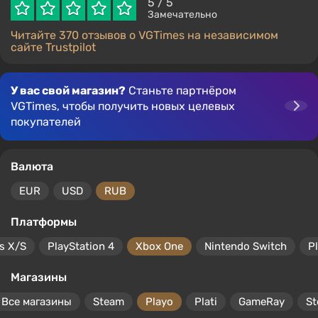
5
/ 5
Замечательно
Читайте 370 отзывов о VGTimes на независимом
сайте Trustpilot
У вас свой магазин?
Станьте партнёром
VGTimes, чтобы получить новых целевых
покупателей
Валюта
EUR
USD
RUB
Платформы
s X/S
PlayStation 4
Xbox One
Nintendo Switch
P
Магазины
Все магазины
Steam
Playo
Plati
GameRay
S