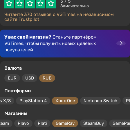
5
/ 5
Замечательно
Читайте 370 отзывов о VGTimes на независимом
сайте Trustpilot
У вас свой магазин?
Станьте партнёром
VGTimes, чтобы получить новых целевых
покупателей
Валюта
EUR
USD
RUB
Платформы
s X/S
PlayStation 4
Xbox One
Nintendo Switch
P
Магазины
team
Playo
Plati
GameRay
SteamBuy
GamePa