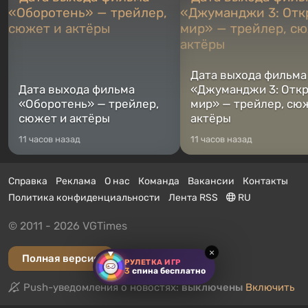
Дата выхода фильма
Дата выхода фильма
«Джуманджи 3: Отк
«Оборотень» — трейлер,
мир» — трейлер, сю
сюжет и актёры
актёры
11 часов назад
11 часов назад
Справка
Реклама
О нас
Команда
Вакансии
Контакты
Политика конфиденциальности
Лента RSS
RU
© 2011 - 2026 VGTimes
×
Полная версия
РУЛЕТКА ИГР
3
спина бесплатно
Push-уведомления о новостях:
выключены
Включить