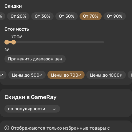
Скидки
%
От 20%
От 30%
От 50%
От 70%
От 90%
Стоимость
700₽
1₽
Применить диапазон цен
0₽
Цены до 500₽
Цены до 700₽
Цены до 1000₽
Скидки в GameRay
Отображаются только избранные товары с