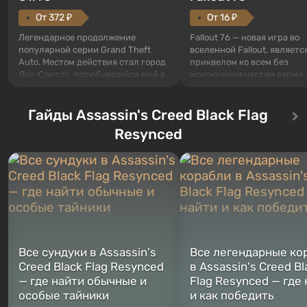
От 372 ₽
От 16 ₽
Легендарное продолжение
Fallout 76 — новая игра во
популярной серии Grand Theft
вселенной Fallout, являетс
Auto. Местом действия стал город
приквелом ко всем без
Лос-Сантос, полюбившийся ещё в
исключения частям серии.
Grand Theft Auto: San Andreas .
События начинаются с Уб
Впервые игра расскажет историю
76, первого среди построе
сразу трех персонажей: Майкла,
Гайды Assassin's Creed Black Flag
Оно же, по задумке специа
Тревора и Франклина, между
Vault-Tec, должно открыть
Resynced
которыми вы сможете
первым после того, как на
переключаться в любое время.
Америку упадут ядерные б
Жанр и...
Место действия Fallout...
Все сундуки в Assassin's
Все легендарные ко
Creed Black Flag Resynced
в Assassin's Creed Bl
— где найти обычные и
Flag Resynced — где
особые тайники
и как победить