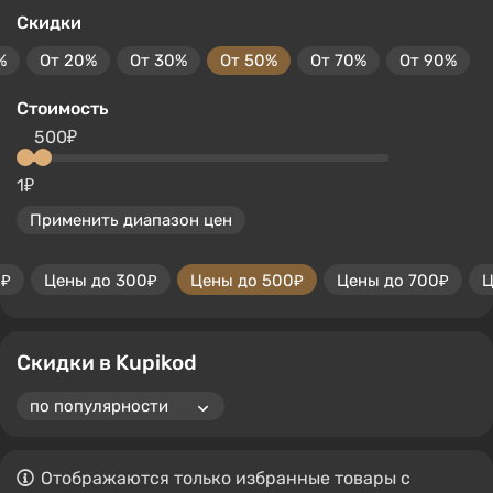
Скидки
%
От 20%
От 30%
От 50%
От 70%
От 90%
Стоимость
500₽
1₽
Применить диапазон цен
0₽
Цены до 300₽
Цены до 500₽
Цены до 700₽
Ц
Скидки в Kupikod
Отображаются только избранные товары с