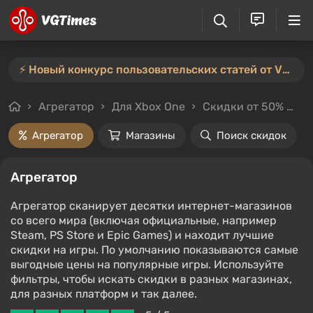
⚡️ Новый конкурс пользовательских статей от VGTimes — участвуйте тут ⚡️
Агрегатор
Для Xbox One
Скидки от 50%
Ц
Агрегатор
Магазины
Поиск скидок
Агрегатор
Агрегатор сканирует десятки интернет-магазинов
со всего мира (включая официальные, например
Steam, PS Store и Epic Games) и находит лучшие
скидки на игры. По умолчанию показываются самые
выгодные цены на популярные игры. Используйте
фильтры, чтобы искать скидки в разных магазинах,
для разных платформ и так далее.