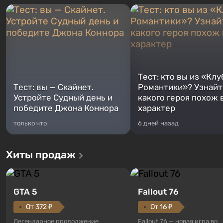
Тест: кто вы из «Клу
Тест: вы — Скайнет.
Романтики»? Узнайте
Устройте Судный день и
какого героя похож 
победите Джона Коннора
характер
только что
6 дней назад
Хиты продаж
GTA 5
Fallout 76
От 372 ₽
От 16 ₽
Легендарное продолжение
Fallout 76 — новая игра во