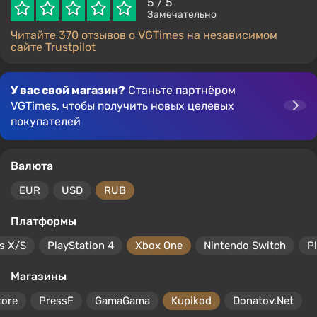
5
/ 5
Замечательно
Читайте 370 отзывов о VGTimes на независимом
сайте Trustpilot
У вас свой магазин?
Станьте партнёром
VGTimes, чтобы получить новых целевых
покупателей
Валюта
EUR
USD
RUB
Платформы
s X/S
PlayStation 4
Xbox One
Nintendo Switch
P
Магазины
tore
PressF
GamaGama
Kupikod
Donatov.Net