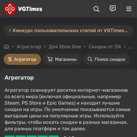
⚡️ Конкурс пользовательских статей от VGTimes продлён — участвуйте тут ⚡️
Агрегатор
Для Xbox One
Скидки от 3%
Цен
Агрегатор
Магазины
Поиск скидок
Агрегатор
Агрегатор сканирует десятки интернет-магазинов
со всего мира (включая официальные, например
Steam, PS Store и Epic Games) и находит лучшие
скидки на игры. По умолчанию показываются самые
выгодные цены на популярные игры. Используйте
фильтры, чтобы искать скидки в разных магазинах,
для разных платформ и так далее.