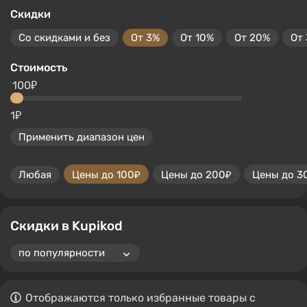
Скидки
Со скидками и без
От 3%
От 10%
От 20%
От
Стоимость
100₽
1₽
Применить диапазон цен
Любая
Цены до 100₽
Цены до 200₽
Цены до 3
Скидки в Kupikod
Отображаются только избранные товары с