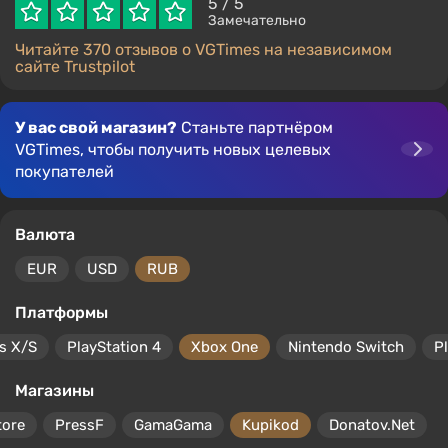
5
/ 5
Замечательно
Читайте 370 отзывов о VGTimes на независимом
сайте Trustpilot
У вас свой магазин?
Станьте партнёром
VGTimes, чтобы получить новых целевых
покупателей
Валюта
EUR
USD
RUB
Платформы
s X/S
PlayStation 4
Xbox One
Nintendo Switch
P
Магазины
tore
PressF
GamaGama
Kupikod
Donatov.Net