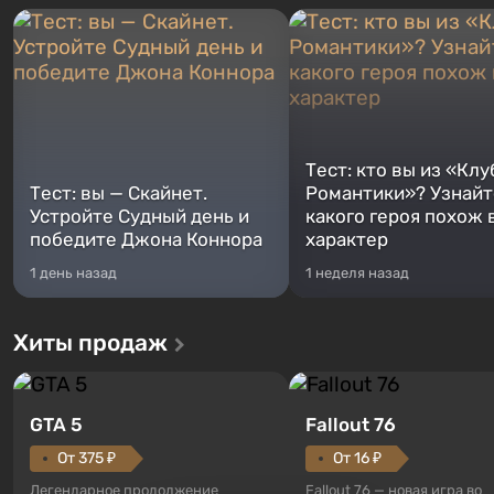
Тест: кто вы из «Клу
Тест: вы — Скайнет.
Романтики»? Узнайте
Устройте Судный день и
какого героя похож 
победите Джона Коннора
характер
1 день назад
1 неделя назад
Хиты продаж
GTA 5
Fallout 76
От 375 ₽
От 16 ₽
Легендарное продолжение
Fallout 76 — новая игра во