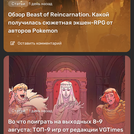
Статьи
1 день назад
Обзор Beast of Reincarnation. Какой
получилась сюжетная экшен-RPG от
авторов Pokemon
Оставить комментарий
Статьи
1 день назад
Во что поиграть на выходных 8-9
августа: ТОП-9 игр от редакции VGTimes