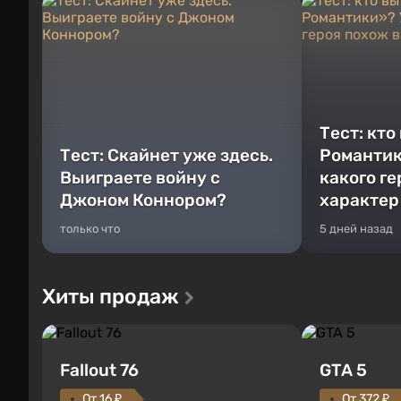
Тест: кто
Тест: Скайнет уже здесь.
Романтик
Выиграете войну с
какого г
Джоном Коннором?
характер
только что
5 дней назад
Хиты продаж
Fallout 76
GTA 5
От 16 ₽
От 372 ₽