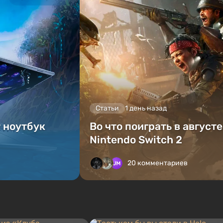
Статьи
1 день назад
т ноутбук
Во что поиграть в август
Nintendo Switch 2
20 комментариев