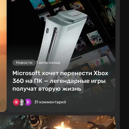
Новости
1 день назад
Microsoft хочет перенести Xbox
360 на ПК — легендарные игры
получат вторую жизнь
31 комментарий