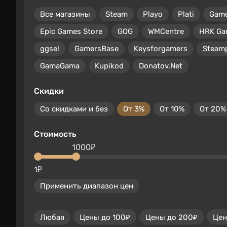
Все магазины
Steam
Playo
Plati
Gam
Epic Games Store
GOG
WMCentre
HRK Ga
ggsel
GamersBase
Keysforgamers
Steam
GamaGama
Kupikod
Donatov.Net
Скидки
Со скидками и без
От 3%
От 10%
От 20%
Стоимость
1000₽
1₽
Применить диапазон цен
Любая
Цены до 100₽
Цены до 200₽
Цен