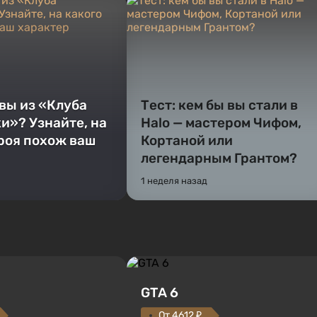
 вы из «Клуба
Тест: кем бы вы стали в
и»? Узнайте, на
Halo — мастером Чифом,
ероя похож ваш
Кортаной или
легендарным Грантом?
1 неделя назад
GTA 6
От 4612 ₽