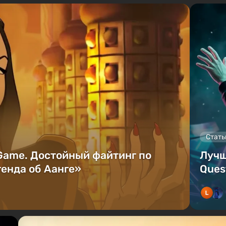
Стать
 Game. Достойный файтинг по
Лучш
енда об Аанге»
Ques