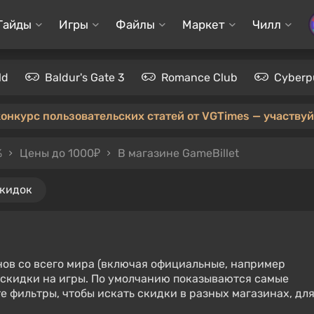
Гайды
Игры
Файлы
Маркет
Чилл
ld
Baldur's Gate 3
Romance Club
Cyberp
конкурс пользовательских статей от VGTimes — участвуйт
%
Цены до 1000₽
В магазине GameBillet
скидок
нов со всего мира (включая официальные, например
е скидки на игры. По умолчанию показываются самые
е фильтры, чтобы искать скидки в разных магазинах, дл