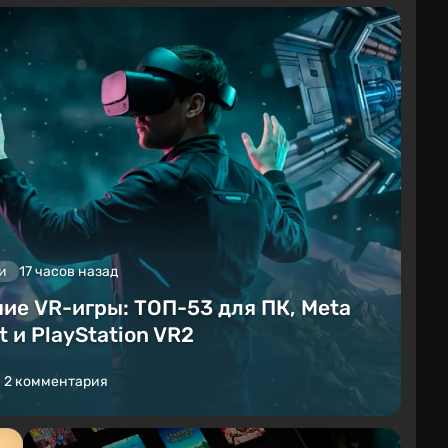
и
17 часов назад
ие VR-игры: ТОП-53 для ПК, Meta
t и PlayStation VR2
2 комментария