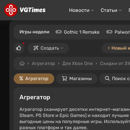
Новости
Статьи
Игры недели
Gothic 1 Remake
Palwor
Создать
⚡️ Новый 
Агрегатор
Для Xbox One
Скидки от 3
Агрегатор
Магазины
Поиск 
Агрегатор
Агрегатор сканирует десятки интернет-магази
Steam, PS Store и Epic Games) и находит лучши
выгодные цены на популярные игры. Используйт
разных платформ и так далее.