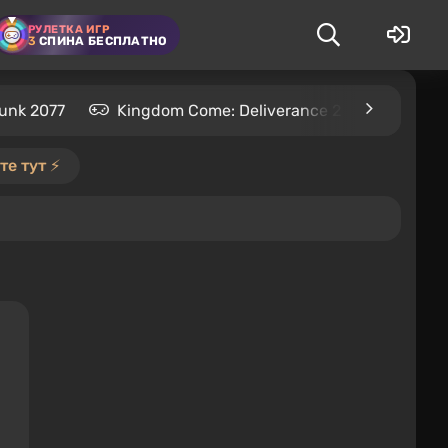
РУЛЕТКА ИГР
3
СПИНА БЕСПЛАТНО
unk 2077
Kingdom Come: Deliverance 2
S.T.A.L
е тут ⚡️
я