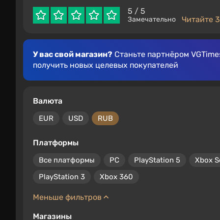
5
/ 5
Читайте 3
Замечательно
У вас свой магазин?
Станьте партнёром VGTimes
получить новых целевых покупателей
Валюта
EUR
USD
RUB
Платформы
Все платформы
PC
PlayStation 5
Xbox S
PlayStation 3
Xbox 360
Меньше фильтров
Магазины