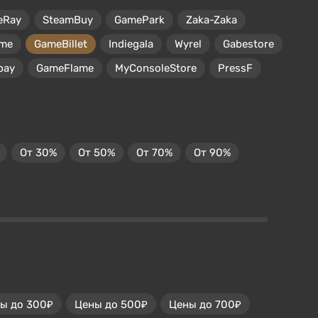
eRay
SteamBuy
GamePark
Zaka-Zaka
me
GameBillet
Indiegala
Wyrel
Gabestore
pay
GameFlame
MyConsoleStore
PressF
От 30%
От 50%
От 70%
От 90%
ы до 300₽
Цены до 500₽
Цены до 700₽