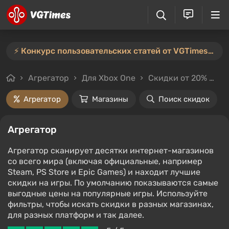
⚡️ Конкурс пользовательских статей от VGTimes продлён — участвуйте тут ⚡️
Агрегатор
Для Xbox One
Скидки от 20%
Це
Агрегатор
Магазины
Поиск скидок
Агрегатор
Агрегатор сканирует десятки интернет-магазинов
со всего мира (включая официальные, например
Steam, PS Store и Epic Games) и находит лучшие
скидки на игры. По умолчанию показываются самые
выгодные цены на популярные игры. Используйте
фильтры, чтобы искать скидки в разных магазинах,
для разных платформ и так далее.