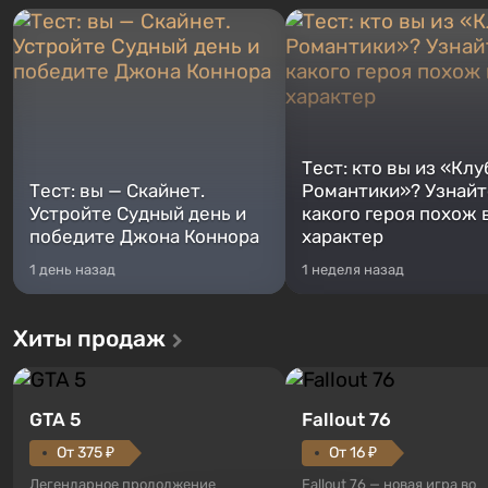
Тест: кто вы из «Клу
Тест: вы — Скайнет.
Романтики»? Узнайте
Устройте Судный день и
какого героя похож 
победите Джона Коннора
характер
1 день назад
1 неделя назад
Хиты продаж
GTA 5
Fallout 76
От 375 ₽
От 16 ₽
Легендарное продолжение
Fallout 76 — новая игра во