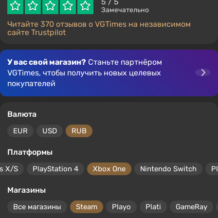
5
/ 5
Замечательно
Читайте 370 отзывов о VGTimes на независимом
сайте Trustpilot
У вас свой магазин?
Станьте партнёром
VGTimes, чтобы получить новых целевых
покупателей
Валюта
EUR
USD
RUB
Платформы
s X/S
PlayStation 4
Xbox One
Nintendo Switch
P
Магазины
Все магазины
Steam
Playo
Plati
GameRay