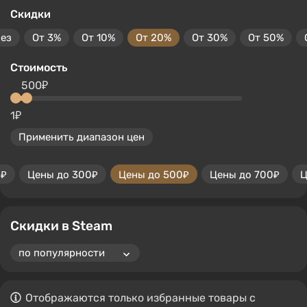
Скидки
без
От 3%
От 10%
От 20%
От 30%
От 50%
Стоимость
500₽
1₽
Применить диапазон цен
0₽
Цены до 300₽
Цены до 500₽
Цены до 700₽
Ц
Скидки в Steam
Отображаются только избранные товары с