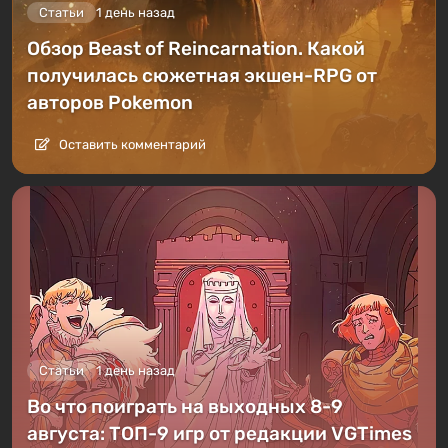
Статьи
1 день назад
Обзор Beast of Reincarnation. Какой
получилась сюжетная экшен-RPG от
авторов Pokemon
Оставить комментарий
Статьи
1 день назад
Во что поиграть на выходных 8-9
августа: ТОП-9 игр от редакции VGTimes