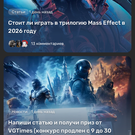
Статьи
1 день назад
Стоит ли играть в трилогию Mass Effect в
2026 году
13 комментариев
Новости
1 день назад
Напиши статью и получи приз от
VGTimes (конкурс продлен с 9 до 30