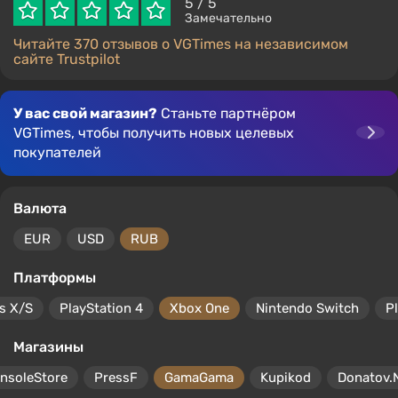
5
/ 5
Замечательно
Читайте 370 отзывов о VGTimes на независимом
сайте Trustpilot
У вас свой магазин?
Станьте партнёром
VGTimes, чтобы получить новых целевых
покупателей
Валюта
EUR
USD
RUB
Платформы
s X/S
PlayStation 4
Xbox One
Nintendo Switch
P
Магазины
nsoleStore
PressF
GamaGama
Kupikod
Donatov.