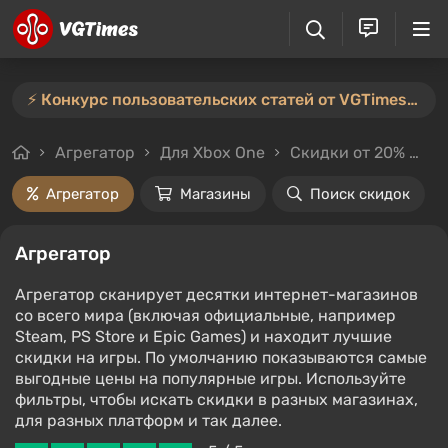
⚡️ Конкурс пользовательских статей от VGTimes продлён — участвуйте тут ⚡️
Агрегатор
Для Xbox One
Скидки от 20%
Це
Агрегатор
Магазины
Поиск скидок
Агрегатор
Агрегатор сканирует десятки интернет-магазинов
со всего мира (включая официальные, например
Steam, PS Store и Epic Games) и находит лучшие
скидки на игры. По умолчанию показываются самые
выгодные цены на популярные игры. Используйте
фильтры, чтобы искать скидки в разных магазинах,
для разных платформ и так далее.