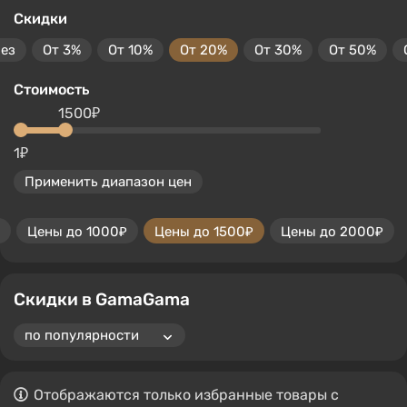
Скидки
без
От 3%
От 10%
От 20%
От 30%
От 50%
Стоимость
1500₽
1₽
Применить диапазон цен
Цены до 1000₽
Цены до 1500₽
Цены до 2000₽
Скидки в GamaGama
Отображаются только избранные товары с