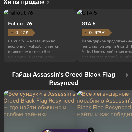
Хиты продаж
Fallout 76
GTA 5
От 17 ₽
От 379 ₽
Fallout 76 — новая игра во
Легендарное продолжение
вселенной Fallout, является
популярной серии Grand T
приквелом ко всем без
Auto. Местом действия ста
исключения частям серии.
Лос-Сантос, полюбившийс
События начинаются с Убежища
Grand Theft Auto: San Andre
76, первого среди построенных.
Впервые игра расскажет 
Оно же, по задумке специалистов
Гайды Assassin's Creed Black Flag
сразу трех персонажей: Ма
Vault-Tec, должно открыться
Тревора и Франклина, меж
Resynced
первым после того, как на
которыми вы сможете
Америку упадут ядерные бомбы.
переключаться в любое вр
Место действия Fallout...
Жанр и...
×