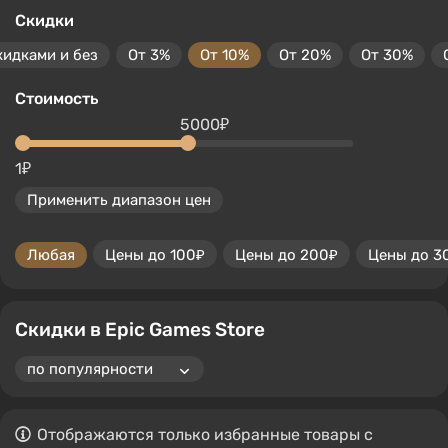
Скидки
кидками и без
От 3%
От 10%
От 20%
От 30%
Стоимость
5000₽
1₽
Применить диапазон цен
Любая
Цены до 100₽
Цены до 200₽
Цены до 3
Скидки в Epic Games Store
Отображаются только избранные товары с