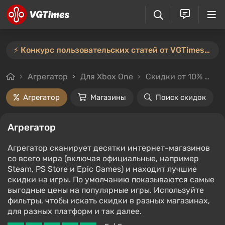
⚡️ Конкурс пользовательских статей от VGTimes продлён — участвуйте тут ⚡️
Агрегатор
Для Xbox One
Скидки от 10%
Лю
Агрегатор
Магазины
Поиск скидок
Агрегатор
Агрегатор сканирует десятки интернет-магазинов
со всего мира (включая официальные, например
Steam, PS Store и Epic Games) и находит лучшие
скидки на игры. По умолчанию показываются самые
выгодные цены на популярные игры. Используйте
фильтры, чтобы искать скидки в разных магазинах,
для разных платформ и так далее.