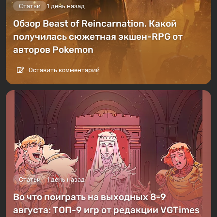
Статьи
1 день назад
Обзор Beast of Reincarnation. Какой
получилась сюжетная экшен-RPG от
авторов Pokemon
Оставить комментарий
Статьи
1 день назад
Во что поиграть на выходных 8-9
августа: ТОП-9 игр от редакции VGTimes