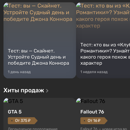
Тест: кто вы из «Клу
Тест: вы — Скайнет.
Романтики»? Узнайте
Устройте Судный день и
какого героя похож 
победите Джона Коннора
характер
1 день назад
1 неделя назад
Хиты продаж
GTA 5
Fallout 76
От 375 ₽
От 16 ₽
Легендарное продолжение
Fallout 76 — новая игра во