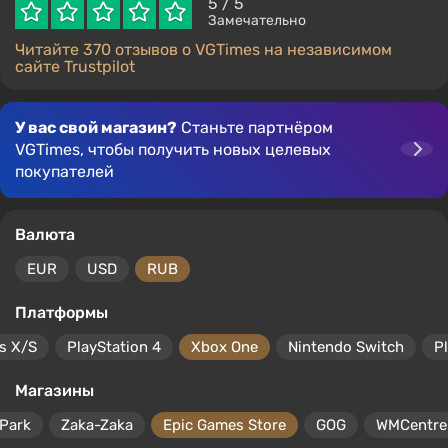
5
/ 5
Замечательно
Читайте 370 отзывов о VGTimes на независимом
сайте Trustpilot
У вас свой магазин?
Станьте партнёром
VGTimes, чтобы получить новых целевых
покупателей
Валюта
EUR
USD
RUB
Платформы
s X/S
PlayStation 4
Xbox One
Nintendo Switch
P
Магазины
Park
Zaka-Zaka
Epic Games Store
GOG
WMCentre