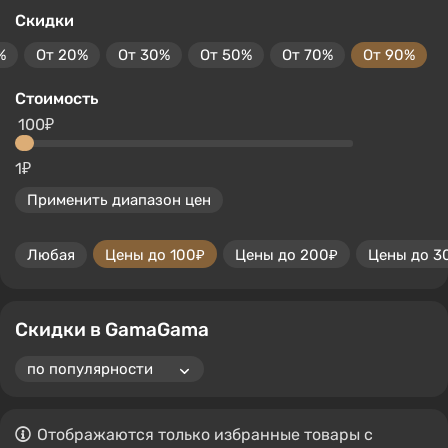
Скидки
%
От 20%
От 30%
От 50%
От 70%
От 90%
Стоимость
100₽
1₽
Применить диапазон цен
Любая
Цены до 100₽
Цены до 200₽
Цены до 3
Скидки в GamaGama
Отображаются только избранные товары с