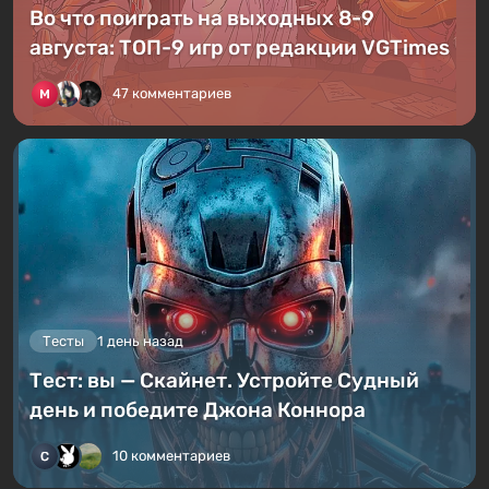
Во что поиграть на выходных 8-9
августа: ТОП-9 игр от редакции VGTimes
47 комментариев
Тесты
1 день назад
Тест: вы — Скайнет. Устройте Судный
день и победите Джона Коннора
10 комментариев