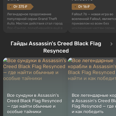
От 375 ₽
От 16 ₽
Легендарное продолжение
Fallout 76 — новая игра во
популярной серии Grand Theft
вселенной Fallout, являетс
Auto. Местом действия стал город
приквелом ко всем без
Лос-Сантос, полюбившийся ещё в
исключения частям серии.
Grand Theft Auto: San Andreas .
События начинаются с Уб
Впервые игра расскажет историю
76, первого среди построе
сразу трех персонажей: Майкла,
Гайды Assassin's Creed Black Flag
Оно же, по задумке специа
Тревора и Франклина, между
Vault-Tec, должно открыть
Resynced
которыми вы сможете
первым после того, как на
переключаться в любое время.
Америку упадут ядерные б
Жанр и...
Место действия Fallout...
Все сундуки в Assassin's
Все легендарные ко
Creed Black Flag Resynced
в Assassin's Creed Bl
— где найти обычные и
Flag Resynced — где
особые тайники
и как победить