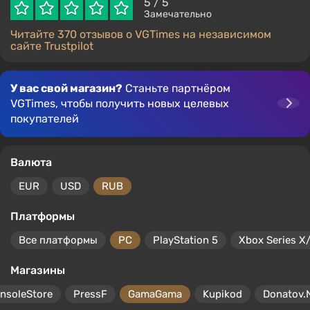
5
/ 5
Замечательно
Читайте 370 отзывов о VGTimes на независимом
сайте Trustpilot
У вас свой магазин?
Станьте партнёром
VGTimes, чтобы получить новых целевых
покупателей
Валюта
EUR
USD
RUB
Платформы
Все платформы
PC
PlayStation 5
Xbox Series X
Магазины
nsoleStore
PressF
GamaGama
Kupikod
Donatov.