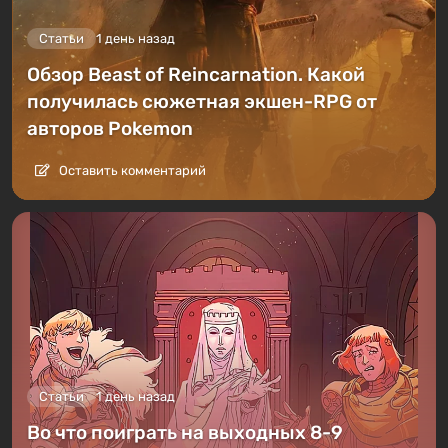
Статьи
1 день назад
Обзор Beast of Reincarnation. Какой
получилась сюжетная экшен-RPG от
авторов Pokemon
Оставить комментарий
Статьи
1 день назад
Во что поиграть на выходных 8-9