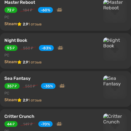
Master Reboot
72 ₽
184 ₽
-60%
PC
Steam
2.9
1 отзыв
Night Book
93 ₽
550 ₽
-83%
PC
Steam
2.9
1 отзыв
Sea Fantasy
357 ₽
550 ₽
-35%
PC
Steam
2.9
1 отзыв
Critter Crunch
44 ₽
149 ₽
-70%