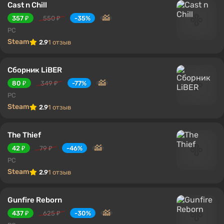
Cast n Chill
357 ₽
550 ₽
-35%
PC
Steam
2.9
1 отзыв
Сборник LiBER
80 ₽
349 ₽
-77%
PC
Steam
2.9
1 отзыв
The Thief
42 ₽
79 ₽
-46%
PC
Steam
2.9
1 отзыв
Gunfire Reborn
437 ₽
625 ₽
-30%