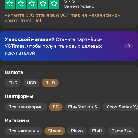
5
/ 5
Замечательно
Читайте 370 отзывов о VGTimes на независимом
сайте Trustpilot
У вас свой магазин?
Станьте партнёром
VGTimes, чтобы получить новых целевых
покупателей
Валюта
EUR
USD
RUB
Платформы
Все платформы
PC
PlayStation 5
Xbox Series X
Магазины
Все магазины
Steam
Playo
Plati
GameRay