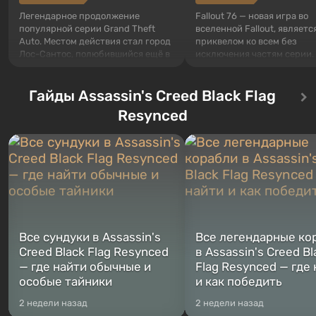
Легендарное продолжение
Fallout 76 — новая игра во
популярной серии Grand Theft
вселенной Fallout, являетс
Auto. Местом действия стал город
приквелом ко всем без
Лос-Сантос, полюбившийся ещё в
исключения частям серии.
Grand Theft Auto: San Andreas .
События начинаются с Уб
Впервые игра расскажет историю
76, первого среди построе
сразу трех персонажей: Майкла,
Гайды Assassin's Creed Black Flag
Оно же, по задумке специа
Тревора и Франклина, между
Vault-Tec, должно открыть
Resynced
которыми вы сможете
первым после того, как на
переключаться в любое время.
Америку упадут ядерные б
Жанр и...
Место действия Fallout...
Все сундуки в Assassin's
Все легендарные ко
Creed Black Flag Resynced
в Assassin's Creed Bl
— где найти обычные и
Flag Resynced — где
особые тайники
и как победить
2 недели назад
2 недели назад