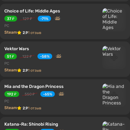
Choice of Life: Middle Ages
37 ₽
129 ₽
-71%
PC
Steam
2.9
1 отзыв
Vektor Wars
51 ₽
122 ₽
-58%
PC
Steam
2.9
1 отзыв
Mia and the Dragon Princess
192 ₽
550 ₽
-65%
PC
Steam
2.9
1 отзыв
Katana-Ra: Shinobi Rising