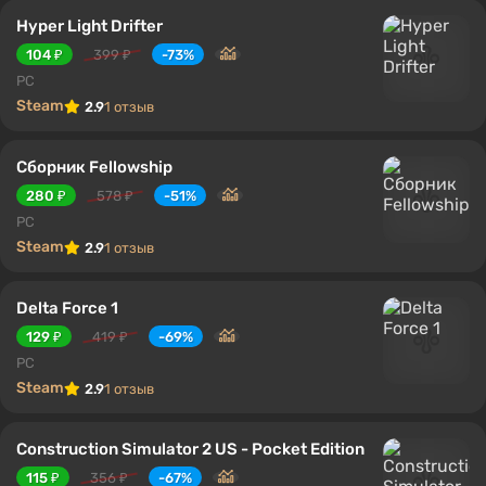
Hyper Light Drifter
104 ₽
399 ₽
-73%
PC
Steam
2.9
1 отзыв
Сборник Fellowship
280 ₽
578 ₽
-51%
PC
Steam
2.9
1 отзыв
Delta Force 1
129 ₽
419 ₽
-69%
PC
Steam
2.9
1 отзыв
Construction Simulator 2 US - Pocket Edition
115 ₽
356 ₽
-67%