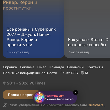
Все романы в Cyberpunk
2077 — Джуди, Панам,
Ривер, Керри и
Как узнать Steam ID
проститутки
основные способы
5 минут назад
7 часов назад
Справка
Реклама
О нас
Команда
Вакансии
Контакты
Политика конфиденциальности
Лента RSS
RU
© 2011 - 2026 VGTimes
×
Полная версия
РУЛЕТКА ИГР
3
спина бесплатно
Push-уведомления о новостях:
выключены
Включить