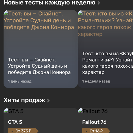
Новые тесты каждую неделю
Тест: кто вы из «Клу
Тест: вы — Скайнет.
Романтики»? Узнайте
Устройте Судный день и
какого героя похож 
победите Джона Коннора
характер
1 день назад
1 неделя назад
Хиты продаж
GTA 5
Fallout 76
От 375 ₽
От 16 ₽