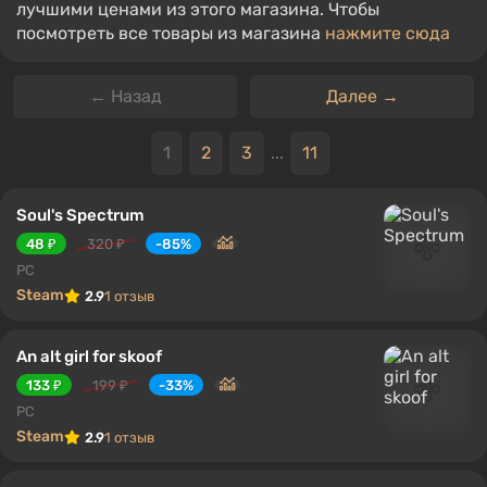
лучшими ценами из этого магазина. Чтобы
посмотреть все товары из магазина
нажмите сюда
← Назад
Далее →
1
2
3
...
11
Soul's Spectrum
48 ₽
320 ₽
-85%
PC
Steam
2.9
1 отзыв
An alt girl for skoof
133 ₽
199 ₽
-33%
PC
Steam
2.9
1 отзыв