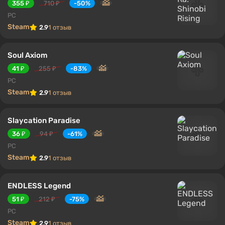
355 ₽
710 ₽
-50%
PC
Steam
2.9
1 отзыв
Soul Axiom
41 ₽
255 ₽
-83%
PC
Steam
2.9
1 отзыв
Slaycation Paradise
36 ₽
94 ₽
-61%
PC
Steam
2.9
1 отзыв
ENDLESS Legend
51 ₽
212 ₽
-75%
PC
Steam
2.9
1 отзыв