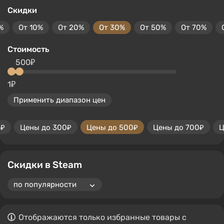
Скидки
%
От 10%
От 20%
От 30%
От 50%
От 70%
Стоимость
500₽
1₽
Применить диапазон цен
0₽
Цены до 300₽
Цены до 500₽
Цены до 700₽
Ц
Скидки в Steam
Отображаются только избранные товары с