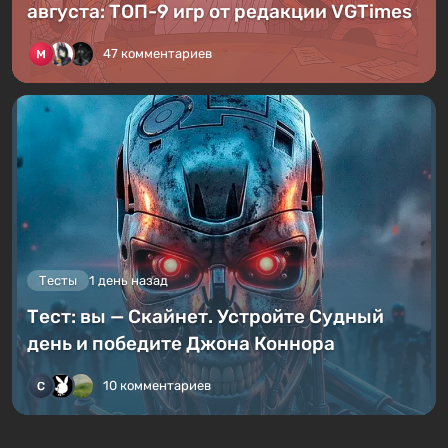
августа: ТОП-9 игр от редакции VGTimes
47 комментариев
Тесты
1 день назад
Тест: вы — Скайнет. Устройте Судный
день и победите Джона Коннора
10 комментариев