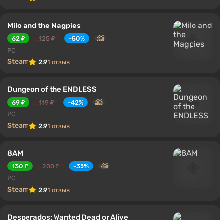
Milo and the Magpies
62 ₽
125 ₽
-50%
PC
Steam
2.9
1 отзыв
Dungeon of the ENDLESS
69 ₽
119 ₽
-42%
PC
Steam
2.9
1 отзыв
8AM
130 ₽
200 ₽
-35%
PC
Steam
2.9
1 отзыв
Desperados: Wanted Dead or Alive