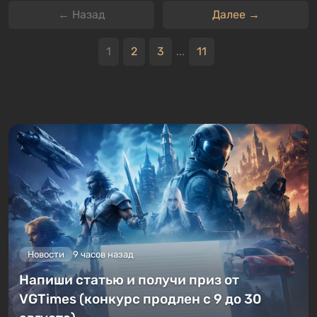
← Назад
Далее →
1
2
3
...
11
Новости
9 часов назад
Напиши статью и получи приз от
VGTimes (конкурс продлен с 9 до 30