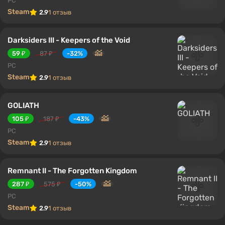
PC
Steam
2.9
1 отзыв
Darksiders III - Keepers of the Void
59 ₽
87 ₽
-32%
PC
Steam
2.9
1 отзыв
GOLIATH
105 ₽
187 ₽
-43%
PC
Steam
2.9
1 отзыв
Remnant II - The Forgotten Kingdom
287 ₽
575 ₽
-50%
PC
Steam
2.9
1 отзыв