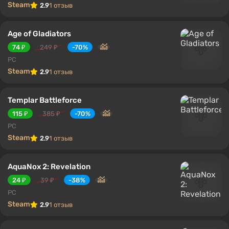
Steam
2.9
1 отзыв
Age of Gladiators
74 ₽
249 ₽
-70%
PC
Steam
2.9
1 отзыв
Templar Battleforce
115 ₽
385 ₽
-70%
PC
Steam
2.9
1 отзыв
AquaNox 2: Revelation
24 ₽
39 ₽
-38%
PC
Steam
2.9
1 отзыв