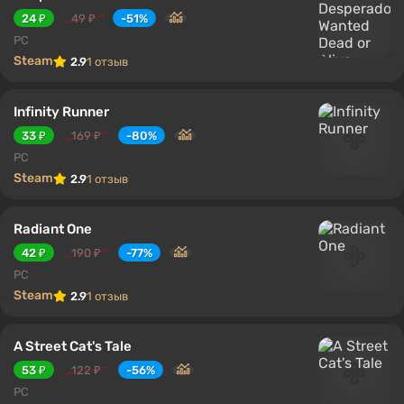
24 ₽
49 ₽
-51%
PC
Steam
2.9
1 отзыв
Infinity Runner
33 ₽
169 ₽
-80%
PC
Steam
2.9
1 отзыв
Radiant One
42 ₽
190 ₽
-77%
PC
Steam
2.9
1 отзыв
A Street Cat's Tale
53 ₽
122 ₽
-56%
PC