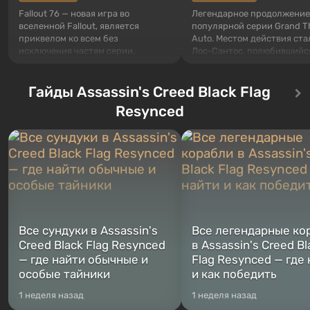
Fallout 76 — новая игра во
Легендарное продолжение
вселенной Fallout, является
популярной серии Grand T
приквелом ко всем без
Auto. Местом действия ста
исключения частям серии.
Лос-Сантос, полюбившийс
События начинаются с Убежища
Grand Theft Auto: San Andre
76, первого среди построенных.
Впервые игра расскажет 
Оно же, по задумке специалистов
Гайды Assassin's Creed Black Flag
сразу трех персонажей: Ма
Vault-Tec, должно открыться
Тревора и Франклина, меж
Resynced
первым после того, как на
которыми вы сможете
Америку упадут ядерные бомбы.
переключаться в любое вр
Место действия Fallout...
Жанр и...
Все сундуки в Assassin's
Все легендарные ко
Creed Black Flag Resynced
в Assassin's Creed Bl
— где найти обычные и
Flag Resynced — где
особые тайники
и как победить
1 неделя назад
1 неделя назад