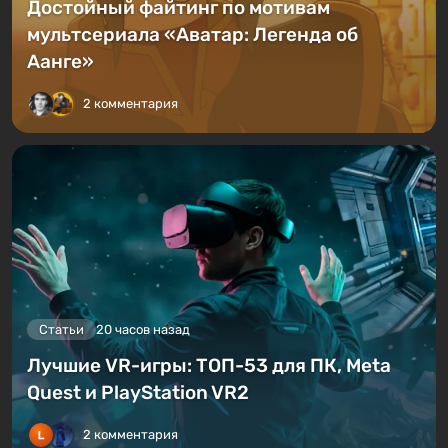
Достойный файтинг по мотивам
мультсериала «Аватар: Легенда об
Аанге»
2 комментария
Статьи
20 часов назад
Лучшие VR-игры: ТОП-53 для ПК, Meta
Quest и PlayStation VR2
2 комментария