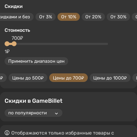
Скидки
кидками и без
От 3%
От 10%
От 20%
От 30%
Стоимость
700₽
1₽
Применить диапазон цен
0₽
Цены до 500₽
Цены до 700₽
Цены до 1000₽
Скидки в GameBillet
Отображаются только избранные товары с