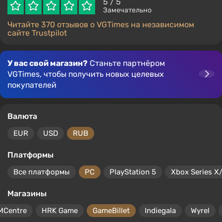
5
/ 5
Замечательно
Читайте 370 отзывов о VGTimes на независимом
сайте Trustpilot
У вас свой магазин?
Станьте партнёром
VGTimes, чтобы получить новых целевых
покупателей
Валюта
EUR
USD
RUB
Платформы
Все платформы
PC
PlayStation 5
Xbox Series X
Магазины
MCentre
HRK Game
GameBillet
Indiegala
Wyrel