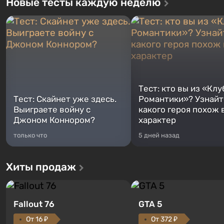
Новые тесты каждую неделю
Тест: кто вы из «Клу
Тест: Скайнет уже здесь.
Романтики»? Узнайте
Выиграете войну с
какого героя похож 
Джоном Коннором?
характер
только что
5 дней назад
Хиты продаж
Fallout 76
GTA 5
От 16 ₽
От 372 ₽