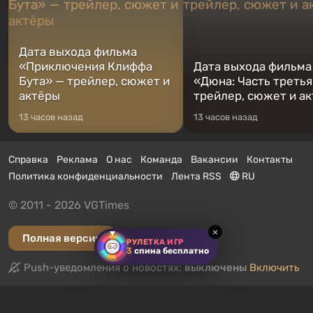
Дата выхода фильма
«Приключения Клиффа
Дата выхода фильма
Бута» — трейлер, сюжет и
«Дюна: Часть третья
актёры
трейлер, сюжет и а
13 часов назад
13 часов назад
Справка
Реклама
О нас
Команда
Вакансии
Контакты
Политика конфиденциальности
Лента RSS
RU
© 2011 - 2026 VGTimes
×
Полная версия
РУЛЕТКА ИГР
3
спина бесплатно
Push-уведомления о новостях:
выключены
Включить