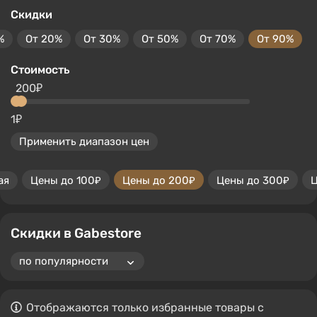
Скидки
%
От 20%
От 30%
От 50%
От 70%
От 90%
Стоимость
200₽
1₽
Применить диапазон цен
ая
Цены до 100₽
Цены до 200₽
Цены до 300₽
Ц
Скидки в Gabestore
Отображаются только избранные товары с