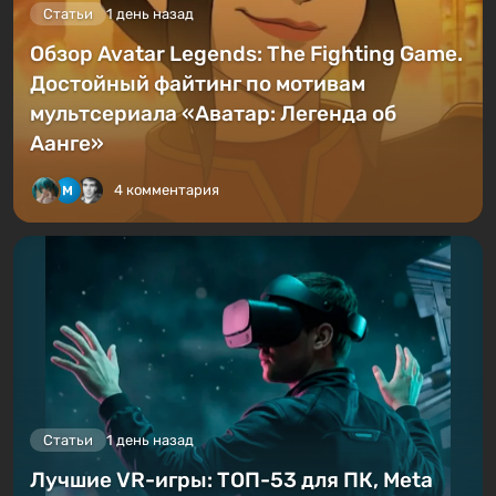
Статьи
1 день назад
Обзор Avatar Legends: The Fighting Game.
Достойный файтинг по мотивам
мультсериала «Аватар: Легенда об
Аанге»
4 комментария
Статьи
1 день назад
Лучшие VR-игры: ТОП-53 для ПК, Meta