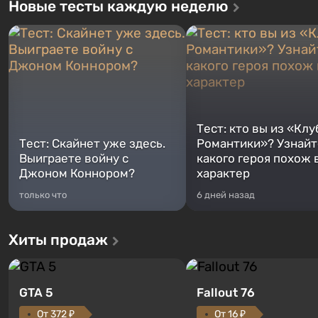
Новые тесты каждую неделю
Тест: кто вы из «Клу
Тест: Скайнет уже здесь.
Романтики»? Узнайте
Выиграете войну с
какого героя похож 
Джоном Коннором?
характер
только что
6 дней назад
Хиты продаж
GTA 5
Fallout 76
От 372 ₽
От 16 ₽