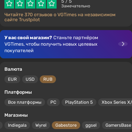
5
/ 5
Замечательно
Читайте 370 отзывов о VGTimes на независимом
сайте Trustpilot
У вас свой магазин?
Станьте партнёром
VGTimes, чтобы получить новых целевых
покупателей
Валюта
EUR
USD
RUB
Платформы
Все платформы
PC
PlayStation 5
Xbox Series X
Магазины
Indiegala
Wyrel
Gabestore
ggsel
GamersBase