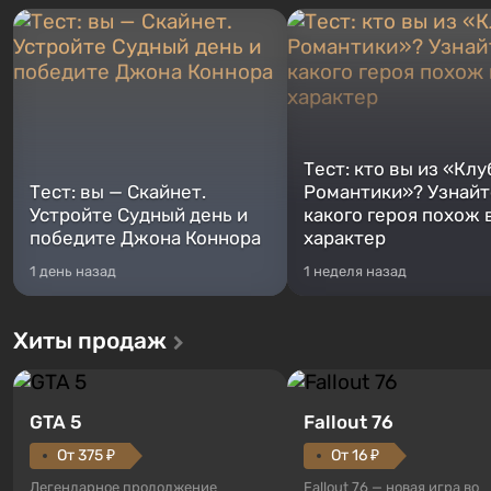
Тест: кто вы из «Клу
Тест: вы — Скайнет.
Романтики»? Узнайте
Устройте Судный день и
какого героя похож 
победите Джона Коннора
характер
1 день назад
1 неделя назад
Хиты продаж
GTA 5
Fallout 76
От 375 ₽
От 16 ₽
Легендарное продолжение
Fallout 76 — новая игра во