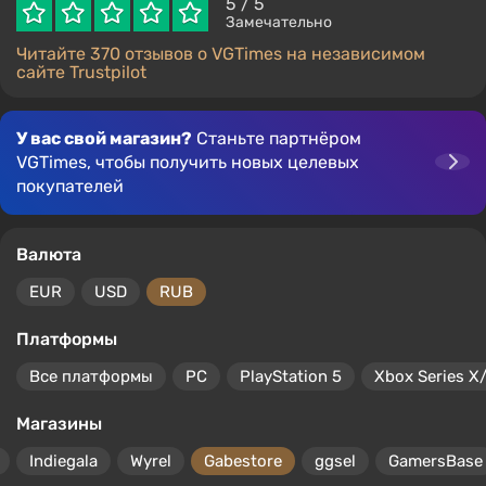
5
/ 5
Замечательно
Читайте 370 отзывов о VGTimes на независимом
сайте Trustpilot
У вас свой магазин?
Станьте партнёром
VGTimes, чтобы получить новых целевых
покупателей
Валюта
EUR
USD
RUB
Платформы
Все платформы
PC
PlayStation 5
Xbox Series X
Магазины
Indiegala
Wyrel
Gabestore
ggsel
GamersBase