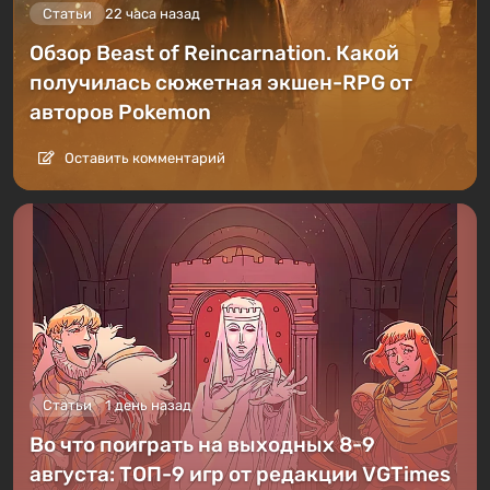
Статьи
22 часа назад
Обзор Beast of Reincarnation. Какой
получилась сюжетная экшен-RPG от
авторов Pokemon
Оставить комментарий
Статьи
1 день назад
Во что поиграть на выходных 8-9
августа: ТОП-9 игр от редакции VGTimes