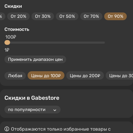
Скидки
%
От 20%
От 30%
От 50%
От 70%
От 90%
Стоимость
100₽
1₽
Применить диапазон цен
Любая
Цены до 100₽
Цены до 200₽
Цены до 3
Скидки в Gabestore
Отображаются только избранные товары с