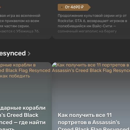
От 4690 ₽
овая игра во вселенной
Продолжение культовой серии игр от
тся приквелом ко всем
Rockstar, GTA 6, возвращает игроков в
я частям серии.
полюбившийся им Вайс-Сити —
наются с Убежища 76,
солнечный мегаполис на берегу
 построенных. Оно же, по
океана, где разворачивается
алистов Vault-Tec,
настоящий боевик в духе лучших
ься первым после того,
фильмов про мафию. В центре
Resynced
у упадут ядерные бомбы.
внимания Люсия и Джейсон — пара
 Fallout...
преступников, попавшая в серьезные
неприятности. И...
ндарные корабли
n's Creed Black
Как получить все 11
nced — где найти
портретов в Assassin's
бедить
Creed Black Flag Resynced