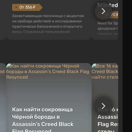
Wanted (201
От 356 ₽
От 90 ₽
Захватывающая песочница с акцентом
на свободе действий и исследовании
Need for Speed: Mo
практически бесконечного открытого
аркадные гонки с 
мира. Созданный процедурной
первого лица. В э
генерацией, он наполнен трехмерными
ждет огромный го
блоками, которые можно
который открыт дл
перерабатывать и создавать
большое количест
предметы, инструменты, оружие, а
объектов, а также
также строить здания и механизмы.
которые готовы на
Игроку дана по...
нарушите правила 
Как найти сокровища
Все 16 камн
Чёрной бороды в
Assassin's C
Assassin's Creed Black
Flag Resync
Flag Resynced
стелы