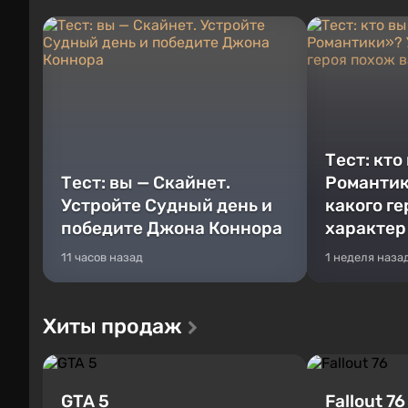
Тест: кто
Тест: вы — Скайнет.
Романтик
Устройте Судный день и
какого г
победите Джона Коннора
характер
11 часов назад
1 неделя наза
Хиты продаж
GTA 5
Fallout 76