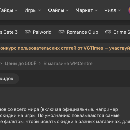
Гайды
Игры
Файлы
Маркет
Чилл
's Gate 3
Palworld
Romance Club
Crime 
конкурс пользовательских статей от VGTimes — участвуйт
Цены до 500₽
В магазине WMCentre
скидок
нов со всего мира (включая официальные, например
е скидки на игры. По умолчанию показываются самые
е фильтры, чтобы искать скидки в разных магазинах, дл