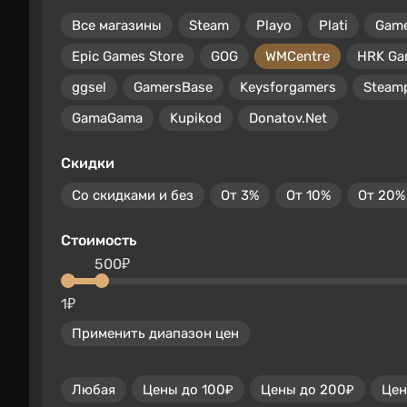
Все магазины
Steam
Playo
Plati
Gam
Epic Games Store
GOG
WMCentre
HRK Ga
ggsel
GamersBase
Keysforgamers
Steam
GamaGama
Kupikod
Donatov.Net
Скидки
Со скидками и без
От 3%
От 10%
От 20%
Стоимость
500₽
1₽
Применить диапазон цен
Любая
Цены до 100₽
Цены до 200₽
Цен