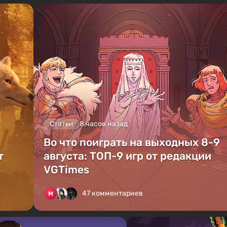
Статьи
8 часов назад
Во что поиграть на выходных 8-9
т
августа: ТОП-9 игр от редакции
VGTimes
47 комментариев