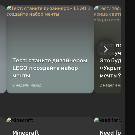
Тест: постр
на случай к
Тест: станьте дизайнером
Это будет Va
LEGO и создайте набор
«Укрытие» 
мечты
мечты?
2 недели назад
2 недели назад
Minecraft
Need for Spe