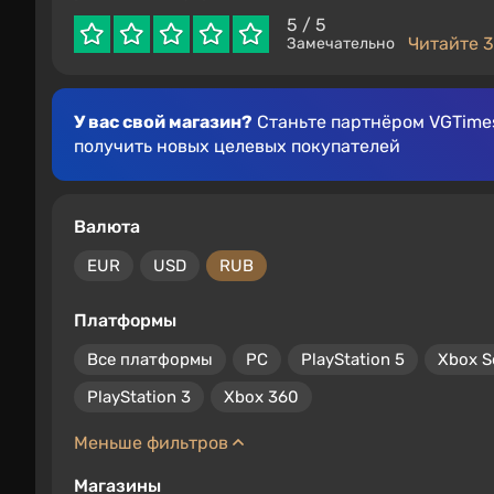
5
/ 5
Читайте 3
Замечательно
У вас свой магазин?
Станьте партнёром VGTimes
получить новых целевых покупателей
Валюта
EUR
USD
RUB
Платформы
Все платформы
PC
PlayStation 5
Xbox S
PlayStation 3
Xbox 360
Меньше фильтров
Магазины