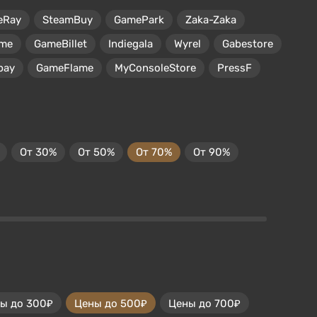
eRay
SteamBuy
GamePark
Zaka-Zaka
me
GameBillet
Indiegala
Wyrel
Gabestore
pay
GameFlame
MyConsoleStore
PressF
От 30%
От 50%
От 70%
От 90%
ы до 300₽
Цены до 500₽
Цены до 700₽