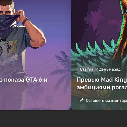
Статьи
1 день назад
 показа GTA 6 и
Превью Mad King 
амбициями рога
Оставить комментар