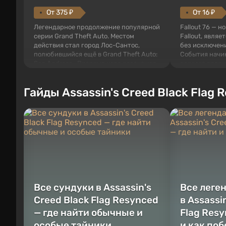
От 375 ₽
От 16 ₽
Легендарное продолжение популярной
Fallout 76 — н
серии Grand Theft Auto. Местом
Fallout, являе
действия стал город Лос-Сантос,
без исключени
полюбившийся ещё в Grand Theft Auto:
События начи
San Andreas . Впервые игра расскажет
первого среди
историю сразу трех персонажей:
задумке специ
Майкла, Тревора и Франклина, между
должно открыт
Гайды Assassin's Creed Black Flag 
которыми вы сможете переключаться в
как на Америк
любое время. Жанр и...
Место действия
Все сундуки в Assassin's
Все леге
Creed Black Flag Resynced
в Assassi
— где найти обычные и
Flag Resy
особые тайники
и как по