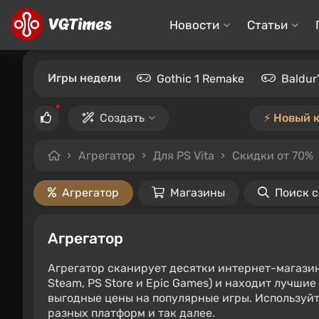
Новости
Статьи
Игры недели
Gothic 1 Remake
Baldur
Создать
⚡️ Новый 
Агрегатор
Для PS Vita
Скидки от 70%
Агрегатор
Магазины
Поиск 
Агрегатор
Агрегатор сканирует десятки интернет-магази
Steam, PS Store и Epic Games) и находит лучши
выгодные цены на популярные игры. Используйт
разных платформ и так далее.