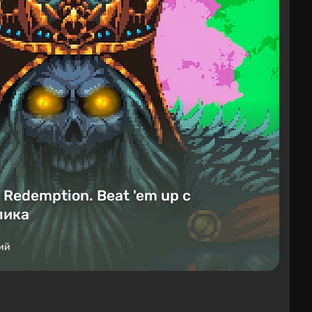
Redemption. Beat 'em up с
лика
ий