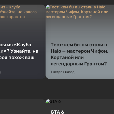
 вы из «Клуба
Тест: кем бы вы стали в
и»? Узнайте, на
Halo — мастером Чифом,
ероя похож ваш
Кортаной или
легендарным Грантом?
д
1 неделя назад
GTA 6