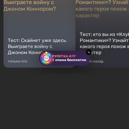
Тест: кто вы из «Клу
Тест: Скайнет уже здесь.
Романтики»? Узнайте
Выиграете войну с
какого героя похож 
Джоном Коннором?
характер
×
РУЛЕТКА ИГР
3
спина бесплатно
только что
5 дней назад
Хиты продаж
Fallout 76
GTA 5
От 16 ₽
От 372 ₽
Fallout 76 — новая игра во
Легендарное продолжение
вселенной Fallout, является
популярной серии Grand T
приквелом ко всем без
Auto. Местом действия ста