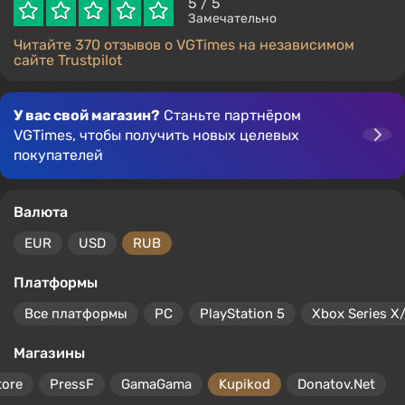
5
/ 5
Замечательно
Читайте 370 отзывов о VGTimes на независимом
сайте Trustpilot
У вас свой магазин?
Станьте партнёром
VGTimes, чтобы получить новых целевых
покупателей
Валюта
EUR
USD
RUB
Платформы
Все платформы
PC
PlayStation 5
Xbox Series X
Магазины
tore
PressF
GamaGama
Kupikod
Donatov.Net