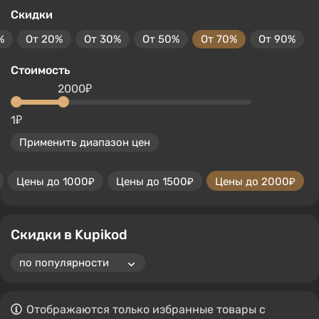
Скидки
%
От 20%
От 30%
От 50%
От 70%
От 90%
Стоимость
2000₽
1₽
Применить диапазон цен
Цены до 1000₽
Цены до 1500₽
Цены до 2000₽
Скидки в Kupikod
Отображаются только избранные товары с