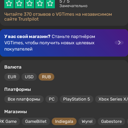
5
/ 5
Замечательно
Читайте 370 отзывов о VGTimes на независимом
сайте Trustpilot
У вас свой магазин?
Станьте партнёром
VGTimes, чтобы получить новых целевых
покупателей
Валюта
EUR
USD
RUB
Платформы
Все платформы
PC
PlayStation 5
Xbox Series X
Магазины
RK Game
GameBillet
Indiegala
Wyrel
Gabestore