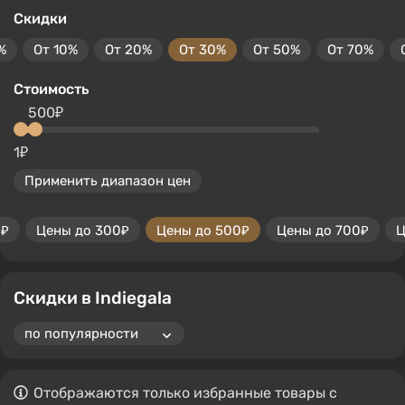
Скидки
%
От 10%
От 20%
От 30%
От 50%
От 70%
Стоимость
500₽
1₽
Применить диапазон цен
0₽
Цены до 300₽
Цены до 500₽
Цены до 700₽
Ц
Скидки в Indiegala
Отображаются только избранные товары с