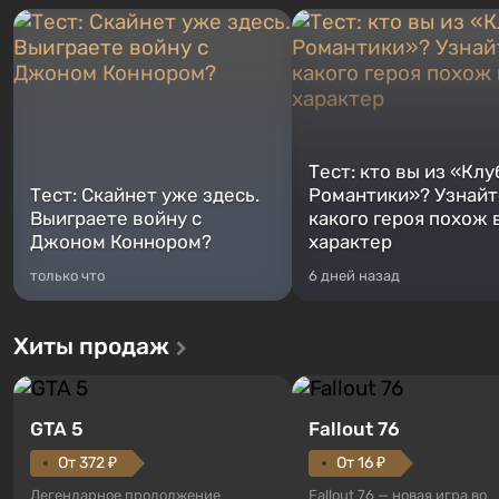
Тест: кто вы из «Клу
Тест: Скайнет уже здесь.
Романтики»? Узнайте
Выиграете войну с
какого героя похож 
Джоном Коннором?
характер
только что
6 дней назад
Хиты продаж
GTA 5
Fallout 76
От 372 ₽
От 16 ₽
Легендарное продолжение
Fallout 76 — новая игра во