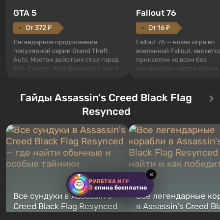
GTA 5
Fallout 76
От 372 ₽
От 16 ₽
Легендарное продолжение
Fallout 76 — новая игра во
популярной серии Grand Theft
вселенной Fallout, являетс
Auto. Местом действия стал город
приквелом ко всем без
Лос-Сантос, полюбившийся ещё в
исключения частям серии.
Grand Theft Auto: San Andreas .
События начинаются с Уб
Впервые игра расскажет историю
76, первого среди построе
сразу трех персонажей: Майкла,
Гайды Assassin's Creed Black Flag
Оно же, по задумке специа
Тревора и Франклина, между
Vault-Tec, должно открыть
Resynced
которыми вы сможете
первым после того, как на
переключаться в любое время.
Америку упадут ядерные б
Жанр и...
Место действия Fallout...
×
РУЛЕТКА ИГР
3
спина бесплатно
Все сундуки в Assassin's
Все легендарные ко
Creed Black Flag Resynced
в Assassin's Creed Bl
— где найти обычные и
Flag Resynced — где