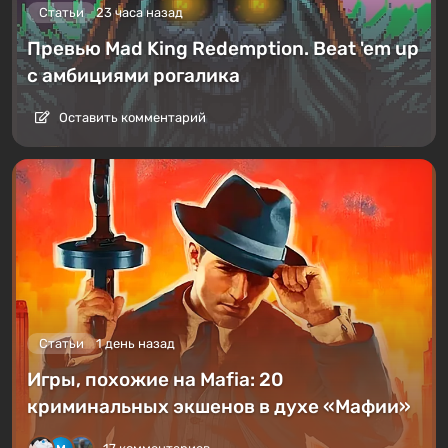
Статьи
23 часа назад
Превью Mad King Redemption. Beat 'em up
с амбициями рогалика
Оставить комментарий
Статьи
1 день назад
Игры, похожие на Mafia: 20
криминальных экшенов в духе «Мафии»