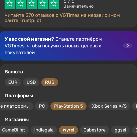
5
/ 5
Замечательно
Читайте 370 отзывов о VGTimes на независимом
сайте Trustpilot
У вас свой магазин?
Станьте партнёром
VGTimes, чтобы получить новых целевых
покупателей
Валюта
EUR
USD
RUB
Платформы
се платформы
PC
PlayStation 5
Xbox Series X/S
Магазины
GameBillet
Indiegala
Wyrel
Gabestore
ggsel