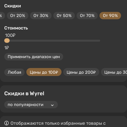
Скидки
%
От 20%
От 30%
От 50%
От 70%
От 90%
Стоимость
100₽
1₽
Применить диапазон цен
Любая
Цены до 100₽
Цены до 200₽
Цены до 3
Скидки в Wyrel
Отображаются только избранные товары с