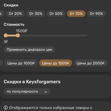
Скидки
%
От 20%
От 30%
От 50%
От 70%
От 90%
Стоимость
1500₽
1₽
Применить диапазон цен
Цены до 1000₽
Цены до 1500₽
Цены до 2000₽
Скидки в Keysforgamers
Отображаются только избранные товары с