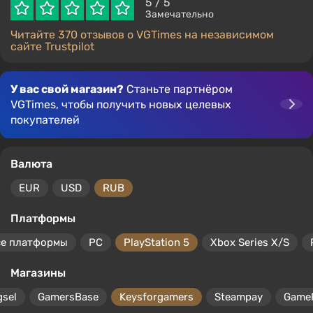
5
/ 5
Замечательно
Читайте 370 отзывов о VGTimes на независимом
сайте Trustpilot
У вас свой магазин?
Станьте партнёром
VGTimes, чтобы получить новых целевых
покупателей
Валюта
EUR
USD
RUB
Платформы
се платформы
PC
PlayStation 5
Xbox Series X/S
Магазины
gsel
GamersBase
Keysforgamers
Steampay
Game