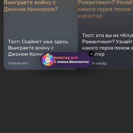
Тест: кто вы из «Клу
Тест: Скайнет уже здесь.
Романтики»? Узнайте
Выиграете войну с
какого героя похож 
Джоном Коннором?
характер
×
РУЛЕТКА ИГР
3
спина бесплатно
только что
5 дней назад
Хиты продаж
GTA 5
Fallout 76
От 372 ₽
От 16 ₽
Легендарное продолжение
Fallout 76 — новая игра во
популярной серии Grand Theft
вселенной Fallout, являетс
Auto. Местом действия стал город
приквелом ко всем без