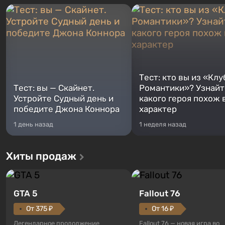
Тест: кто вы из «Клу
Тест: вы — Скайнет.
Романтики»? Узнайте
Устройте Судный день и
какого героя похож 
победите Джона Коннора
характер
1 день назад
1 неделя назад
Хиты продаж
GTA 5
Fallout 76
От 375 ₽
От 16 ₽
Легендарное продолжение
Fallout 76 — новая игра во