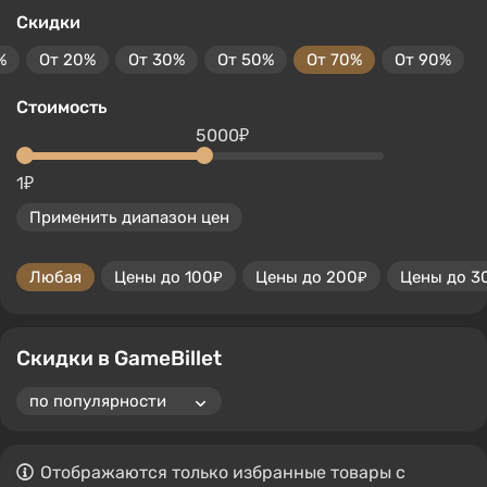
Скидки
%
От 20%
От 30%
От 50%
От 70%
От 90%
Стоимость
5000₽
1₽
Применить диапазон цен
Любая
Цены до 100₽
Цены до 200₽
Цены до 3
Скидки в GameBillet
Отображаются только избранные товары с