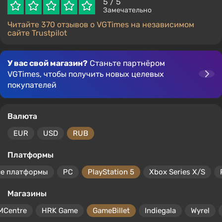
5
/ 5
Замечательно
Читайте 370 отзывов о VGTimes на независимом
сайте Trustpilot
У вас свой магазин?
Станьте партнёром
VGTimes, чтобы получить новых целевых
покупателей
Валюта
EUR
USD
RUB
Платформы
се платформы
PC
PlayStation 5
Xbox Series X/S
Магазины
MCentre
HRK Game
GameBillet
Indiegala
Wyrel