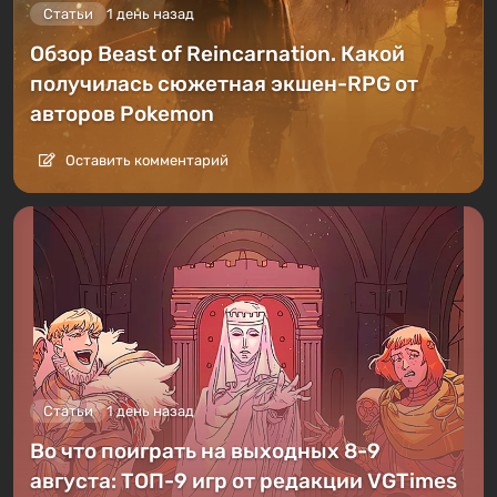
Статьи
1 день назад
Обзор Beast of Reincarnation. Какой
получилась сюжетная экшен-RPG от
авторов Pokemon
Оставить комментарий
Статьи
1 день назад
Во что поиграть на выходных 8-9
августа: ТОП-9 игр от редакции VGTimes