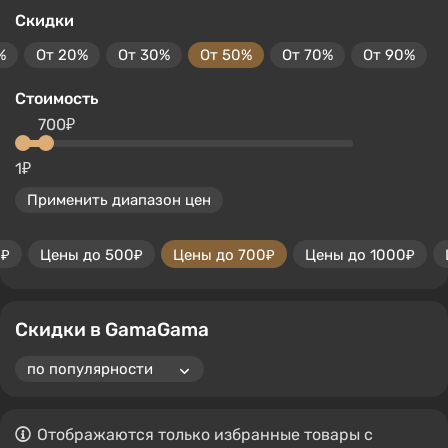
Скидки
%
От 20%
От 30%
От 50%
От 70%
От 90%
Стоимость
700₽
1₽
Применить диапазон цен
0₽
Цены до 500₽
Цены до 700₽
Цены до 1000₽
Скидки в GamaGama
Отображаются только избранные товары с