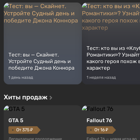
Тест: кто вы из «Клу
Тест: вы — Скайнет.
Романтики»? Узнайте
Устройте Судный день и
какого героя похож 
победите Джона Коннора
характер
1 день назад
1 неделя назад
Хиты продаж
GTA 5
Fallout 76
От 375 ₽
От 16 ₽
Легендарное продолжение
Fallout 76 — новая игра во