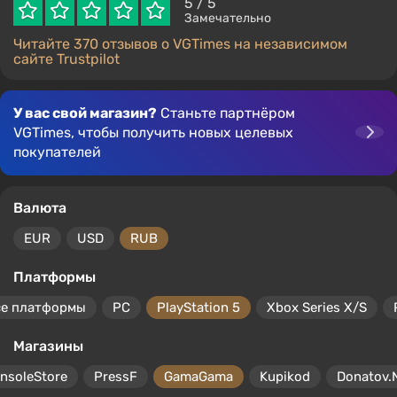
5
/ 5
Замечательно
Читайте 370 отзывов о VGTimes на независимом
сайте Trustpilot
У вас свой магазин?
Станьте партнёром
VGTimes, чтобы получить новых целевых
покупателей
Валюта
EUR
USD
RUB
Платформы
се платформы
PC
PlayStation 5
Xbox Series X/S
Магазины
nsoleStore
PressF
GamaGama
Kupikod
Donatov.