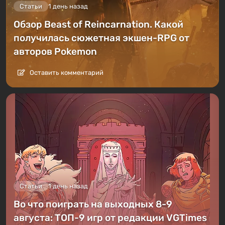
Статьи
1 день назад
Обзор Beast of Reincarnation. Какой
получилась сюжетная экшен-RPG от
авторов Pokemon
Оставить комментарий
Статьи
1 день назад
Во что поиграть на выходных 8-9
августа: ТОП-9 игр от редакции VGTimes