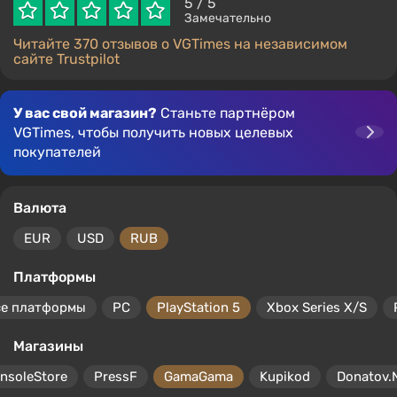
5
/ 5
Замечательно
Читайте 370 отзывов о VGTimes на независимом
сайте Trustpilot
У вас свой магазин?
Станьте партнёром
VGTimes, чтобы получить новых целевых
покупателей
Валюта
EUR
USD
RUB
Платформы
се платформы
PC
PlayStation 5
Xbox Series X/S
Магазины
nsoleStore
PressF
GamaGama
Kupikod
Donatov.