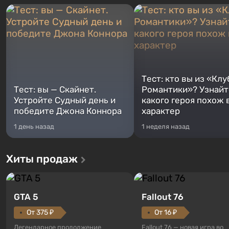
Тест: кто вы из «Клу
Тест: вы — Скайнет.
Романтики»? Узнайте
Устройте Судный день и
какого героя похож 
победите Джона Коннора
характер
1 день назад
1 неделя назад
Хиты продаж
GTA 5
Fallout 76
От 375 ₽
От 16 ₽
Легендарное продолжение
Fallout 76 — новая игра во