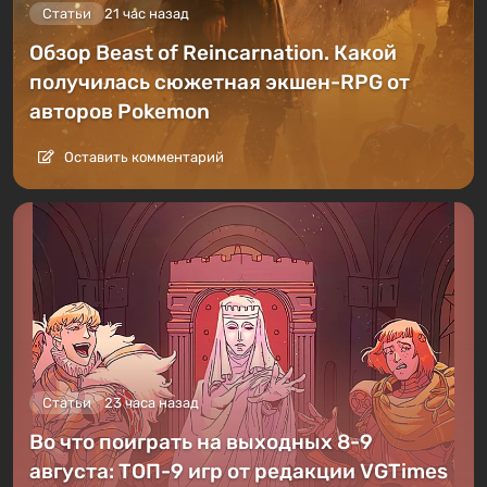
Статьи
21 час назад
Обзор Beast of Reincarnation. Какой
получилась сюжетная экшен-RPG от
авторов Pokemon
Оставить комментарий
Статьи
23 часа назад
Во что поиграть на выходных 8-9
августа: ТОП-9 игр от редакции VGTimes