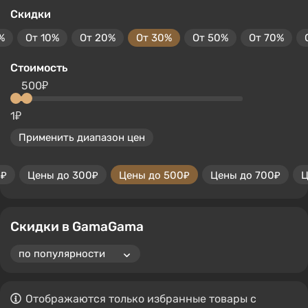
Скидки
%
От 10%
От 20%
От 30%
От 50%
От 70%
Стоимость
500₽
1₽
Применить диапазон цен
0₽
Цены до 300₽
Цены до 500₽
Цены до 700₽
Ц
Скидки в GamaGama
Отображаются только избранные товары с