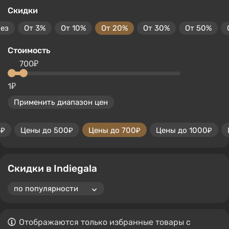
Скидки
без
От 3%
От 10%
От 20%
От 30%
От 50%
Стоимость
700₽
1₽
Применить диапазон цен
0₽
Цены до 500₽
Цены до 700₽
Цены до 1000₽
Скидки в Indiegala
Отображаются только избранные товары с