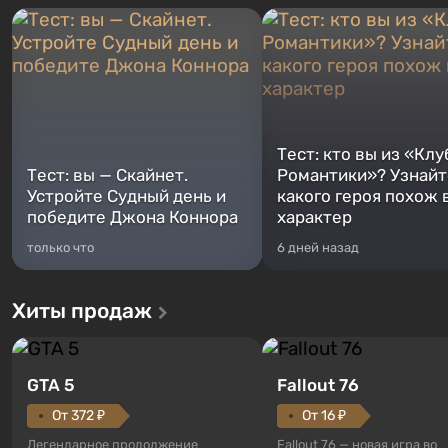
Тест: кто вы из «Клу
Тест: вы — Скайнет.
Романтики»? Узнайте
Устройте Судный день и
какого героя похож 
победите Джона Коннора
характер
только что
6 дней назад
Хиты продаж
GTA 5
Fallout 76
От 372 ₽
От 16 ₽
Легендарное продолжение
Fallout 76 — новая игра во