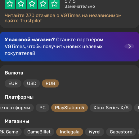
5
/ 5
Замечательно
Читайте 370 отзывов о VGTimes на независимом
сайте Trustpilot
У вас свой магазин?
Станьте партнёром
VGTimes, чтобы получить новых целевых
покупателей
Валюта
EUR
USD
RUB
Платформы
се платформы
PC
PlayStation 5
Xbox Series X/S
Магазины
RK Game
GameBillet
Indiegala
Wyrel
Gabestore