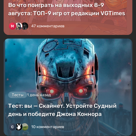
Во что поиграть на выходных 8-9
августа: ТОП-9 игр от редакции VGTimes
47 комментариев
Тесты
1 день назад
Тест: вы — Скайнет. Устройте Судный
день и победите Джона Коннора
10 комментариев