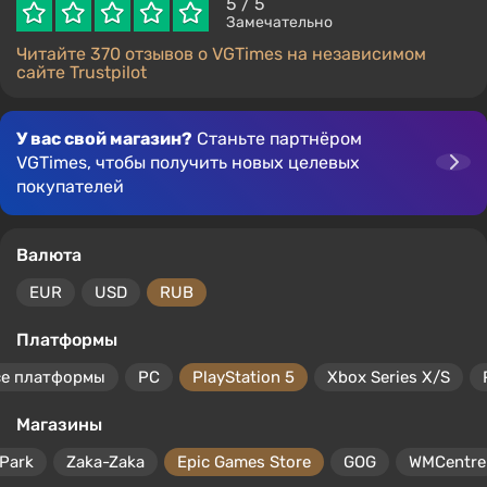
5
/ 5
Замечательно
Читайте 370 отзывов о VGTimes на независимом
сайте Trustpilot
У вас свой магазин?
Станьте партнёром
VGTimes, чтобы получить новых целевых
покупателей
Валюта
EUR
USD
RUB
Платформы
се платформы
PC
PlayStation 5
Xbox Series X/S
Магазины
Park
Zaka-Zaka
Epic Games Store
GOG
WMCentre