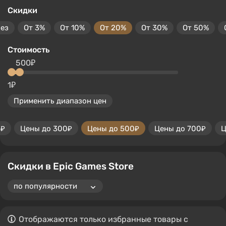
Скидки
без
От 3%
От 10%
От 20%
От 30%
От 50%
Стоимость
500₽
1₽
Применить диапазон цен
0₽
Цены до 300₽
Цены до 500₽
Цены до 700₽
Ц
Скидки в Epic Games Store
Отображаются только избранные товары с