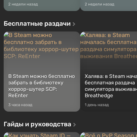
2 недели назад
2 недели назад
Бесплатные раздачи
В Steam можно бесплатно
Халява: в Steam нач
забрать в библиотеку
бесплатная раздача
хоррор-шутер SCP:
симулятора выжива
ReEnter
Breathedge
3 часа назад
1 день назад
Гайды и руководства