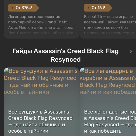
От 375 ₽
От 16 ₽
Легендарное продолжение
Fallout 76 — новая игра во
популярной серии Grand Theft
вселенной Fallout, являетс
Auto. Местом действия стал город
приквелом ко всем без
Лос-Сантос, полюбившийся ещё в
исключения частям серии.
Grand Theft Auto: San Andreas .
События начинаются с Уб
Впервые игра расскажет историю
76, первого среди построе
сразу трех персонажей: Майкла,
Гайды Assassin's Creed Black Flag
Оно же, по задумке специа
Тревора и Франклина, между
Vault-Tec, должно открыть
Resynced
которыми вы сможете
первым после того, как на
переключаться в любое время.
Америку упадут ядерные б
Жанр и...
Место действия Fallout...
Все сундуки в Assassin's
Все легендарные ко
Creed Black Flag Resynced
в Assassin's Creed Bl
— где найти обычные и
Flag Resynced — где
особые тайники
и как победить