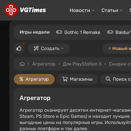
Новости
Статьи
Игры недели
Gothic 1 Remake
Baldur
Создать
⚡️ Новый 
Агрегатор
Для PlayStation 5
Скидки о
Агрегатор
Магазины
Поиск 
Агрегатор
Агрегатор сканирует десятки интернет-магази
Steam, PS Store и Epic Games) и находит лучши
выгодные цены на популярные игры. Используйт
разных платформ и так далее.