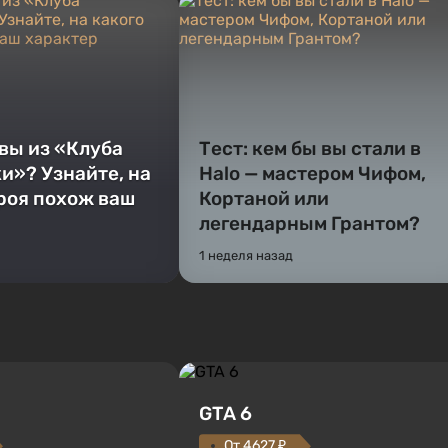
 вы из «Клуба
Тест: кем бы вы стали в
и»? Узнайте, на
Halo — мастером Чифом,
ероя похож ваш
Кортаной или
легендарным Грантом?
1 неделя назад
GTA 6
От 4627 ₽