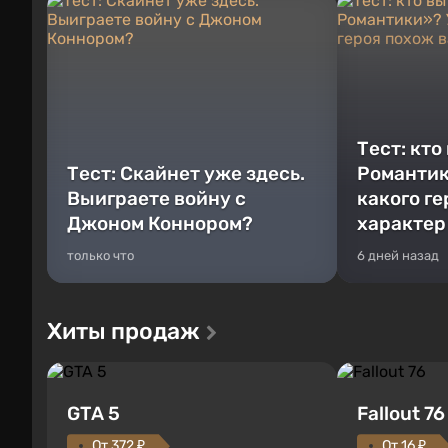
Тест: кто
Тест: Скайнет уже здесь.
Романтик
Выиграете войну с
какого г
Джоном Коннором?
характер
только что
6 дней назад
Хиты продаж
GTA 5
Fallout 76
От 372 ₽
От 16 ₽