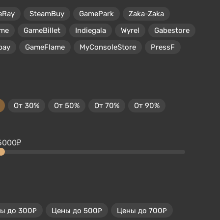
eRay
SteamBuy
GamePark
Zaka-Zaka
me
GameBillet
Indiegala
Wyrel
Gabestore
pay
GameFlame
MyConsoleStore
PressF
От 30%
От 50%
От 70%
От 90%
5000₽
ы до 300₽
Цены до 500₽
Цены до 700₽