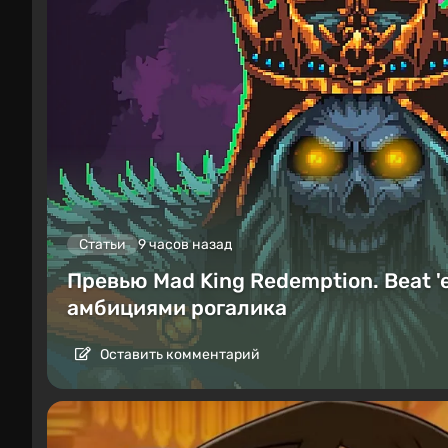
Статьи
9 часов назад
Превью Mad King Redemption. Beat '
амбициями рогалика
Оставить комментарий