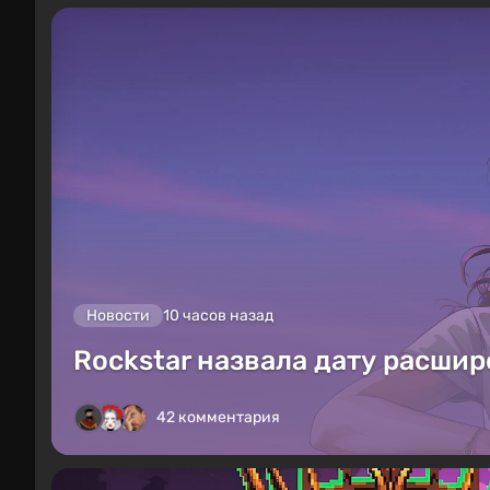
Новости
10 часов назад
Rockstar назвала дату расшир
42 комментария