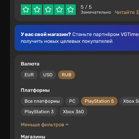
5
/ 5
Читайте 3
Замечательно
У вас свой магазин?
Станьте партнёром VGTimes
получить новых целевых покупателей
Валюта
EUR
USD
RUB
Платформы
Все платформы
PC
PlayStation 5
Xbox S
PlayStation 3
Xbox 360
Меньше фильтров
Магазины