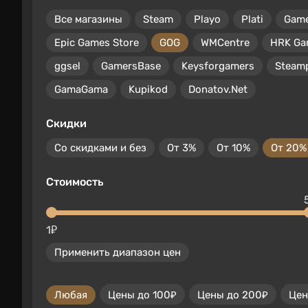
Все магазины
Steam
Playo
Plati
Gam
Epic Games Store
GOG
WMCentre
HRK Ga
ggsel
GamersBase
Keysforgamers
Steam
GamaGama
Kupikod
Donatov.Net
Скидки
Со скидками и без
От 3%
От 10%
От 20%
Стоимость
1₽
Применить диапазон цен
Любая
Цены до 100₽
Цены до 200₽
Цен