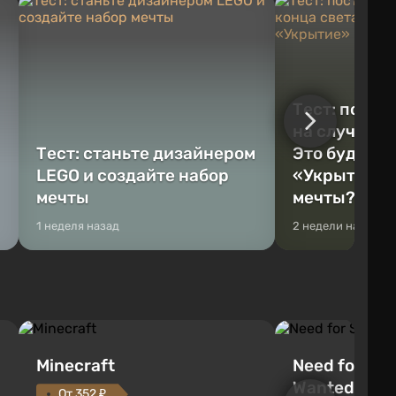
Тест: постр
на случай к
Тест: станьте дизайнером
Это будет Va
LEGO и создайте набор
«Укрытие» 
мечты
мечты?
1 неделя назад
2 недели назад
Minecraft
Need for Spe
Wanted (201
От 352 ₽