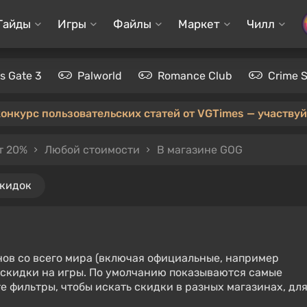
Гайды
Игры
Файлы
Маркет
Чилл
's Gate 3
Palworld
Romance Club
Crime 
конкурс пользовательских статей от VGTimes — участвуйт
т 20%
Любой стоимости
В магазине GOG
скидок
нов со всего мира (включая официальные, например
е скидки на игры. По умолчанию показываются самые
е фильтры, чтобы искать скидки в разных магазинах, дл