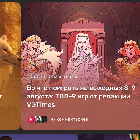
Статьи
5 часов назад
Во что поиграть на выходных 8-9
т
августа: ТОП-9 игр от редакции
VGTimes
47 комментариев