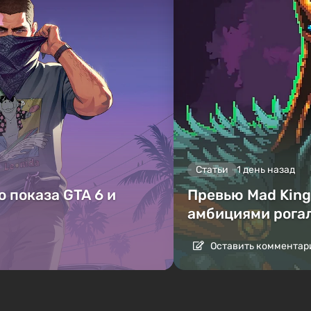
Статьи
1 день назад
 показа GTA 6 и
Превью Mad King 
амбициями рога
Оставить комментар