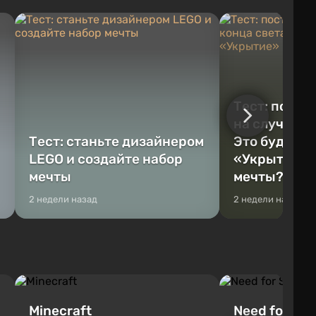
Тест: постр
на случай к
Тест: станьте дизайнером
Это будет Va
LEGO и создайте набор
«Укрытие» 
мечты
мечты?
2 недели назад
2 недели назад
Minecraft
Need for Spe