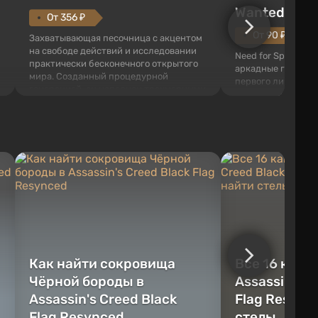
Wanted (201
От 356 ₽
От 90 ₽
Захватывающая песочница с акцентом
на свободе действий и исследовании
Need for Speed: Mo
практически бесконечного открытого
аркадные гонки с 
мира. Созданный процедурной
первого лица. В э
генерацией, он наполнен трехмерными
ждет огромный го
блоками, которые можно
который открыт дл
перерабатывать и создавать
большое количест
предметы, инструменты, оружие, а
объектов, а также
также строить здания и механизмы.
которые готовы на
Игроку дана по...
нарушите правила 
Как найти сокровища
Все 16 камн
Чёрной бороды в
Assassin's C
Assassin's Creed Black
Flag Resync
Flag Resynced
стелы