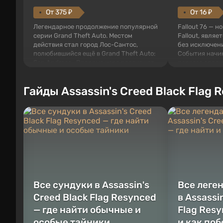
От 375 ₽
От 16 ₽
Легендарное продолжение популярной
Fallout 76 — н
серии Grand Theft Auto. Местом
Fallout, являе
действия стал город Лос-Сантос,
без исключени
полюбившийся ещё в Grand Theft Auto:
События начи
San Andreas . Впервые игра расскажет
первого среди
историю сразу трех персонажей:
задумке специ
Майкла, Тревора и Франклина, между
должно открыт
Гайды Assassin's Creed Black Flag 
которыми вы сможете переключаться в
как на Америк
любое время. Жанр и...
Место действия
Все сундуки в Assassin's
Все леге
Creed Black Flag Resynced
в Assassi
— где найти обычные и
Flag Resy
особые тайники
и как по