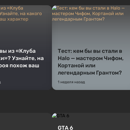
 вы из «Клуба
Тест: кем бы вы стали в
и»? Узнайте, на
Halo — мастером Чифом,
ероя похож ваш
Кортаной или
легендарным Грантом?
д
1 неделя назад
GTA 6