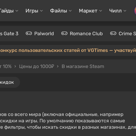
Гайды
Игры
Файлы
Маркет
Чилл
's Gate 3
Palworld
Romance Club
Crime 
конкурс пользовательских статей от VGTimes — участвуйт
т 10%
Цены до 1000₽
В магазине Steam
скидок
нов со всего мира (включая официальные, например
е скидки на игры. По умолчанию показываются самые
е фильтры, чтобы искать скидки в разных магазинах, дл