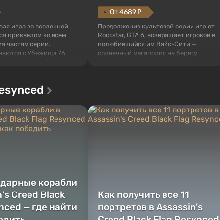
От 4689 ₽
овая игра во вселенной
Продолжение культовой серии игр от
тся приквелом ко всем
Rockstar, GTA 6, возвращает игроков в
я частям серии.
полюбившийся им Вайс-Сити —
наются с Убежища 76,
солнечный мегаполис на берегу
 построенных. Оно же, по
океана, где разворачивается
алистов Vault-Tec,
настоящий боевик в духе лучших
ься первым после того,
фильмов про мафию. В центре
Resynced
у упадут ядерные бомбы.
внимания Люсия и Джейсон — пара
 Fallout...
преступников, попавшая в серьезные
неприятности. И...
ндарные корабли
n's Creed Black
Как получить все 11
nced — где найти
портретов в Assassin's
бедить
Creed Black Flag Resynced