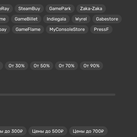
eRay
SteamBuy
GamePark
Zaka-Zaka
me
GameBillet
Indiegala
Wyrel
Gabestore
pay
GameFlame
MyConsoleStore
PressF
От 30%
От 50%
От 70%
От 90%
ы до 300₽
Цены до 500₽
Цены до 700₽