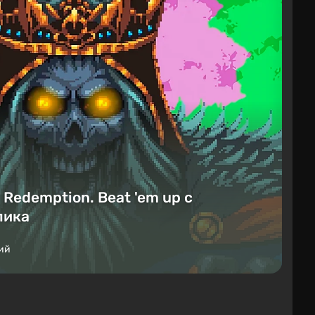
Redemption. Beat 'em up с
лика
ий