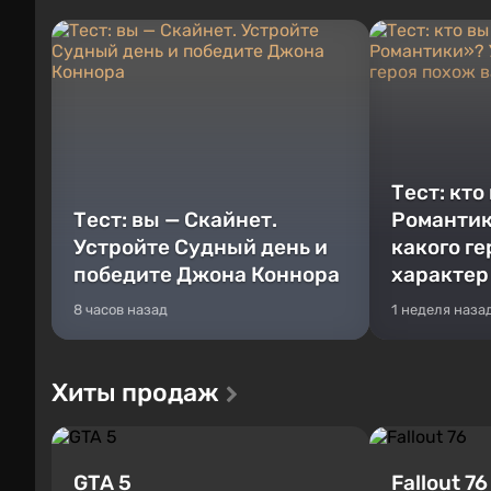
Тест: кто
Тест: вы — Скайнет.
Романтик
Устройте Судный день и
какого г
победите Джона Коннора
характер
8 часов назад
1 неделя наза
Хиты продаж
GTA 5
Fallout 76