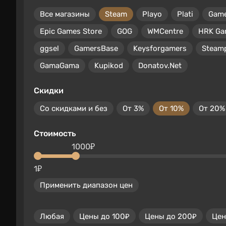
Все магазины
Steam
Playo
Plati
Gam
Epic Games Store
GOG
WMCentre
HRK Ga
ggsel
GamersBase
Keysforgamers
Steam
GamaGama
Kupikod
Donatov.Net
Скидки
Со скидками и без
От 3%
От 10%
От 20%
Стоимость
1000₽
1₽
Применить диапазон цен
Любая
Цены до 100₽
Цены до 200₽
Цен