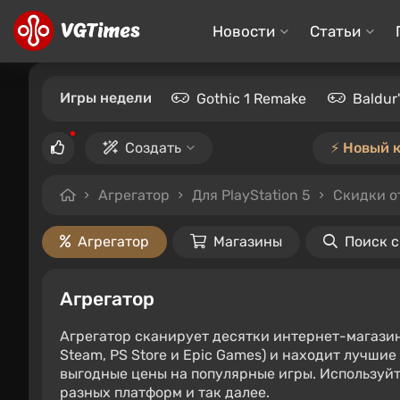
Новости
Статьи
Игры недели
Gothic 1 Remake
Baldur
Создать
⚡️ Новый 
Агрегатор
Для PlayStation 5
Скидки о
Агрегатор
Магазины
Поиск 
Агрегатор
Агрегатор сканирует десятки интернет-магази
Steam, PS Store и Epic Games) и находит лучши
выгодные цены на популярные игры. Используйт
разных платформ и так далее.