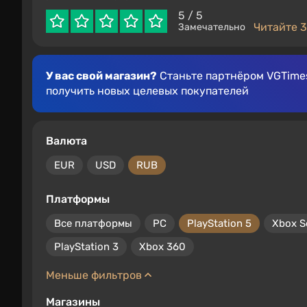
5
/ 5
Читайте 3
Замечательно
У вас свой магазин?
Станьте партнёром VGTimes
получить новых целевых покупателей
Валюта
EUR
USD
RUB
Платформы
Все платформы
PC
PlayStation 5
Xbox S
PlayStation 3
Xbox 360
Меньше фильтров
Магазины