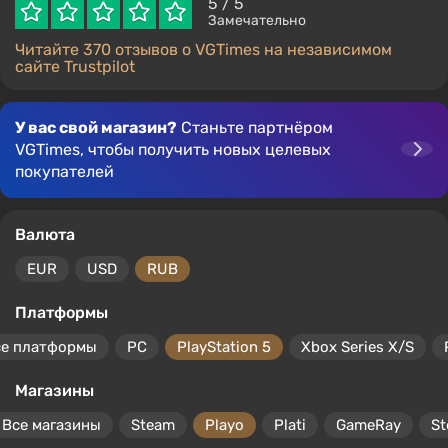
5
/ 5
Замечательно
Читайте 370 отзывов о VGTimes на независимом
сайте Trustpilot
У вас свой магазин?
Станьте партнёром
VGTimes, чтобы получить новых целевых
покупателей
Валюта
EUR
USD
RUB
Платформы
се платформы
PC
PlayStation 5
Xbox Series X/S
Магазины
Все магазины
Steam
Playo
Plati
GameRay
S