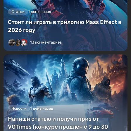
Статьи
1 день назад
Стоит ли играть в трилогию Mass Effect в
2026 году
13 комментариев
Новости
1 день назад
Напиши статью и получи приз от
VGTimes (конкурс продлен с 9 до 30