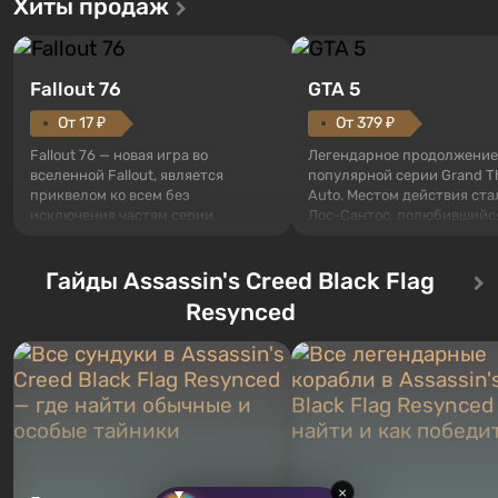
Хиты продаж
Fallout 76
GTA 5
От 17 ₽
От 379 ₽
Fallout 76 — новая игра во
Легендарное продолжение
вселенной Fallout, является
популярной серии Grand T
приквелом ко всем без
Auto. Местом действия ста
исключения частям серии.
Лос-Сантос, полюбившийс
События начинаются с Убежища
Grand Theft Auto: San Andre
76, первого среди построенных.
Впервые игра расскажет 
Оно же, по задумке специалистов
Гайды Assassin's Creed Black Flag
сразу трех персонажей: Ма
Vault-Tec, должно открыться
Тревора и Франклина, меж
Resynced
первым после того, как на
которыми вы сможете
Америку упадут ядерные бомбы.
переключаться в любое вр
Место действия Fallout...
Жанр и...
×