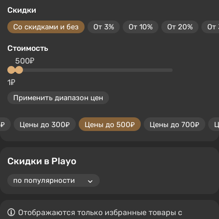
Скидки
Со скидками и без
От 3%
От 10%
От 20%
От
Стоимость
500₽
1₽
Применить диапазон цен
0₽
Цены до 300₽
Цены до 500₽
Цены до 700₽
Ц
Скидки в Playo
Отображаются только избранные товары с