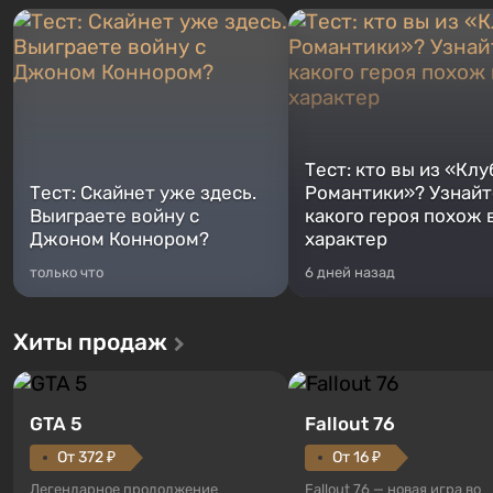
Тест: кто вы из «Клу
Тест: Скайнет уже здесь.
Романтики»? Узнайте
Выиграете войну с
какого героя похож 
Джоном Коннором?
характер
только что
6 дней назад
Хиты продаж
GTA 5
Fallout 76
От 372 ₽
От 16 ₽
Легендарное продолжение
Fallout 76 — новая игра во