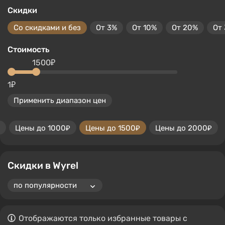
Скидки
Со скидками и без
От 3%
От 10%
От 20%
От
Стоимость
1500₽
1₽
Применить диапазон цен
Цены до 1000₽
Цены до 1500₽
Цены до 2000₽
Скидки в Wyrel
Отображаются только избранные товары с