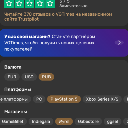
5
/ 5
Замечательно
Читайте 370 отзывов о VGTimes на независимом
сайте Trustpilot
У вас свой магазин?
Станьте партнёром
VGTimes, чтобы получить новых целевых
покупателей
Валюта
EUR
USD
RUB
Платформы
се платформы
PC
PlayStation 5
Xbox Series X/S
Магазины
GameBillet
Indiegala
Wyrel
Gabestore
ggsel