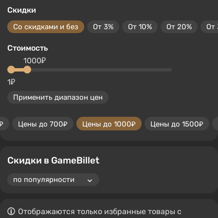
Скидки
Со скидками и без
От 3%
От 10%
От 20%
От
Стоимость
1000₽
1₽
Применить диапазон цен
₽
Цены до 700₽
Цены до 1000₽
Цены до 1500₽
Скидки в GameBillet
Отображаются только избранные товары с