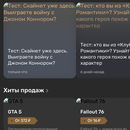
Тест: кто вы из «Клу
Тест: Скайнет уже здесь.
Романтики»? Узнайте
Выиграете войну с
какого героя похож 
Джоном Коннором?
характер
только что
6 дней назад
Хиты продаж
GTA 5
Fallout 76
От 372 ₽
От 16 ₽
Легендарное продолжение
Fallout 76 — новая игра во