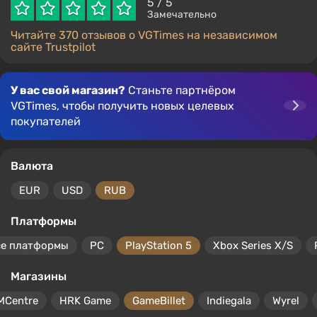
5
/ 5
Замечательно
Читайте 370 отзывов о VGTimes на независимом
сайте Trustpilot
У вас свой магазин?
Станьте партнёром
VGTimes, чтобы получить новых целевых
покупателей
Валюта
EUR
USD
RUB
Платформы
се платформы
PC
PlayStation 5
Xbox Series X/S
Магазины
MCentre
HRK Game
GameBillet
Indiegala
Wyrel