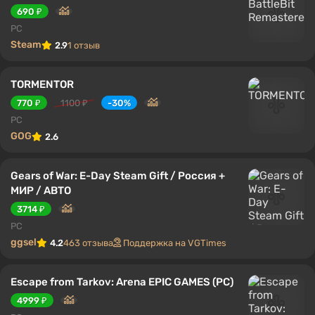
690 ₽
PC
Steam
2.9
1 отзыв
TORMENTOR
770 ₽
1100 ₽
-30%
PC
GOG
2.6
Gears of War: E-Day Steam Gift / Россия +
МИР / АВТО
3714 ₽
PC
ggsel
4.2
463 отзыва
Поддержка на VGTimes
Escape from Tarkov: Arena EPIC GAMES (PC)
4999 ₽