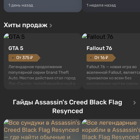
1 день назад
1 неделя назад
Хиты продаж
GTA 5
Fallout 76
От 375 ₽
От 16 ₽
Легендарное продолжение
Fallout 76 — новая игра во
популярной серии Grand Theft
вселенной Fallout, являетс
Auto. Местом действия стал город
приквелом ко всем без
Лос-Сантос, полюбившийся ещё в
исключения частям серии.
Grand Theft Auto: San Andreas .
События начинаются с Уб
Впервые игра расскажет историю
76, первого среди построе
сразу трех персонажей: Майкла,
Гайды Assassin's Creed Black Flag
Оно же, по задумке специа
Тревора и Франклина, между
Vault-Tec, должно открыть
Resynced
которыми вы сможете
первым после того, как на
переключаться в любое время.
Америку упадут ядерные б
Жанр и...
Место действия Fallout...