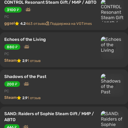
CONTROL Resonant Steam Gift / МИР / АВТО
3100 ₽
PC
ggsel
4.2
463 отзыва
Поддержка на VGTimes
Echoes of the Living
880 ₽
PC
Steam
2.9
1 отзыв
Shadows of the Past
200 ₽
PC
Steam
2.9
1 отзыв
SAND: Raiders of Sophie Steam Gift / МИР /
АВТО
446 ₽