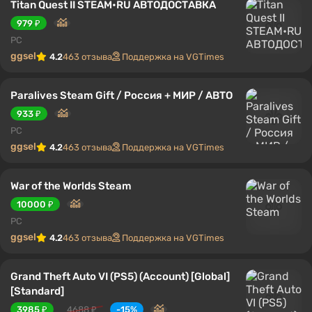
Titan Quest II STEAM•RU АВТОДОСТАВКА
979 ₽
PC
ggsel
4.2
463 отзыва
Поддержка на VGTimes
Paralives Steam Gift / Россия + МИР / АВТО
933 ₽
PC
ggsel
4.2
463 отзыва
Поддержка на VGTimes
War of the Worlds Steam
10000 ₽
PC
ggsel
4.2
463 отзыва
Поддержка на VGTimes
Grand Theft Auto VI (PS5) (Account) [Global]
[Standard]
3985 ₽
4688 ₽
-15%