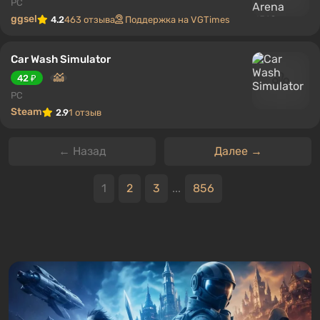
PC
ggsel
4.2
463 отзыва
Поддержка на VGTimes
Car Wash Simulator
42 ₽
PC
Steam
2.9
1 отзыв
← Назад
Далее →
1
2
3
...
856