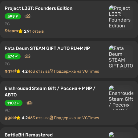
Project L33T: Founders Edition
599 ₽
PC
Steam
2.9
1 отзыв
Fata Deum STEAM GIFT AUTO RU+МИР
574 ₽
PC
ggsel
4.2
463 отзыва
Поддержка на VGTimes
Enshrouded Steam Gift / Россия + МИР /
АВТО
1103 ₽
PC
ggsel
4.2
463 отзыва
Поддержка на VGTimes
BattleBit Remastered