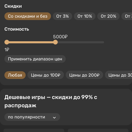
Скидки
Со скидками и без
От 3%
От 10%
От 20%
От
Стоимость
5000₽
1₽
Применить диапазон цен
Любая
Цены до 100₽
Цены до 200₽
Цены до 3
Дешевые игры — скидки до 99% с
распродаж