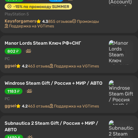
-15% по промокоду SUMMER
PlayStation 5
Keysforgamers
4.3
855 отзывов
Промокоды
Поддержка на VGTimes
Manor Lords Steam Ключ РФ+СНГ
802 ₽
PC
ggsel
4.2
463 отзыва
Поддержка на VGTimes
Windrose Steam Gift / Россия + МИР / АВТО
1183 ₽
PC
ggsel
4.2
463 отзыва
Поддержка на VGTimes
Subnautica 2 Steam Gift / Россия + МИР /
АВТО
1430 ₽