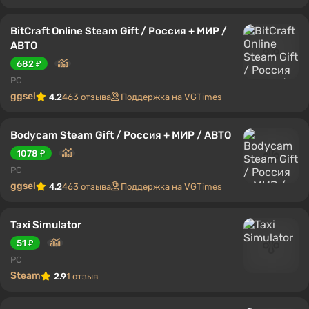
BitCraft Online Steam Gift / Россия + МИР /
АВТО
682 ₽
PC
ggsel
4.2
463 отзыва
Поддержка на VGTimes
Bodycam Steam Gift / Россия + МИР / АВТО
1078 ₽
PC
ggsel
4.2
463 отзыва
Поддержка на VGTimes
Taxi Simulator
51 ₽
PC
Steam
2.9
1 отзыв