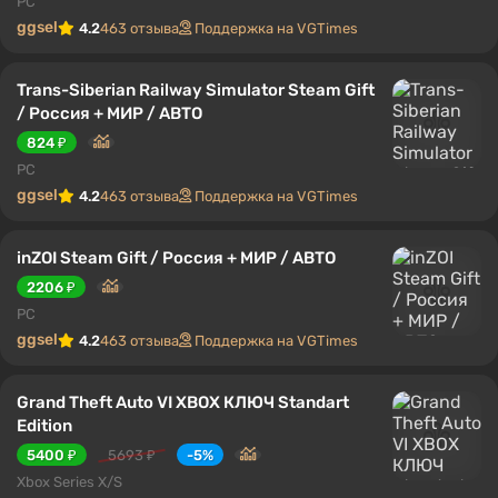
PC
ggsel
4.2
463 отзыва
Поддержка на VGTimes
Trans-Siberian Railway Simulator Steam Gift
/ Россия + МИР / АВТО
824 ₽
PC
ggsel
4.2
463 отзыва
Поддержка на VGTimes
inZOI Steam Gift / Россия + МИР / АВТО
2206 ₽
PC
ggsel
4.2
463 отзыва
Поддержка на VGTimes
Grand Theft Auto VI XBOX КЛЮЧ Standart
Edition
5400 ₽
5693 ₽
-5%
Xbox Series X/S