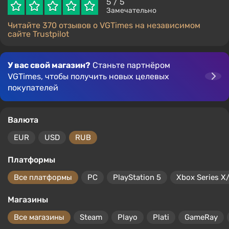
5
/ 5
Замечательно
Читайте 370 отзывов о VGTimes на независимом
сайте Trustpilot
У вас свой магазин?
Станьте партнёром
VGTimes, чтобы получить новых целевых
покупателей
Валюта
EUR
USD
RUB
Платформы
Все платформы
PC
PlayStation 5
Xbox Series X
Магазины
Все магазины
Steam
Playo
Plati
GameRay