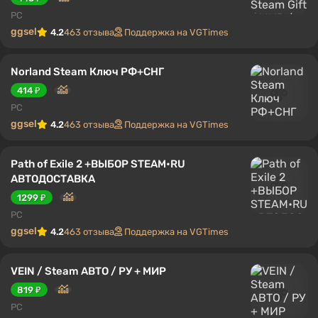
PC
ggsel
4.2
463 отзыва
Поддержка на VGTimes
Norland Steam Ключ РФ+СНГ
414 ₽
PC
ggsel
4.2
463 отзыва
Поддержка на VGTimes
Path of Exile 2 +ВЫБОР STEAM•RU
АВТОДОСТАВКА
1299 ₽
PC
ggsel
4.2
463 отзыва
Поддержка на VGTimes
VEIN / Steam АВТО / РУ + МИР
819 ₽
PC