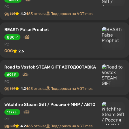
PC
ggsel
4.2
463 отзыва
Поддержка на VGTimes
BEAST: False Prophet
880 ₽
PC
GOG
2.6
Road to Vostok STEAM GIFT АВТОДОСТАВКА
691 ₽
PC
ggsel
4.2
463 отзыва
Поддержка на VGTimes
Witchfire Steam Gift / Россия + МИР / АВТО
1177 ₽
PC
ggsel
4.2
463 отзыва
Поддержка на VGTimes