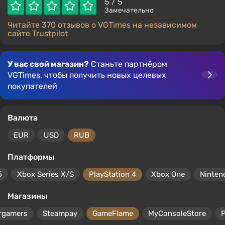
5
/ 5
Замечательно
Читайте 370 отзывов о VGTimes на независимом
сайте Trustpilot
У вас свой магазин?
Станьте партнёром
VGTimes, чтобы получить новых целевых
покупателей
Валюта
EUR
USD
RUB
Платформы
5
Xbox Series X/S
PlayStation 4
Xbox One
Ninten
Магазины
rgamers
Steampay
GameFlame
MyConsoleStore