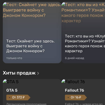
Тест: кто вы из «Клу
Тест: Скайнет уже здесь.
Романтики»? Узнайте
Выиграете войну с
какого героя похож 
Джоном Коннором?
характер
только что
6 дней назад
Хиты продаж
GTA 5
Fallout 76
От 372 ₽
От 16 ₽
Легендарное продолжение
Fallout 76 — новая игра во