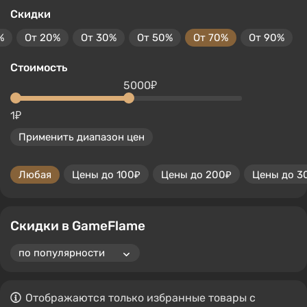
Скидки
%
От 20%
От 30%
От 50%
От 70%
От 90%
Стоимость
5000₽
1₽
Применить диапазон цен
Любая
Цены до 100₽
Цены до 200₽
Цены до 3
Скидки в GameFlame
Отображаются только избранные товары с