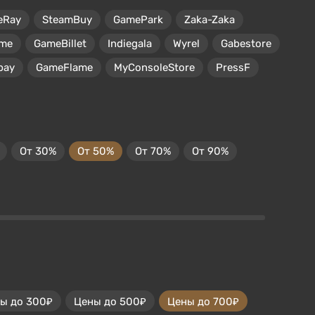
eRay
SteamBuy
GamePark
Zaka-Zaka
me
GameBillet
Indiegala
Wyrel
Gabestore
pay
GameFlame
MyConsoleStore
PressF
От 30%
От 50%
От 70%
От 90%
ы до 300₽
Цены до 500₽
Цены до 700₽