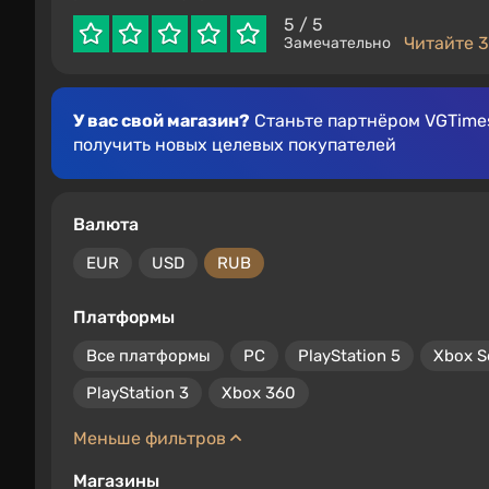
5
/ 5
Читайте 3
Замечательно
У вас свой магазин?
Станьте партнёром VGTimes
получить новых целевых покупателей
Валюта
EUR
USD
RUB
Платформы
Все платформы
PC
PlayStation 5
Xbox S
PlayStation 3
Xbox 360
Меньше фильтров
Магазины