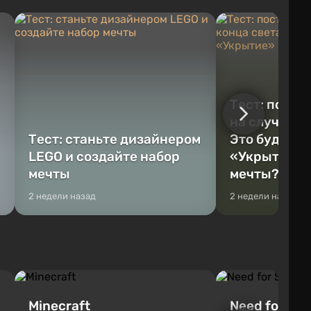
Тест: постр
на случай к
Тест: станьте дизайнером
Это будет Va
LEGO и создайте набор
«Укрытие» 
мечты
мечты?
2 недели назад
2 недели назад
Minecraft
Need for Spe