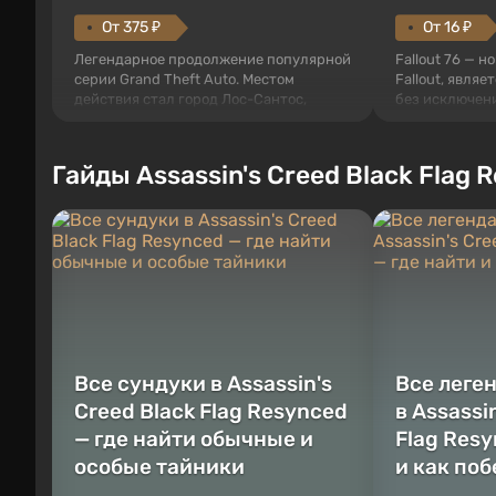
От 375 ₽
От 16 ₽
Легендарное продолжение популярной
Fallout 76 — н
серии Grand Theft Auto. Местом
Fallout, являе
действия стал город Лос-Сантос,
без исключени
полюбившийся ещё в Grand Theft Auto:
События начи
San Andreas . Впервые игра расскажет
первого среди
историю сразу трех персонажей:
задумке специ
Гайды Assassin's Creed Black Flag 
Майкла, Тревора и Франклина, между
должно открыт
которыми вы сможете переключаться в
как на Америк
любое время. Жанр и...
Место действия
Все сундуки в Assassin's
Все леге
Creed Black Flag Resynced
в Assassi
— где найти обычные и
Flag Resy
особые тайники
и как по