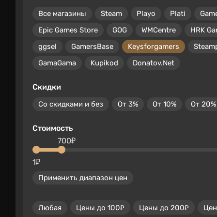
Все магазины
Steam
Playo
Plati
Gam
Epic Games Store
GOG
WMCentre
HRK Ga
ggsel
GamersBase
Keysforgamers
Steam
GamaGama
Kupikod
Donatov.Net
Скидки
Со скидками и без
От 3%
От 10%
От 20%
Стоимость
700₽
1₽
Применить диапазон цен
Любая
Цены до 100₽
Цены до 200₽
Цен