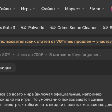
Гайды
Игры
Файлы
Маркет
Чилл
's Gate 3
Palworld
Crime Scene Cleaner
 пользовательских статей от VGTimes продлён — участвуй
т 50%
Цены до 700₽
В магазине Keysforgamers
скидок
нов со всего мира (включая официальные, например
е скидки на игры. По умолчанию показываются самые
е фильтры, чтобы искать скидки в разных магазинах, дл