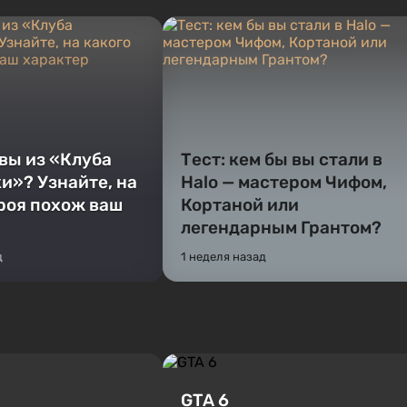
 вы из «Клуба
Тест: кем бы вы стали в
и»? Узнайте, на
Halo — мастером Чифом,
ероя похож ваш
Кортаной или
легендарным Грантом?
д
1 неделя назад
GTA 6