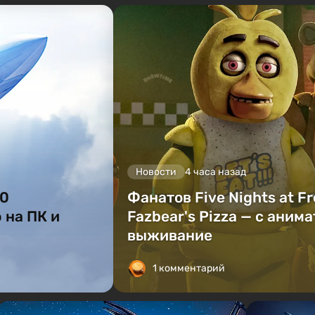
Новости
4 часа назад
90
Фанатов Five Nights at F
 на ПК и
Fazbear's Pizza — с аним
выживание
1 комментарий