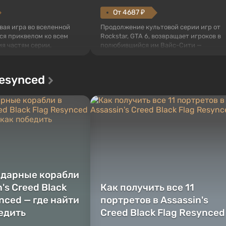
От 4687 ₽
овая игра во вселенной
Продолжение культовой серии игр от
тся приквелом ко всем
Rockstar, GTA 6, возвращает игроков в
я частям серии.
полюбившийся им Вайс-Сити —
наются с Убежища 76,
солнечный мегаполис на берегу
 построенных. Оно же, по
океана, где разворачивается
алистов Vault-Tec,
настоящий боевик в духе лучших
Resynced
ься первым после того,
фильмов про мафию. В центре
у упадут ядерные бомбы.
внимания Люсия и Джейсон — пара
 Fallout...
преступников, попавшая в серьезные
неприятности. И...
ндарные корабли
n's Creed Black
Как получить все 11
nced — где найти
портретов в Assassin's
бедить
Creed Black Flag Resynced