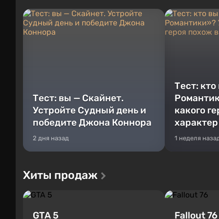
Тест: кто
Тест: вы — Скайнет.
Романтик
Устройте Судный день и
какого г
победите Джона Коннора
характер
2 дня назад
1 неделя наза
Хиты продаж
GTA 5
Fallout 76