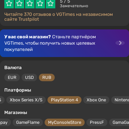
5
/ 5
Замечательно
Читайте 370 отзывов о VGTimes на независимом
сайте Trustpilot
У вас свой магазин?
Станьте партнёром
VGTimes, чтобы получить новых целевых
покупателей
Валюта
EUR
USD
RUB
Платформы
5
Xbox Series X/S
PlayStation 4
Xbox One
Ninten
Магазины
mpay
GameFlame
MyConsoleStore
PressF
GamaG