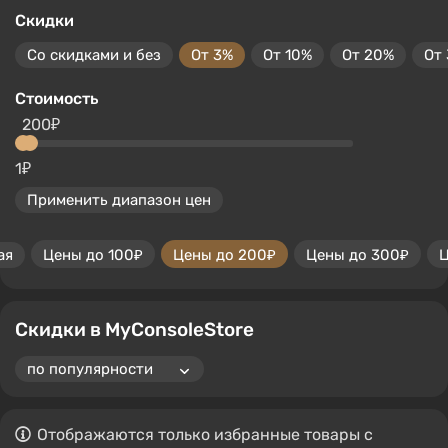
Скидки
Со скидками и без
От 3%
От 10%
От 20%
От
Стоимость
200₽
1₽
Применить диапазон цен
ая
Цены до 100₽
Цены до 200₽
Цены до 300₽
Ц
Скидки в MyConsoleStore
Отображаются только избранные товары с