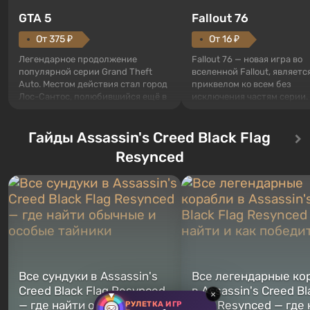
GTA 5
Fallout 76
От 375 ₽
От 16 ₽
Легендарное продолжение
Fallout 76 — новая игра во
популярной серии Grand Theft
вселенной Fallout, являетс
Auto. Местом действия стал город
приквелом ко всем без
Лос-Сантос, полюбившийся ещё в
исключения частям серии.
Grand Theft Auto: San Andreas .
События начинаются с Уб
Впервые игра расскажет историю
76, первого среди построе
сразу трех персонажей: Майкла,
Гайды Assassin's Creed Black Flag
Оно же, по задумке специа
Тревора и Франклина, между
Vault-Tec, должно открыть
Resynced
которыми вы сможете
первым после того, как на
переключаться в любое время.
Америку упадут ядерные б
Жанр и...
Место действия Fallout...
Все сундуки в Assassin's
Все легендарные ко
Creed Black Flag Resynced
в Assassin's Creed Bl
×
— где найти обычные и
Flag Resynced — где
РУЛЕТКА ИГР