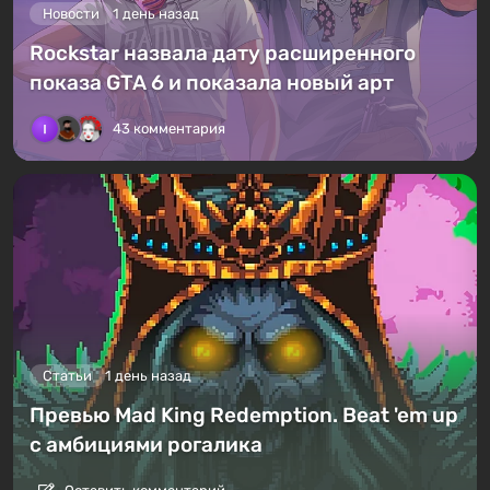
Новости
1 день назад
Rockstar назвала дату расширенного
показа GTA 6 и показала новый арт
43 комментария
Статьи
1 день назад
Превью Mad King Redemption. Beat 'em up
с амбициями рогалика