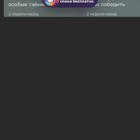
3
спина бесплатно
особые тайники
и как победить
2 недели назад
2 недели назад
Бесплатные раздачи
Халява: в Steam началась
В Steam навсегда
бесплатная раздача
бесплатными стали 
симулятора выживания
8 игр — среди них ес
Breathedge
хоррор с рейтингом
10 часов назад
15 часов назад
Гайды и руководства