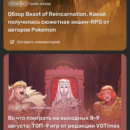
Статьи
1 день назад
Обзор Beast of Reincarnation. Какой
получилась сюжетная экшен-RPG от
авторов Pokemon
Оставить комментарий
Статьи
1 день назад
Во что поиграть на выходных 8-9
августа: ТОП-9 игр от редакции VGTimes