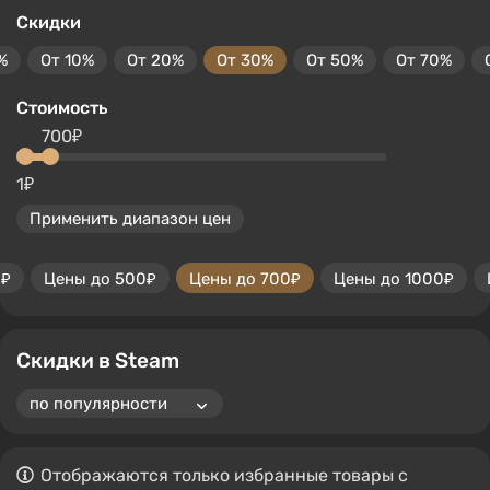
Скидки
%
От 10%
От 20%
От 30%
От 50%
От 70%
Стоимость
700₽
1₽
Применить диапазон цен
0₽
Цены до 500₽
Цены до 700₽
Цены до 1000₽
Скидки в Steam
Отображаются только избранные товары с