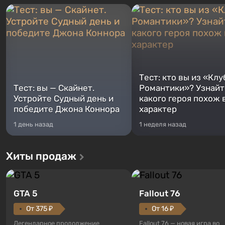
Тест: кто вы из «Клу
Тест: вы — Скайнет.
Романтики»? Узнайте
Устройте Судный день и
какого героя похож 
победите Джона Коннора
характер
1 день назад
1 неделя назад
Хиты продаж
GTA 5
Fallout 76
От 375 ₽
От 16 ₽
Легендарное продолжение
Fallout 76 — новая игра во