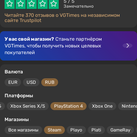
5
/ 5
Замечательно
Читайте 370 отзывов о VGTimes на независимом
сайте Trustpilot
У вас свой магазин?
Станьте партнёром
VGTimes, чтобы получить новых целевых
покупателей
Валюта
EUR
USD
RUB
Платформы
5
Xbox Series X/S
PlayStation 4
Xbox One
Ninten
Магазины
Все магазины
Steam
Playo
Plati
GameRay