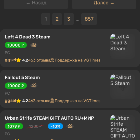
← Назад
Далее →
1
2
3
...
857
Left 4 Dead 3 Steam
10000 ₽
PC
ggsel
4.2
463 отзыва
Поддержка на VGTimes
Fallout 5 Steam
10000 ₽
PC
ggsel
4.2
463 отзыва
Поддержка на VGTimes
Urban Strife STEAM GIFT AUTO RU+МИР
1079 ₽
1200 ₽
-10%
PC