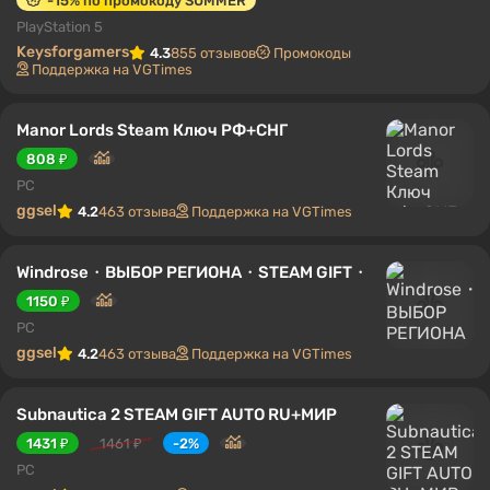
-15% по промокоду SUMMER
PlayStation 5
Keysforgamers
4.3
855 отзывов
Промокоды
Поддержка на VGTimes
Manor Lords Steam Ключ РФ+СНГ
808 ₽
PC
ggsel
4.2
463 отзыва
Поддержка на VGTimes
Windrose・ВЫБОР РЕГИОНА・STEAM GIFT・
1150 ₽
PC
ggsel
4.2
463 отзыва
Поддержка на VGTimes
Subnautica 2 STEAM GIFT AUTO RU+МИР
1431 ₽
1461 ₽
-2%
PC