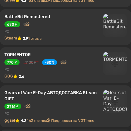
ggsel
4.2
463 отзыва
Поддержка на VGTimes
BattleBit Remastered
690 ₽
PC
Steam
2.9
1 отзыв
TORMENTOR
770 ₽
1100 ₽
-30%
PC
GOG
2.6
Gears of War: E-Day АВТОДОСТАВКА Steam
GIFT
3716 ₽
PC
ggsel
4.2
463 отзыва
Поддержка на VGTimes