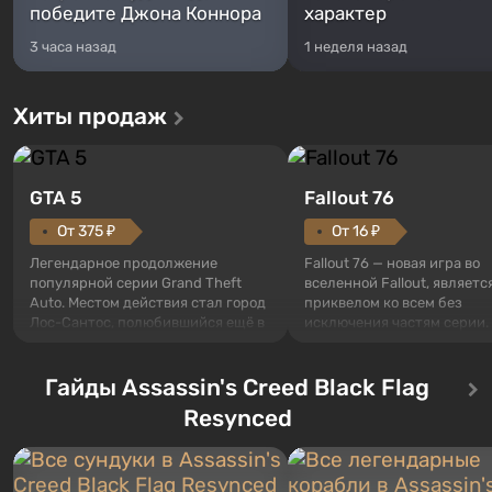
победите Джона Коннора
характер
3 часа назад
1 неделя назад
Хиты продаж
GTA 5
Fallout 76
От 375 ₽
От 16 ₽
Легендарное продолжение
Fallout 76 — новая игра во
популярной серии Grand Theft
вселенной Fallout, являетс
Auto. Местом действия стал город
приквелом ко всем без
Лос-Сантос, полюбившийся ещё в
исключения частям серии.
Grand Theft Auto: San Andreas .
События начинаются с Уб
Впервые игра расскажет историю
76, первого среди построе
сразу трех персонажей: Майкла,
Гайды Assassin's Creed Black Flag
Оно же, по задумке специа
Тревора и Франклина, между
Vault-Tec, должно открыть
Resynced
которыми вы сможете
первым после того, как на
переключаться в любое время.
Америку упадут ядерные б
Жанр и...
Место действия Fallout...