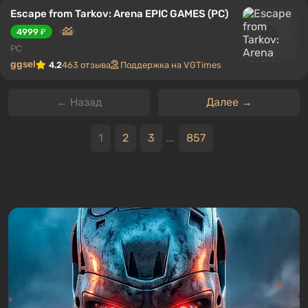
Escape from Tarkov: Arena EPIC GAMES (PC)
4999 ₽
PC
ggsel
4.2
463 отзыва
Поддержка на VGTimes
← Назад
Далее →
1
2
3
...
857