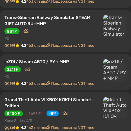
ggsel
4.2
463 отзыва
Поддержка на VGTimes
Trans-Siberian Railway Simulator STEAM
GIFT AUTO RU+МИР
831 ₽
PC
ggsel
4.2
463 отзыва
Поддержка на VGTimes
inZOI / Steam АВТО / РУ + МИР
2211 ₽
PC
ggsel
4.2
463 отзыва
Поддержка на VGTimes
Grand Theft Auto VI XBOX КЛЮЧ Standart
Edition
5400 ₽
5693 ₽
-5%
Xbox Series X/S
ggsel
4.2
463 отзыва
Поддержка на VGTimes