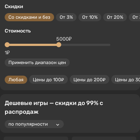
Скидки
Со скидками и без
От 3%
От 10%
От 20%
От
Стоимость
5000₽
1₽
Применить диапазон цен
Любая
Цены до 100₽
Цены до 200₽
Цены до 3
Дешевые игры — скидки до 99% с
распродаж