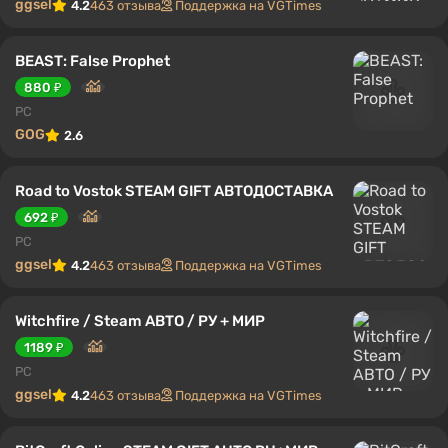
ggsel
4.2
463 отзыва
Поддержка на VGTimes
BEAST: False Prophet
880 ₽
PC
GOG
2.6
Road to Vostok STEAM GIFT АВТОДОСТАВКА
692 ₽
PC
ggsel
4.2
463 отзыва
Поддержка на VGTimes
Witchfire / Steam АВТО / РУ + МИР
1189 ₽
PC
ggsel
4.2
463 отзыва
Поддержка на VGTimes