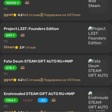
10000 ₽
PC
ggsel
4.2
463 отзыва
Поддержка на VGTimes
Project L33T: Founders Edition
599 ₽
PC
Steam
2.9
1 отзыв
Fata Deum STEAM GIFT AUTO RU+МИР
578 ₽
PC
ggsel
4.2
463 отзыва
Поддержка на VGTimes
Enshrouded STEAM GIFT AUTO RU+МИР
1104 ₽
1128 ₽
-2%
PC