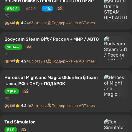
BitCraft Online STEAM GIFT AUTO RU+МИР
684 ₽
697 ₽
-1%
PC
ggsel
4.2
463 отзыва
Поддержка на VGTimes
Bodycam Steam Gift / Россия + МИР / АВТО
1004 ₽
PC
ggsel
4.2
463 отзыва
Поддержка на VGTimes
Heroes of Might and Magic: Olden Era (steam
ключ, РФ + СНГ) + ПОДАРОК
719 ₽
PC
ggsel
4.2
463 отзыва
Поддержка на VGTimes
Taxi Simulator
51 ₽