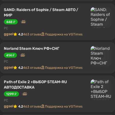
SAND: Raiders of Sophie / Steam АВТО /
МИР
448 ₽
PC
ggsel
4.2
463 отзыва
Поддержка на VGTimes
Norland Steam Ключ РФ+СНГ
414 ₽
PC
ggsel
4.2
463 отзыва
Поддержка на VGTimes
Path of Exile 2 +ВЫБОР STEAM•RU
АВТОДОСТАВКА
1299 ₽
PC
ggsel
4.2
463 отзыва
Поддержка на VGTimes