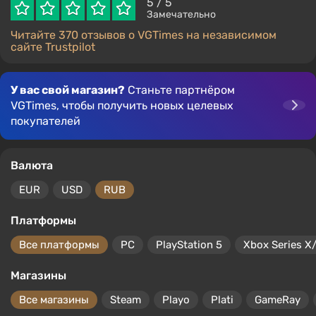
5
/ 5
Замечательно
Читайте 370 отзывов о VGTimes на независимом
сайте Trustpilot
У вас свой магазин?
Станьте партнёром
VGTimes, чтобы получить новых целевых
покупателей
Валюта
EUR
USD
RUB
Платформы
Все платформы
PC
PlayStation 5
Xbox Series X
Магазины
Все магазины
Steam
Playo
Plati
GameRay