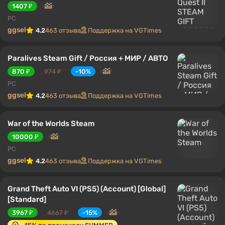
1407 ₽
PC
ggsel
4.2
463 отзыва
Поддержка на VGTimes
Paralives Steam Gift / Россия + МИР / АВТО
870 ₽
974 ₽
-10%
PC
ggsel
4.2
463 отзыва
Поддержка на VGTimes
War of the Worlds Steam
10000 ₽
PC
ggsel
4.2
463 отзыва
Поддержка на VGTimes
Grand Theft Auto VI (PS5) (Account) [Global]
[Standard]
3967 ₽
4667 ₽
-15%