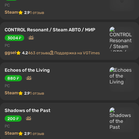
PC
Steam
2.9
1 отзыв
CONTROL Resonant / Steam АВТО / МИР
3004 ₽
PC
ggsel
4.2
463 отзыва
Поддержка на VGTimes
Echoes of the Living
880 ₽
PC
Steam
2.9
1 отзыв
Shadows of the Past
200 ₽
PC
Steam
2.9
1 отзыв