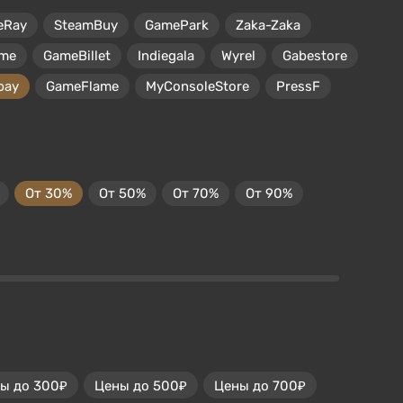
eRay
SteamBuy
GamePark
Zaka-Zaka
me
GameBillet
Indiegala
Wyrel
Gabestore
pay
GameFlame
MyConsoleStore
PressF
От 30%
От 50%
От 70%
От 90%
ы до 300₽
Цены до 500₽
Цены до 700₽