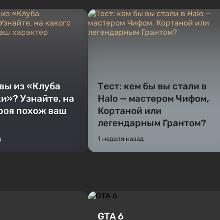
 вы из «Клуба
Тест: кем бы вы стали в
и»? Узнайте, на
Halo — мастером Чифом,
ероя похож ваш
Кортаной или
легендарным Грантом?
д
1 неделя назад
GTA 6