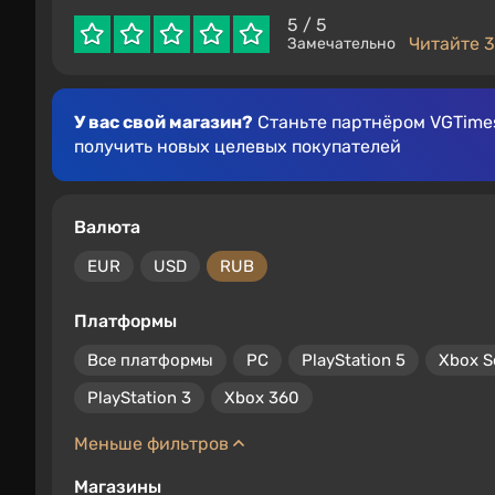
5
/ 5
Читайте 3
Замечательно
У вас свой магазин?
Станьте партнёром VGTimes
получить новых целевых покупателей
Валюта
EUR
USD
RUB
Платформы
Все платформы
PC
PlayStation 5
Xbox S
PlayStation 3
Xbox 360
Меньше фильтров
Магазины