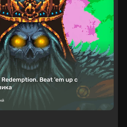
Redemption. Beat 'em up с
лика
ий