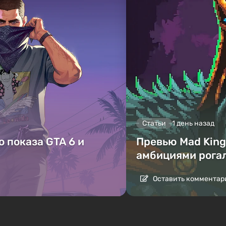
Статьи
1 день назад
 показа GTA 6 и
Превью Mad King 
амбициями рога
Оставить комментар