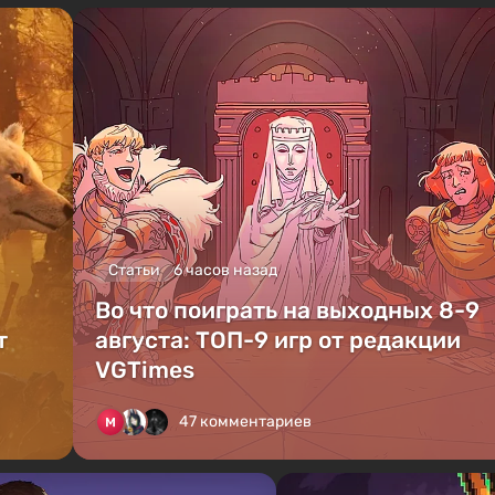
Статьи
6 часов назад
Во что поиграть на выходных 8-9
т
августа: ТОП-9 игр от редакции
VGTimes
47 комментариев