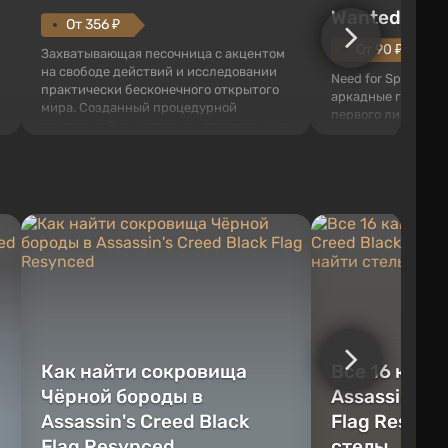
Wanted (201
От 356 ₽
От 90 ₽
Захватывающая песочница с акцентом
на свободе действий и исследовании
Need for Speed: Mo
практически бесконечного открытого
аркадные гонки с 
мира. Созданный процедурной
первого лица. В э
генерацией, он наполнен трехмерными
ждет огромный го
блоками, которые можно
который открыт дл
перерабатывать и создавать
большое количест
предметы, инструменты, оружие, а
объектов, а также
также строить здания и механизмы.
которые готовы на
Игроку дана по...
нарушите правила 
Как найти сокровища
Все 16 камн
Чёрной бороды в
Assassin's C
Assassin's Creed Black
Flag Resync
Flag Resynced
стелы