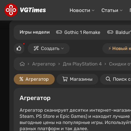
Новости
Статьи
Игры недели
Gothic 1 Remake
Baldur
Создать
⚡️ Новый 
Агрегатор
Для PlayStation 4
Скидки о
Агрегатор
Магазины
Поиск 
Агрегатор
Агрегатор сканирует десятки интернет-магази
Steam, PS Store и Epic Games) и находит лучши
выгодные цены на популярные игры. Используйт
разных платформ и так далее.