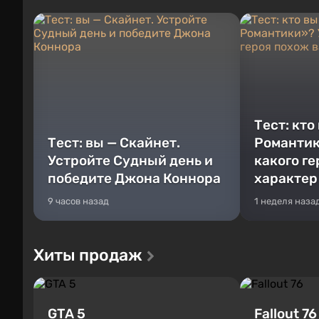
Тест: кто
Тест: вы — Скайнет.
Романтик
Устройте Судный день и
какого г
победите Джона Коннора
характер
9 часов назад
1 неделя наза
Хиты продаж
GTA 5
Fallout 76