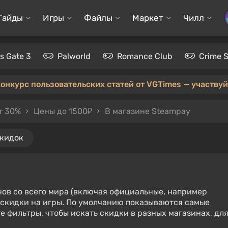
Гайды
Игры
Файлы
Маркет
Чилл
's Gate 3
Palworld
Romance Club
Crime 
конкурс пользовательских статей от VGTimes — участвуйт
т 30%
Цены до 1500₽
В магазине Steampay
скидок
нов со всего мира (включая официальные, например
е скидки на игры. По умолчанию показываются самые
е фильтры, чтобы искать скидки в разных магазинах, дл