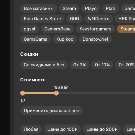
Все магазины
Steam
Playo
Plati
Gam
Epic Games Store
GOG
WMCentre
HRK Ga
ggsel
GamersBase
Keysforgamers
Steam
GamaGama
Kupikod
Donatov.Net
Скидки
Со скидками и без
От 3%
От 10%
От 20%
Стоимость
1500₽
1₽
Применить диапазон цен
Любая
Цены до 100₽
Цены до 200₽
Цен