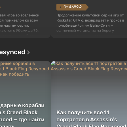
От 4689 ₽
овая игра во вселенной
Продолжение культовой серии игр от
тся приквелом ко всем
Rockstar, GTA 6, возвращает игроков в
я частям серии.
полюбившийся им Вайс-Сити —
наются с Убежища 76,
солнечный мегаполис на берегу
 построенных. Оно же, по
океана, где разворачивается
алистов Vault-Tec,
настоящий боевик в духе лучших
ься первым после того,
фильмов про мафию. В центре
Resynced
у упадут ядерные бомбы.
внимания Люсия и Джейсон — пара
 Fallout...
преступников, попавшая в серьезные
неприятности. И...
ндарные корабли
n's Creed Black
Как получить все 11
nced — где найти
портретов в Assassin's
бедить
Creed Black Flag Resynced