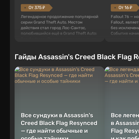
От 375 ₽
От 16 ₽
Легендарное продолжение популярной
Fallout 76 — н
серии Grand Theft Auto. Местом
Fallout, являе
действия стал город Лос-Сантос,
без исключени
полюбившийся ещё в Grand Theft Auto:
События начи
San Andreas . Впервые игра расскажет
первого среди
историю сразу трех персонажей:
задумке специ
Майкла, Тревора и Франклина, между
должно открыт
Гайды Assassin's Creed Black Flag 
которыми вы сможете переключаться в
как на Америк
любое время. Жанр и...
Место действия
Все сундуки в Assassin's
Все леге
Creed Black Flag Resynced
в Assassi
— где найти обычные и
Flag Resy
особые тайники
и как по