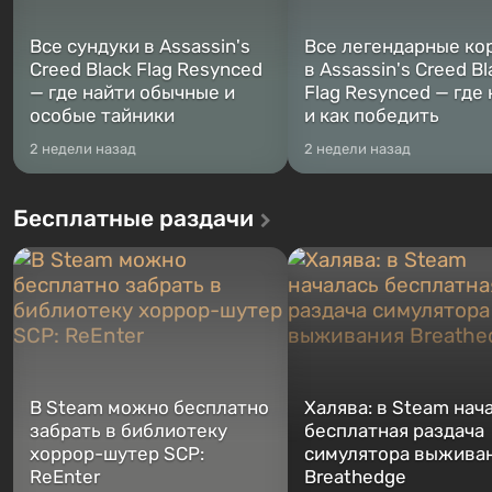
Все сундуки в Assassin's
Все легендарные ко
Creed Black Flag Resynced
в Assassin's Creed Bl
— где найти обычные и
Flag Resynced — где
особые тайники
и как победить
2 недели назад
2 недели назад
Бесплатные раздачи
В Steam можно бесплатно
Халява: в Steam нач
забрать в библиотеку
бесплатная раздача
хоррор-шутер SCP:
симулятора выжива
ReEnter
Breathedge