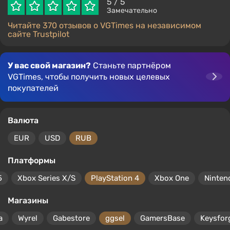
5
/ 5
Замечательно
Читайте 370 отзывов о VGTimes на независимом
сайте Trustpilot
У вас свой магазин?
Станьте партнёром
VGTimes, чтобы получить новых целевых
покупателей
Валюта
EUR
USD
RUB
Платформы
5
Xbox Series X/S
PlayStation 4
Xbox One
Ninten
Магазины
a
Wyrel
Gabestore
ggsel
GamersBase
Keysfor