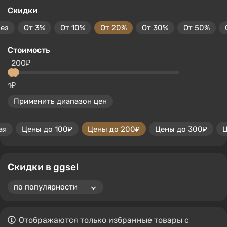
Скидки
без
От 3%
От 10%
От 20%
От 30%
От 50%
Стоимость
200₽
1₽
Применить диапазон цен
ая
Цены до 100₽
Цены до 200₽
Цены до 300₽
Ц
Скидки в ggsel
Отображаются только избранные товары с