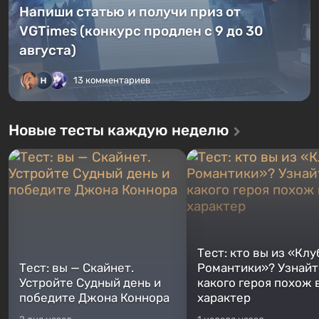
Напиши статью и получи приз от
VGTimes (конкурс продлен с 9 до 30
августа)
13 комментариев
Новые тесты каждую неделю
Тест: кто вы из «Клу
Тест: вы — Скайнет.
Романтики»? Узнайте
Устройте Судный день и
какого героя похож 
победите Джона Коннора
характер