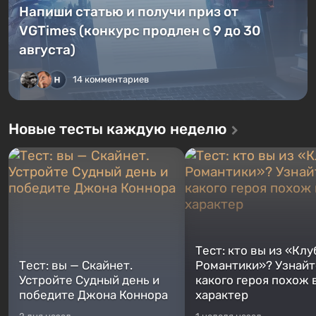
Напиши статью и получи приз от
VGTimes (конкурс продлен с 9 до 30
августа)
14 комментариев
Новые тесты каждую неделю
Тест: кто вы из «Клу
Тест: вы — Скайнет.
Романтики»? Узнайте
Устройте Судный день и
какого героя похож 
победите Джона Коннора
характер