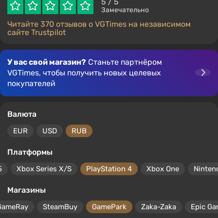
5
/ 5
Замечательно
Читайте 370 отзывов о VGTimes на независимом
сайте Trustpilot
У вас свой магазин?
Станьте партнёром
VGTimes, чтобы получить новых целевых
покупателей
Валюта
EUR
USD
RUB
Платформы
5
Xbox Series X/S
PlayStation 4
Xbox One
Ninten
Магазины
GameRay
SteamBuy
GamePark
Zaka-Zaka
Epic Ga