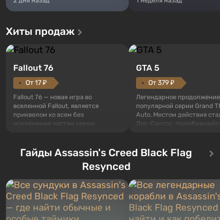
2 дня назад
1 неделя назад
Хиты продаж
Fallout 76
GTA 5
От 17 ₽
От 379 ₽
Fallout 76 — новая игра во
Легендарное продолжение
вселенной Fallout, является
популярной серии Grand T
приквелом ко всем без
Auto. Местом действия ста
исключения частям серии.
Лос-Сантос, полюбившийс
События начинаются с Убежища
Grand Theft Auto: San Andre
76, первого среди построенных.
Впервые игра расскажет 
Оно же, по задумке специалистов
Гайды Assassin's Creed Black Flag
сразу трех персонажей: Ма
Vault-Tec, должно открыться
Тревора и Франклина, меж
Resynced
первым после того, как на
которыми вы сможете
Америку упадут ядерные бомбы.
переключаться в любое вр
Место действия Fallout...
Жанр и...