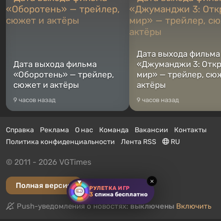
Дата выхода фильма
Дата выхода фильма
«Джуманджи 3: Отк
«Оборотень» — трейлер,
мир» — трейлер, сю
сюжет и актёры
актёры
9 часов назад
9 часов назад
Справка
Реклама
О нас
Команда
Вакансии
Контакты
Политика конфиденциальности
Лента RSS
RU
© 2011 - 2026 VGTimes
×
Полная версия
РУЛЕТКА ИГР
3
спина бесплатно
Push-уведомления о новостях:
выключены
Включить