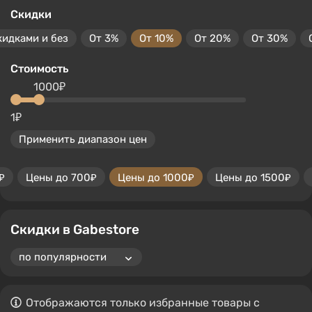
Скидки
кидками и без
От 3%
От 10%
От 20%
От 30%
Стоимость
1000₽
1₽
Применить диапазон цен
₽
Цены до 700₽
Цены до 1000₽
Цены до 1500₽
Скидки в Gabestore
Отображаются только избранные товары с