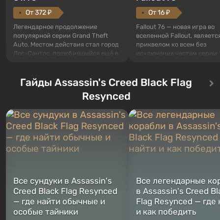
От 372 ₽
От 16 ₽
Легендарное продолжение
Fallout 76 — новая игра во
популярной серии Grand Theft
вселенной Fallout, являетс
Auto. Местом действия стал город
приквелом ко всем без
Лос-Сантос, полюбившийся ещё в
исключения частям серии.
Grand Theft Auto: San Andreas .
События начинаются с Уб
Впервые игра расскажет историю
76, первого среди построе
сразу трех персонажей: Майкла,
Гайды Assassin's Creed Black Flag
Оно же, по задумке специа
Тревора и Франклина, между
Vault-Tec, должно открыть
Resynced
которыми вы сможете
первым после того, как на
переключаться в любое время.
Америку упадут ядерные б
Жанр и...
Место действия Fallout...
Все сундуки в Assassin's
Все легендарные ко
Creed Black Flag Resynced
в Assassin's Creed Bl
— где найти обычные и
Flag Resynced — где
особые тайники
и как победить