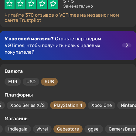
5
/ 5
Замечательно
Читайте 370 отзывов о VGTimes на независимом
сайте Trustpilot
У вас свой магазин?
Станьте партнёром
VGTimes, чтобы получить новых целевых
покупателей
Валюта
EUR
USD
RUB
Платформы
5
Xbox Series X/S
PlayStation 4
Xbox One
Ninten
Магазины
Indiegala
Wyrel
Gabestore
ggsel
GamersBase