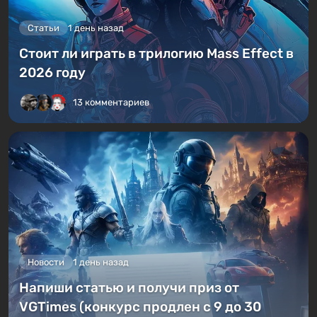
Статьи
1 день назад
Стоит ли играть в трилогию Mass Effect в
2026 году
13 комментариев
Новости
1 день назад
Напиши статью и получи приз от
VGTimes (конкурс продлен с 9 до 30