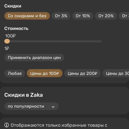
Скидки
Со скидками и без
От 3%
От 10%
От 20%
От
Стоимость
100₽
1₽
Применить диапазон цен
Любая
Цены до 100₽
Цены до 200₽
Цены до 3
Скидки в Zaka
Отображаются только избранные товары с