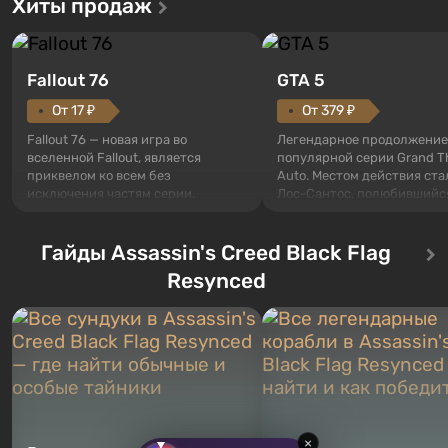
Хиты продаж
Fallout 76
GTA 5
От 17 ₽
От 379 ₽
Fallout 76 — новая игра во
Легендарное продолжение
вселенной Fallout, является
популярной серии Grand T
приквелом ко всем без
Auto. Местом действия ста
исключения частям серии.
Лос-Сантос, полюбившийс
События начинаются с Убежища
Grand Theft Auto: San Andre
76, первого среди построенных.
Впервые игра расскажет 
Оно же, по задумке специалистов
Гайды Assassin's Creed Black Flag
сразу трех персонажей: Ма
Vault-Tec, должно открыться
Тревора и Франклина, меж
Resynced
первым после того, как на
которыми вы сможете
Америку упадут ядерные бомбы.
переключаться в любое вр
Место действия Fallout...
Жанр и...
×