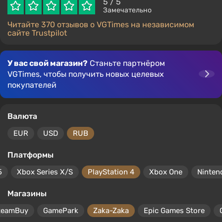
5
/ 5
Замечательно
Читайте 370 отзывов о VGTimes на независимом
сайте Trustpilot
У вас свой магазин?
Станьте партнёром
VGTimes, чтобы получить новых целевых
покупателей
Валюта
EUR
USD
RUB
Платформы
5
Xbox Series X/S
PlayStation 4
Xbox One
Ninten
Магазины
teamBuy
GamePark
Zaka-Zaka
Epic Games Store