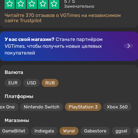
5
/ 5
Замечательно
Читайте 370 отзывов о VGTimes на независимом
сайте Trustpilot
У вас свой магазин?
Станьте партнёром
VGTimes, чтобы получить новых целевых
покупателей
Валюта
EUR
USD
RUB
Платформы
ox One
Nintendo Switch
PlayStation 3
Xbox 360
Магазины
GameBillet
Indiegala
Wyrel
Gabestore
ggsel