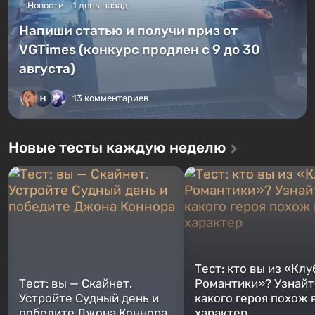
Новости
1 день назад
Напиши статью и получи приз от
VGTimes (конкурс продлен с 9 до 30
августа)
13 комментариев
Новые тесты каждую неделю
Тест: кто вы из «Клу
Тест: вы — Скайнет.
Романтики»? Узнайте
Устройте Судный день и
какого героя похож 
победите Джона Коннора
характер