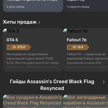
2 дня назад
1 неделя назад
Хиты продаж
GTA 5
Fallout 76
От 375 ₽
От 16 ₽
Легендарное продолжение
Fallout 76 — новая игра во
популярной серии Grand Theft
вселенной Fallout, являетс
Auto. Местом действия стал город
приквелом ко всем без
Лос-Сантос, полюбившийся ещё в
исключения частям серии.
Grand Theft Auto: San Andreas .
События начинаются с Уб
Впервые игра расскажет историю
76, первого среди построе
сразу трех персонажей: Майкла,
Гайды Assassin's Creed Black Flag
Оно же, по задумке специа
Тревора и Франклина, между
Vault-Tec, должно открыть
Resynced
которыми вы сможете
первым после того, как на
переключаться в любое время.
Америку упадут ядерные б
Жанр и...
Место действия Fallout...