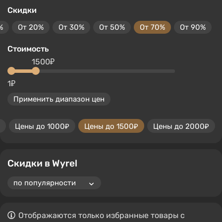
Скидки
%
От 20%
От 30%
От 50%
От 70%
От 90%
Стоимость
1500₽
1₽
Применить диапазон цен
Цены до 1000₽
Цены до 1500₽
Цены до 2000₽
Скидки в Wyrel
Отображаются только избранные товары с